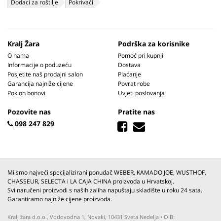
Dodaci za roštilje
Pokrivači
Kralj Žara
Podrška za korisnike
O nama
Pomoć pri kupnji
Informacije o poduzeću
Dostava
Posjetite naš prodajni salon
Plaćanje
Garancija najniže cijene
Povrat robe
Poklon bonovi
Uvjeti poslovanja
Pozovite nas
Pratite nas
098 247 829
Mi smo najveći specijalizirani ponuđač WEBER, KAMADO JOE, WUSTHOF,
CHASSEUR, SELECTA i LA CAJA CHINA proizvoda u Hrvatskoj.
Svi naručeni proizvodi s naših zaliha napuštaju skladište u roku 24 sata.
Garantiramo najniže cijene proizvoda.
Kralj žara d.o.o., Vodovodna 1, Novaki, 10431 Sveta Nedelja • OIB: