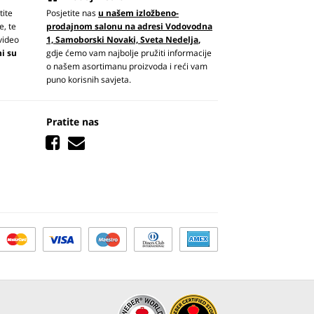
tite
Posjetite nas
u našem izložbeno-
e, te
prodajnom salonu na adresi Vodovodna
video
1, Samoborski Novaki, Sveta Nedelja
,
ni su
gdje ćemo vam najbolje pružiti informacije
o našem asortimanu proizvoda i reći vam
puno korisnih savjeta.
Pratite nas