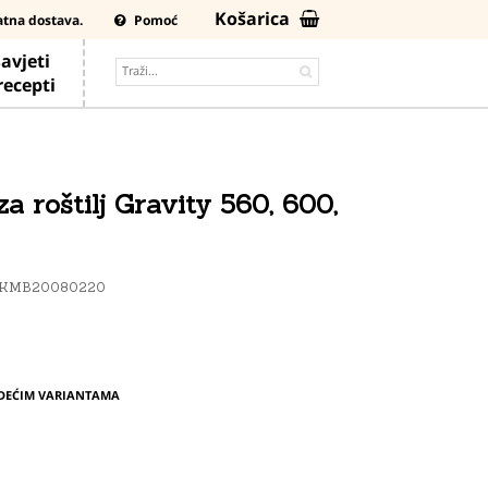
Košarica
atna dostava.
Pomoć
avjeti
 recepti
a roštilj Gravity 560, 600,
KMB20080220
EDEĆIM VARIANTAMA