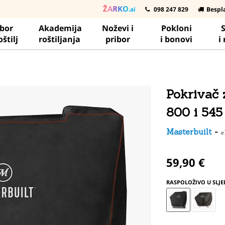
ŽARKO
.ai
098 247 829
Bespl
ibor
Akademija
Noževi i
Pokloni
S
oštilj
roštiljanja
pribor
i bonovi
i
Pokrivač z
800 i 545
Masterbuilt
-
#
59,90 €
RASPOLOŽIVO U SLJ