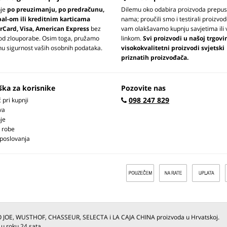
nje
po preuzimanju, po predračunu,
Dilemu oko odabira proizvoda prepus
pal-om ili kreditnim karticama
nama; proučili smo i testirali proizvod
rCard, Visa, American Express
bez
vam olakšavamo kupnju savjetima ili 
 od zlouporabe. Osim toga, pružamo
linkom.
Svi proizvodi u našoj trgovi
u sigurnost vaših osobnih podataka.
visokokvalitetni proizvodi svjetski
priznatih proizvođača.
ška za korisnike
Pozovite nas
098 247 829
pri kupnji
va
je
 robe
 poslovanja
O JOE, WUSTHOF, CHASSEUR, SELECTA i LA CAJA CHINA proizvoda u Hrvatskoj.
 u roku 24 sata.