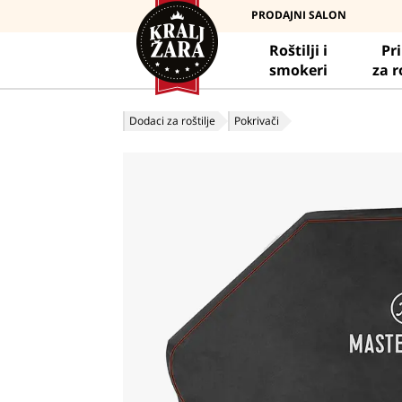
PRODAJNI SALON
Roštilji i
Pr
smokeri
za r
Dodaci za roštilje
Pokrivači