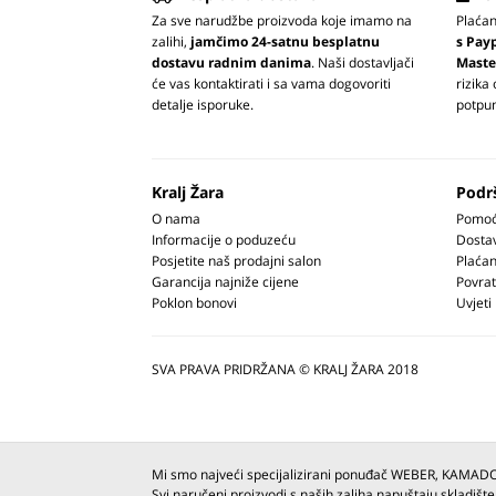
Za sve narudžbe proizvoda koje imamo na
Plaća
zalihi,
jamčimo 24-satnu besplatnu
s Pay
dostavu radnim danima
. Naši dostavljači
Maste
će vas kontaktirati i sa vama dogovoriti
rizika
detalje isporuke.
potpun
Kralj Žara
Podr
O nama
Pomoć 
Informacije o poduzeću
Dosta
Posjetite naš prodajni salon
Plaćan
Garancija najniže cijene
Povrat
Poklon bonovi
Uvjeti
SVA PRAVA PRIDRŽANA © KRALJ ŽARA 2018
Mi smo najveći specijalizirani ponuđač WEBER, KAMAD
Svi naručeni proizvodi s naših zaliha napuštaju skladište