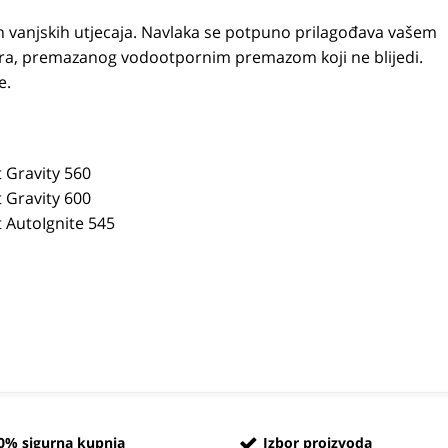
ih vanjskih utjecaja. Navlaka se potpuno prilagođava vašem
estera, premazanog vodootpornim premazom koji ne blijedi.
e.
t Gravity 560
t Gravity 600
lt AutoIgnite 545
0% sigurna kupnja
Izbor proizvoda