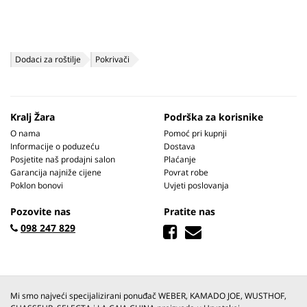
Dodaci za roštilje
Pokrivači
Kralj Žara
Podrška za korisnike
O nama
Pomoć pri kupnji
Informacije o poduzeću
Dostava
Posjetite naš prodajni salon
Plaćanje
Garancija najniže cijene
Povrat robe
Poklon bonovi
Uvjeti poslovanja
Pozovite nas
Pratite nas
098 247 829
Mi smo najveći specijalizirani ponuđač WEBER, KAMADO JOE, WUSTHOF,