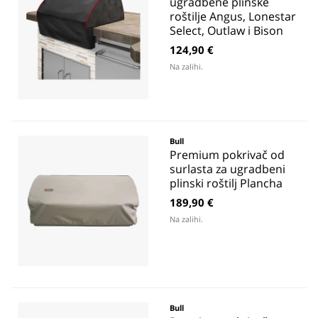
ugradbene plinske
roštilje Angus, Lonestar
Select, Outlaw i Bison
124,90 €
Na zalihi.
Bull
Premium pokrivač od
surlasta za ugradbeni
plinski roštilj Plancha
189,90 €
Na zalihi.
Bull