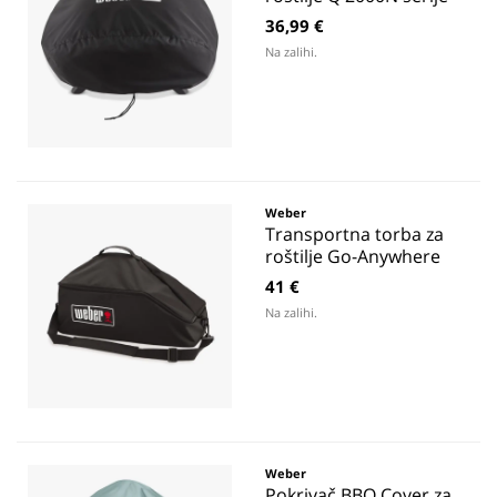
36,99 €
Na zalihi.
Weber
Transportna torba za
roštilje Go-Anywhere
41 €
Na zalihi.
Weber
Pokrivač BBQ Cover za