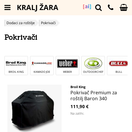
KRALJ ŽARA
[ai]
Dodaci za roštilje
Pokrivači
Pokrivači
BROIL KING
KAMADO JOE
WEBER
OUTDOORCHEF
BULL
Broil King
Pokrivač Premium za
roštilj Baron 340
111,90 €
Na zalihi.