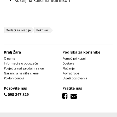
Roštilj na kolicima Bull Bison
Dodaci za roštilje
Pokrivači
Kralj Žara
Podrška za korisnike
O nama
Pomoć pri kupnji
Informacije o poduzeću
Dostava
Posjetite naš prodajni salon
Plaćanje
Garancija najniže cijene
Povrat robe
Poklon bonovi
Uvjeti poslovanja
Pozovite nas
Pratite nas
098 247 829