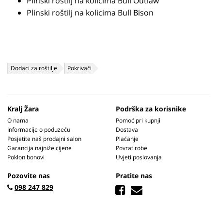
Plinski roštilj na kolicima Bull Outlaw
Plinski roštilj na kolicima Bull Bison
Dodaci za roštilje
Pokrivači
Kralj Žara
Podrška za korisnike
O nama
Pomoć pri kupnji
Informacije o poduzeću
Dostava
Posjetite naš prodajni salon
Plaćanje
Garancija najniže cijene
Povrat robe
Poklon bonovi
Uvjeti poslovanja
Pozovite nas
Pratite nas
098 247 829