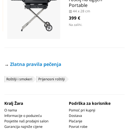
Portable
▥ 44 x 28 cm
399 €
Na zalihi.
→
Zlatna pravila pečenja
Roštilji i smokeri
Prijenosni roštilji
Kralj Žara
Podrška za korisnike
O nama
Pomoć pri kupnji
Informacije o poduzeću
Dostava
Posjetite naš prodajni salon
Plaćanje
Garancija najniže cijene
Povrat robe