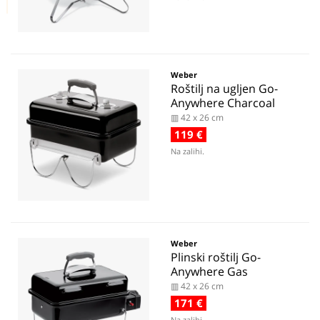
Weber
Roštilj na ugljen Go-
Anywhere Charcoal
▥ 42 x 26 cm
119 €
Na zalihi.
Weber
Plinski roštilj Go-
Anywhere Gas
▥ 42 x 26 cm
171 €
Na zalihi.