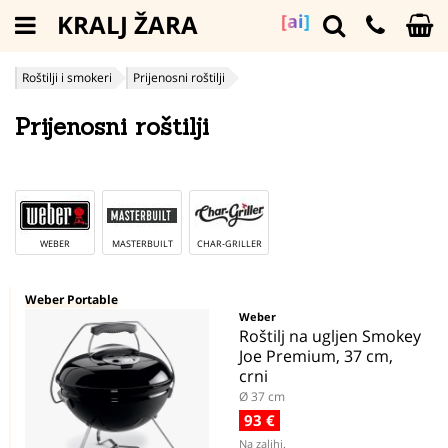
KRALJ ŽARA
[ai]
Roštilji i smokeri
Prijenosni roštilji
Prijenosni roštilji
WEBER
MASTERBUILT
CHAR-GRILLER
Weber Portable
Weber
Roštilj na ugljen Smokey
Joe Premium, 37 cm,
crni
Ø 37 cm
93 €
Na zalihi.