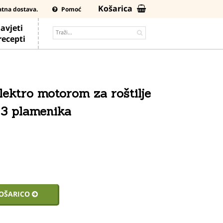
Košarica
atna dostava.
Pomoć
avjeti
 recepti
lektro motorom za roštilje
s 3 plamenika
4
KOŠARICO