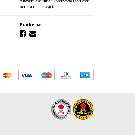
o našem asortimanu proizvoda i reći vam
puno korisnih savjeta.
Pratite nas