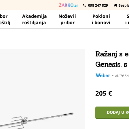
ŽARKO
.ai
098 247 829
Bespl
ibor
Akademija
Noževi i
Pokloni
S
oštilj
roštiljanja
pribor
i bonovi
i
Ražanj s e
Genesis. 
Weber
-
#K765
205 €
DODAJ U 