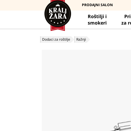
PRODAJNI SALON
Roštilji i
Pr
smokeri
za r
Dodaci za roštilje
Ražnji