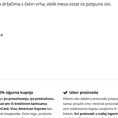
a držačima s četiri vrha, oblik mesa ostat će potpuno isti.
ka
0% sigurna kupnja
Izbor proizvoda
nje
po preuzimanju, po predračunu,
Dilemu oko odabira proizvoda prepus
pal-om ili kreditnim karticama
nama; proučili smo i testirali proizvod
rCard, Visa, American Express
bez
vam olakšavamo kupnju savjetima ili 
 od zlouporabe. Osim toga, pružamo
linkom.
Svi proizvodi u našoj trgovi