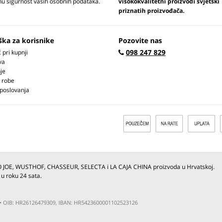
u sigurnost vaših osobnih podataka.
visokokvalitetni proizvodi svjetski
priznatih proizvođača.
ška za korisnike
Pozovite nas
098 247 829
pri kupnji
va
je
 robe
 poslovanja
O JOE, WUSTHOF, CHASSEUR, SELECTA i LA CAJA CHINA proizvoda u Hrvatskoj.
 u roku 24 sata.
ja • OIB: HR26126479309, IBAN: HR5423600001102523126