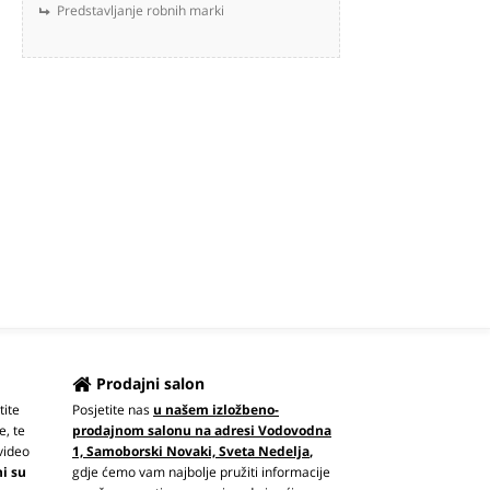
Predstavljanje robnih marki
Prodajni salon
tite
Posjetite nas
u našem izložbeno-
e, te
prodajnom salonu na adresi Vodovodna
video
1, Samoborski Novaki, Sveta Nedelja
,
ni su
gdje ćemo vam najbolje pružiti informacije