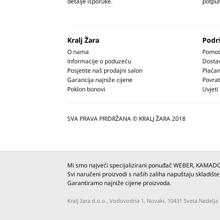
detalje isporuke.
potpun
Kralj Žara
Podr
O nama
Pomoć 
Informacije o poduzeću
Dosta
Posjetite naš prodajni salon
Plaćan
Garancija najniže cijene
Povrat
Poklon bonovi
Uvjeti
SVA PRAVA PRIDRŽANA © KRALJ ŽARA 2018
Mi smo najveći specijalizirani ponuđač WEBER, KAMAD
Svi naručeni proizvodi s naših zaliha napuštaju skladište
Garantiramo najniže cijene proizvoda.
Kralj žara d.o.o., Vodovodna 1, Novaki, 10431 Sveta Nedel