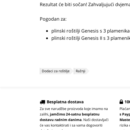
Rezultat će biti sočan! Zahvaljujući dvjem
Pogodan za:
plinski roštilji Genesis s 3 plamenika
plinski roštilji Genesis II s 3 plameni
Dodaci za roštilje
Ražnji
Besplatna dostava
10
Za sve narudžbe proizvoda koje imamo na
Plaća
zalihi,
jamčimo 24-satnu besplatnu
s Pay
dostavu radnim danima
. Naši dostavljači
Maste
će vas kontaktirati i sa vama dogovoriti
rizika