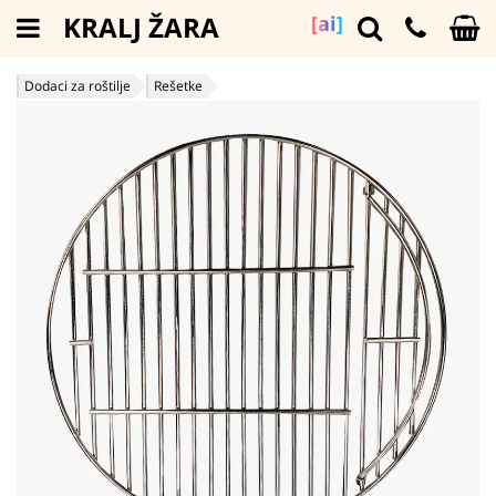
KRALJ ŽARA
[ai]
Dodaci za roštilje
Rešetke