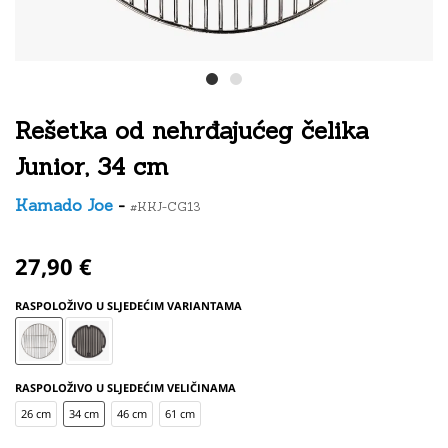
Rešetka od nehrđajućeg čelika
Junior, 34 cm
Kamado Joe
-
#KKJ-CG13
27,90 €
RASPOLOŽIVO U SLJEDEĆIM VARIANTAMA
RASPOLOŽIVO U SLJEDEĆIM VELIČINAMA
26 cm
34 cm
46 cm
61 cm