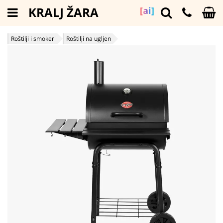
KRALJ ŽARA
[ai]
Roštilji i smokeri
Roštilji na ugljen