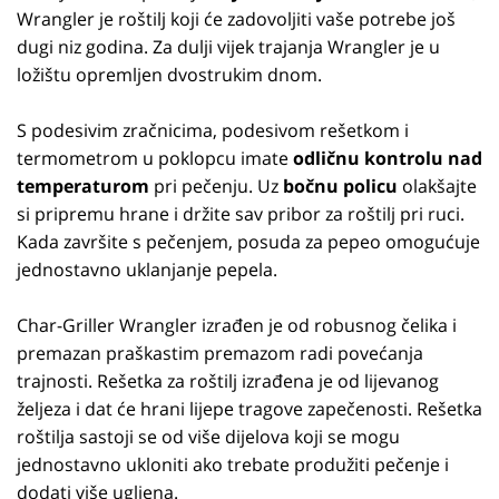
Wrangler je roštilj koji će zadovoljiti vaše potrebe još
dugi niz godina. Za dulji vijek trajanja Wrangler je u
ložištu opremljen dvostrukim dnom.
S podesivim zračnicima, podesivom rešetkom i
termometrom u poklopcu imate
odličnu kontrolu nad
temperaturom
pri pečenju. Uz
bočnu policu
olakšajte
si pripremu hrane i držite sav pribor za roštilj pri ruci.
Kada završite s pečenjem, posuda za pepeo omogućuje
jednostavno uklanjanje pepela.
Char-Griller Wrangler izrađen je od robusnog čelika i
premazan praškastim premazom radi povećanja
trajnosti. Rešetka za roštilj izrađena je od lijevanog
željeza i dat će hrani lijepe tragove zapečenosti. Rešetka
roštilja sastoji se od više dijelova koji se mogu
jednostavno ukloniti ako trebate produžiti pečenje i
dodati više ugljena.