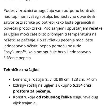
Podesivi zračnici omogućuju vam potpunu kontrolu
nad toplinom vašeg roštilja. Jednostavno otvorite ili
zatvorite zračnike po potrebi kako biste ograničili ili
povećali protok zraka. Podizanjem i spuštanjem rešetke
za ugljen moći ćete brzo promijeniti temperaturu na
rešetki za pečenje. Po završetku pečenja moći ćete
jednostavno očistiti pepeo pomoću posude
EasyDump™, koja omogućuje brzo i jednostavno
čišćenje pepela.
Tehničke značajke:
Dimenzije roštilja (š, v, d): 89 cm, 128 cm, 74 cm
Izdržljiv roštilj na ugljen s ukupno
5.354 cm2
prostora za pečenje
.
Konstrukcija
od robusnog čelika
osigurava dug
vijek trajanja.