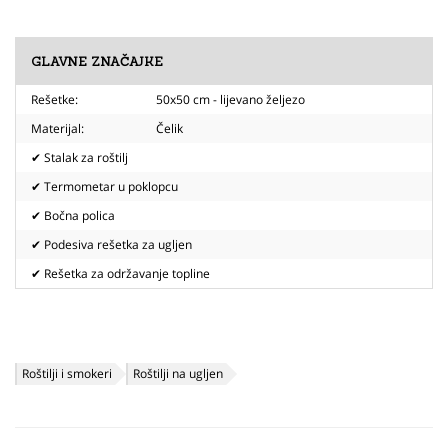
GLAVNE ZNAČAJKE
Rešetke:
50x50 cm - lijevano željezo
Materijal:
Čelik
✔ Stalak za roštilj
✔ Termometar u poklopcu
✔ Bočna polica
✔ Podesiva rešetka za ugljen
✔ Rešetka za održavanje topline
Roštilji i smokeri
Roštilji na ugljen