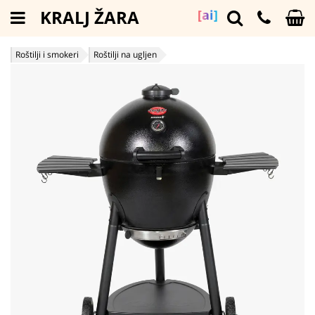
KRALJ ŽARA
[ai]
Roštilji i smokeri
Roštilji na ugljen