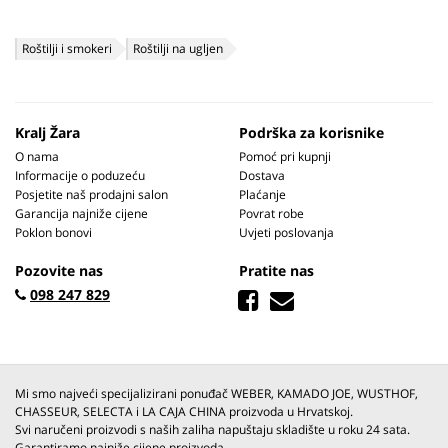
Roštilji i smokeri
Roštilji na ugljen
Kralj Žara
Podrška za korisnike
O nama
Pomoć pri kupnji
Informacije o poduzeću
Dostava
Posjetite naš prodajni salon
Plaćanje
Garancija najniže cijene
Povrat robe
Poklon bonovi
Uvjeti poslovanja
Pozovite nas
Pratite nas
098 247 829
Mi smo najveći specijalizirani ponuđač WEBER, KAMADO JOE, WUSTHOF,
CHASSEUR, SELECTA i LA CAJA CHINA proizvoda u Hrvatskoj.
Svi naručeni proizvodi s naših zaliha napuštaju skladište u roku 24 sata.
Garantiramo najniže cijene proizvoda.