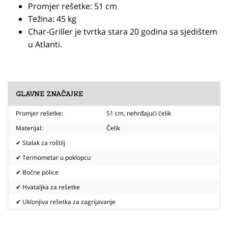
Promjer rešetke: 51 cm
Težina: 45 kg
Char-Griller je tvrtka stara 20 godina sa sjedištem
u Atlanti.
GLAVNE ZNAČAJKE
Promjer rešetke:
51 cm, nehrđajući čelik
Materijal:
Čelik
✔ Stalak za roštilj
✔ Termometar u poklopcu
✔ Bočne police
✔ Hvataljka za rešetke
✔ Uklonjiva rešetka za zagrijavanje