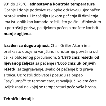
90° do 375°C.
Jednostavna kontrola temperature
.
Gornje i donje podesive zaklopke održavaju ujednačen
protok zraka u i iz roštilja tijekom pečenja ili dimljenja.
Ima isti oblik kao kamado roštilj, što ga čini učinkovitim
u potrošnji goriva, pa tijekom pečenja možete koristiti
manje ugljena
.
Izrađen za dugotrajnost
. Char-Griller Akorn ima
praškasto obojenu vanjštinu i unutarnju površinu od
čelika obloženog porculanom. S
1.975 cm2 rešetki od
lijevanog željeza
za pečenje i
1.065 cm2 uklonjivih
rešetki
za zagrijavanje, svako će pečenje biti prava
sitnica. Uz roštilj dobivate i posudu za pepeo
EasyDump™ te termometar, zahvaljujući kojem ćete
uvijek znati na kojoj se temperaturi peče vaša hrana.
Tehnički detalji: