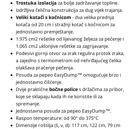
Trostuka izolacija
za bolje zadržavanje topline.
Izdržljiva čelična konstrukcija za dug vijek trajanja.
Veliki kotači s kočnicom
- dva velika prednja
kotača od 20 cm i stražnji kotač s kočnicom za
jednostavno premještanje.
1.975 cm2 rešetke od lijevanog željeza za pečenje i
1.065 cm2 uklonjive rešetke za zagrijavanje.
Podesivi gornji otvor za zrak regulira protok zraka,
a zajedno s termometrom od nehrđajućeg čelika
olakšava praćenje pečenja.
Posuda za pepeo EasyDump™ omogućuje brzo i
jednostavno čišćenje.
Dvije praktične
bočne police
s držačima za pribor,
koje se sklapaju kada ih ne koristite ili za
spremanje.
Jednostavna posuda za pepeo EasyDump™.
Raspon temperature: od 90° do 375°C
Dimenzije roštilja (š, v, d): 117 cm, 122 cm, 79 cm