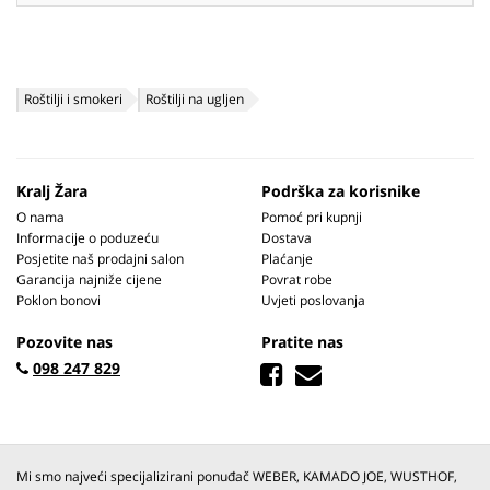
Roštilji i smokeri
Roštilji na ugljen
Kralj Žara
Podrška za korisnike
O nama
Pomoć pri kupnji
Informacije o poduzeću
Dostava
Posjetite naš prodajni salon
Plaćanje
Garancija najniže cijene
Povrat robe
Poklon bonovi
Uvjeti poslovanja
Pozovite nas
Pratite nas
098 247 829
Mi smo najveći specijalizirani ponuđač WEBER, KAMADO JOE, WUSTHOF,