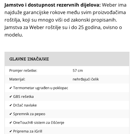
Jamstvo i dostupnost rezervnih dijelova:
Weber ima
najduže garancijske rokove među svim proizvođačima
roštilja, koji su mnogo viši od zakonski propisanih.
Jamstva za Weber roštilje su i do 25 godina, ovisno o
modelu.
GLAVNE ZNAČAJKE
Promjer rešetke:
57 cm
Materijal:
nehrđajući čelik
✔ Termometar ugrađen u poklopac
✔ GBS rešetka
✔ Držač navlake
✔ Spremnik za pepeo
✔ OneTouch® sistem za čišćenje
✔ Priprema za iGrill