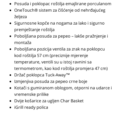
Posuda i poklopac roštilja emajlirane porculanom
OneTouch® sistem za čišćenje od nehrđajućeg
željeza
Sigurnosne kopče na nogama za lako i sigurno
premještanje roštilja
Poboljšana posuda za pepeo – lakše pražnjenje i
montaža
Poboljšana pozicija ventila za zrak na poklopcu
kod roštilja 57 cm (preciznije mjerenje
temperature, ventili su u istoj ravnini sa
termometrom, kao kod roštilja promjera 47 cm)
Držač poklopca Tuck-Away™
Izmjenjiva posuda za pepeo crne boje
Kotači s gumiranom oblogom, otporni na udarce i
vremenske prilike
Dvije košarice za ugljen Char Basket
iGrill ready polica