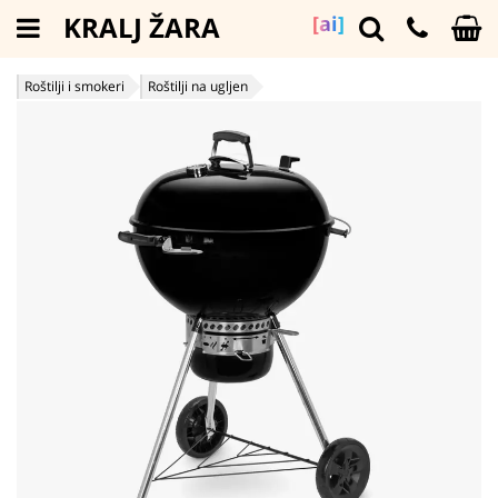
KRALJ ŽARA
[ai]
Roštilji i smokeri
Roštilji na ugljen