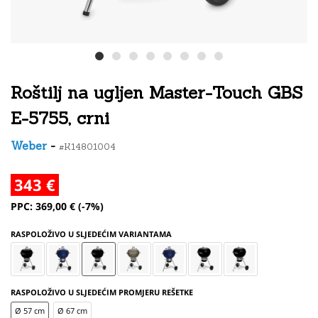
Roštilj na ugljen Master-Touch GBS
E-5755, crni
Weber
-
#K14801004
343 €
PPC: 369,00 € (-7%)
RASPOLOŽIVO U SLJEDEĆIM VARIANTAMA
RASPOLOŽIVO U SLJEDEĆIM PROMJERU REŠETKE
Ø 57 cm
Ø 67 cm