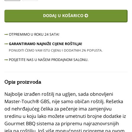
DODAJ U KOŠARICO
OTPREMIMO U ROKU 24 SATA!
GARANTIRAMO NAJNIŽE CIJENE ROŠTILJA!
PONUDITI ĆEMO VAM ISTU CIJENU I DODATNIH 2% POPUSTA.
POSJETITE NAS U NAŠEM PRODAJNOM SALONU.
Opis proizvoda
Najbolje izrađen roštilj na ugljen, sada obnovljeni
Master-Touch® GBS, nije samo običan roštilj. Rešetka
od nehrđajućeg čelika za pečenje ima zamjenjivu
sredinu u koju lako možete umetnuti brojne dodatke iz
Gourmet BBQ sistema za pripremu najraznovrsnijih
jela na roštilju. Još više mogućnosti pripreme na ovom