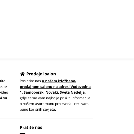
Prodajni salon
tite
Posjetite nas
u našem izložbeno-
e, te
prodajnom salonu na adresi Vodovodna
video
1, Samoborski Novaki, Sveta Nedelja
,
ni su
gdje ćemo vam najbolje pružiti informacije
o našem asortimanu proizvoda i reći vam
puno korisnih savjeta.
Pratite nas