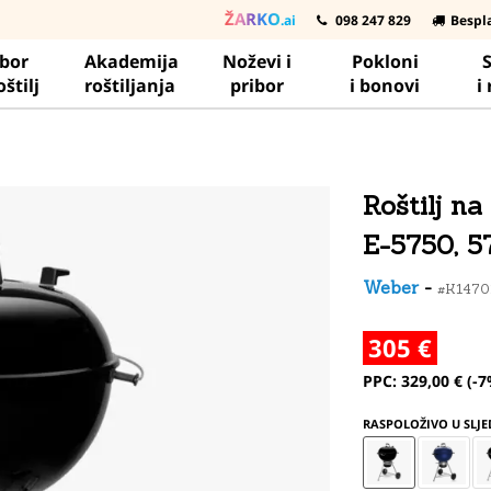
ŽARKO
.ai
098 247 829
Bespl
ibor
Akademija
Noževi i
Pokloni
S
oštilj
roštiljanja
pribor
i bonovi
i
Roštilj n
E-5750, 5
Weber
-
#K147
305 €
PPC: 329,00 € (-7
RASPOLOŽIVO U SLJ