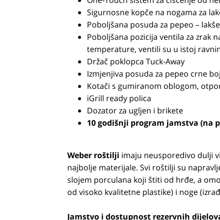
One-Touch sistem za čišćenje od ne
Sigurnosne kopče na nogama za lako 
Poboljšana posuda za pepeo – lakše
Poboljšana pozicija ventila za zrak 
temperature, ventili su u istoj rav
Držač poklopca Tuck-Away
Izmjenjiva posuda za pepeo crne bo
Kotači s gumiranom oblogom, otporn
iGrill ready polica
Dozator za ugljen i brikete
10 godišnji program jamstva (na 
Weber roštilji
imaju neusporedivo dulji vi
najbolje materijale. Svi roštilji su naprav
slojem porculana koji štiti od hrđe, a omog
od visoko kvalitetne plastike) i noge (izr
Jamstvo i dostupnost rezervnih dijelov