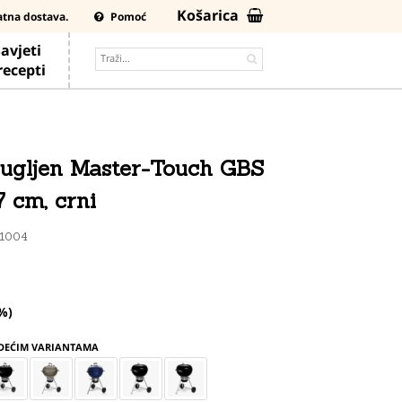
Košarica
atna dostava.
Pomoć
avjeti
 recepti
a ugljen Master-Touch GBS
7 cm, crni
01004
%)
EDEĆIM VARIANTAMA