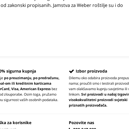
 od zakonski propisanih. Jamstva za Weber roštilje su i do
0% sigurna kupnja
Izbor proizvoda
nje
po preuzimanju, po predračunu,
Dilemu oko odabira proizvoda prepus
pal-om ili kreditnim karticama
nama; proučili smo i testirali proizvod
rCard, Visa, American Express
bez
vam olakšavamo kupnju savjetima ili 
 od zlouporabe. Osim toga, pružamo
linkom.
Svi proizvodi u našoj trgovi
u sigurnost vaših osobnih podataka.
visokokvalitetni proizvodi svjetski
priznatih proizvođača.
ška za korisnike
Pozovite nas