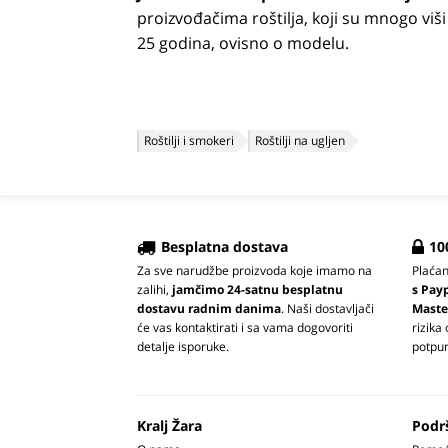
proizvođačima roštilja, koji su mnogo viši
25 godina, ovisno o modelu.
Roštilji i smokeri
Roštilji na ugljen
Besplatna dostava
10
Za sve narudžbe proizvoda koje imamo na
Plaća
zalihi,
jamčimo 24-satnu besplatnu
s Pay
dostavu radnim danima
. Naši dostavljači
Maste
će vas kontaktirati i sa vama dogovoriti
rizika
detalje isporuke.
potpun
Kralj Žara
Podr