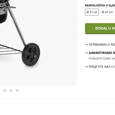
RASPOLOŽIVO U SLJE
Ø 57 cm
Ø 67 cm
DODAJ U 
OTPREMIMO U ROK
GARANTIRAMO NA
PONUDITI ĆEMO VAM
POSJETITE NAS U