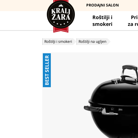
PRODAJNI SALON
Roštilji i
Pr
smokeri
za r
Roštilji i smokeri
Roštilji na ugljen
BEST SELLER