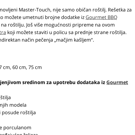
bnovljeni Master-Touch, nije samo običan roštilj. Rešetka za
ako možete umetnuti brojne dodatke iz
Gourmet BBQ
 na roštilju. Još više mogućnosti pripreme na ovom
tra
koji možete staviti u policu sa prednje strane roštilja.
 indirektan način pečenja „mačjim kašljem“.
07 cm, 60 cm, 75 cm
mjenjivom sredinom za upotrebu dodataka iz
Gourmet
tilja
šnjih modela
i posude roštilja
ane porculanom