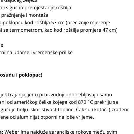
hrđajućeg željeza
i sigurno premještanje roštilja
 pražnjenje i montaža
na poklopcu kod roštilja 57 cm (preciznije mjerenje
nini sa termometrom, kao kod roštilja promjera 47 cm)
je
i na udarce i vremenske prilike
posudu i poklopac)
jek trajanja, jer u proizvodnji upotrebljavaju samo
ljeni od američkog čelika kojega kod 870 ˚C prekriju sa
ućuje bolju iskoristivost topline. Čak su i kotači (izrađeni
ađene od aluminija) otporni na loše vrijeme.
a:
Weber ima najduže garancijske rokove među svim