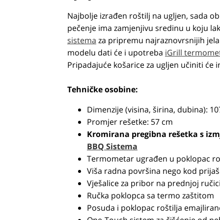
Najbolje izrađen roštilj na ugljen, sada o
pečenje ima zamjenjivu sredinu u koju l
sistema
za pripremu najraznovrsnijih jela
modelu dati će i upotreba
iGrill termome
Pripadajuće košarice za ugljen učiniti će
Tehničke osobine:
Dimenzije (visina, širina, dubina): 1
Promjer rešetke: 57 cm
Kromirana pregibna rešetka s iz
BBQ Sistema
Termometar ugrađen u poklopac roš
Viša radna površina nego kod prija
Vješalice za pribor na prednjoj ručic
Ručka poklopca sa termo zaštitom
Posuda i poklopac roštilja emajlir