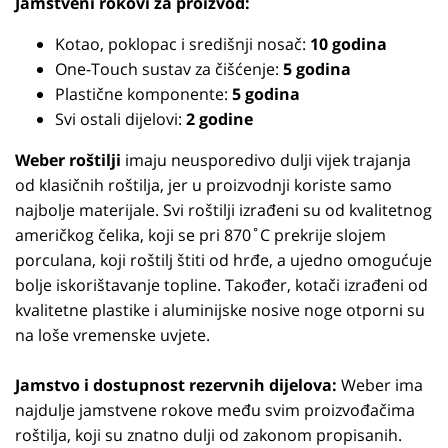
Jamstveni rokovi za proizvod:
Kotao, poklopac i središnji nosač:
10 godina
One-Touch sustav za čišćenje:
5 godina
Plastične komponente:
5 godina
Svi ostali dijelovi:
2 godine
Weber roštilji
imaju neusporedivo dulji vijek trajanja
od klasičnih roštilja, jer u proizvodnji koriste samo
najbolje materijale. Svi roštilji izrađeni su od kvalitetnog
američkog čelika, koji se pri 870˚C prekrije slojem
porculana, koji roštilj štiti od hrđe, a ujedno omogućuje
bolje iskorištavanje topline. Također, kotači izrađeni od
kvalitetne plastike i aluminijske nosive noge otporni su
na loše vremenske uvjete.
Jamstvo i dostupnost rezervnih dijelova:
Weber ima
najdulje jamstvene rokove među svim proizvođačima
roštilja, koji su znatno dulji od zakonom propisanih.