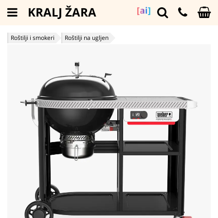
KRALJ ŽARA
[ai]
Roštilji i smokeri
Roštilji na ugljen