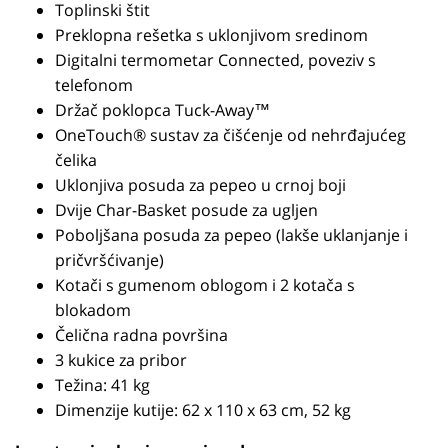
Toplinski štit
Preklopna rešetka s uklonjivom sredinom
Digitalni termometar Connected, poveziv s
telefonom
Držač poklopca Tuck-Away™
OneTouch® sustav za čišćenje od nehrđajućeg
čelika
Uklonjiva posuda za pepeo u crnoj boji
Dvije Char-Basket posude za ugljen
Poboljšana posuda za pepeo (lakše uklanjanje i
pričvršćivanje)
Kotači s gumenom oblogom i 2 kotača s
blokadom
Čelična radna površina
3 kukice za pribor
Težina: 41 kg
Dimenzije kutije: 62 x 110 x 63 cm, 52 kg