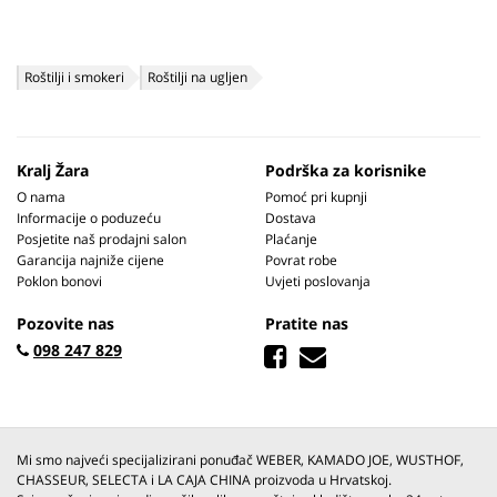
Roštilji i smokeri
Roštilji na ugljen
Kralj Žara
Podrška za korisnike
O nama
Pomoć pri kupnji
Informacije o poduzeću
Dostava
Posjetite naš prodajni salon
Plaćanje
Garancija najniže cijene
Povrat robe
Poklon bonovi
Uvjeti poslovanja
Pozovite nas
Pratite nas
098 247 829
Mi smo najveći specijalizirani ponuđač WEBER, KAMADO JOE, WUSTHOF,
CHASSEUR, SELECTA i LA CAJA CHINA proizvoda u Hrvatskoj.