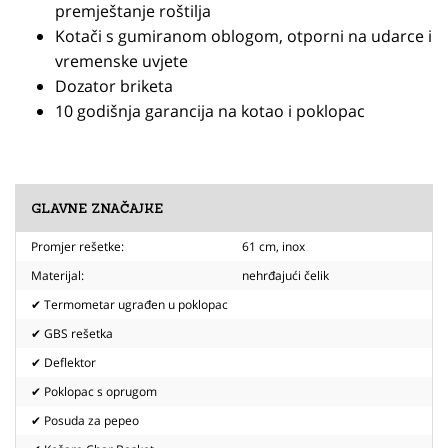
premještanje roštilja
Kotači s gumiranom oblogom, otporni na udarce i
vremenske uvjete
Dozator briketa
10 godišnja garancija na kotao i poklopac
GLAVNE ZNAČAJKE
Promjer rešetke:
61 cm, inox
Materijal:
nehrđajući čelik
✔ Termometar ugrađen u poklopac
✔ GBS rešetka
✔ Deflektor
✔ Poklopac s oprugom
✔ Posuda za pepeo