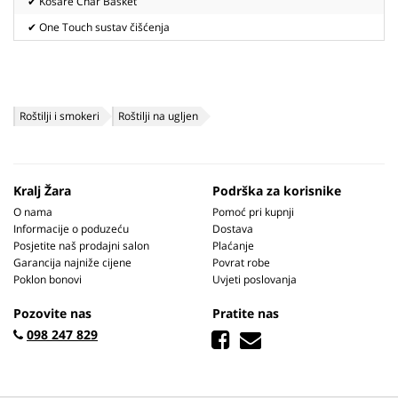
✔ Košare Char Basket
✔ One Touch sustav čišćenja
Roštilji i smokeri
Roštilji na ugljen
Kralj Žara
Podrška za korisnike
O nama
Pomoć pri kupnji
Informacije o poduzeću
Dostava
Posjetite naš prodajni salon
Plaćanje
Garancija najniže cijene
Povrat robe
Poklon bonovi
Uvjeti poslovanja
Pozovite nas
Pratite nas
098 247 829