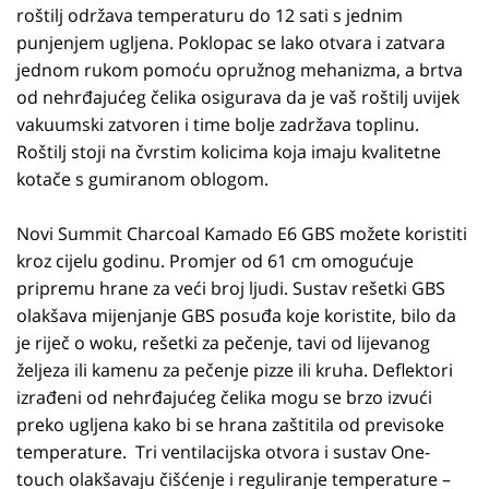
roštilj održava temperaturu do 12 sati s jednim
punjenjem ugljena. Poklopac se lako otvara i zatvara
jednom rukom pomoću opružnog mehanizma, a brtva
od nehrđajućeg čelika osigurava da je vaš roštilj uvijek
vakuumski zatvoren i time bolje zadržava toplinu.
Roštilj stoji na čvrstim kolicima koja imaju kvalitetne
kotače s gumiranom oblogom.
Novi Summit Charcoal Kamado E6 GBS možete koristiti
kroz cijelu godinu. Promjer od 61 cm omogućuje
pripremu hrane za veći broj ljudi. Sustav rešetki GBS
olakšava mijenjanje GBS posuđa koje koristite, bilo da
je riječ o woku, rešetki za pečenje, tavi od lijevanog
željeza ili kamenu za pečenje pizze ili kruha. Deflektori
izrađeni od nehrđajućeg čelika mogu se brzo izvući
preko ugljena kako bi se hrana zaštitila od previsoke
temperature. Tri ventilacijska otvora i sustav One-
touch olakšavaju čišćenje i reguliranje temperature –