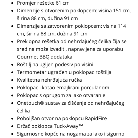
Promjer rešetke 61 cm
Dimenzije s otvorenim poklopcem: visina 151 cm,
širina 88 cm, dužina 91 cm
Dimenzije sa zatvorenim poklopcem: visina 114
cm, širina 88 cm, dužina 91 cm
Preklopna rešetka od nehrđajućeg čelika čija se
sredina može izvaditi, napravljena za uporabu
Gourmet BBQ dodataka
Roštilj na ugljen podesiv po visini
Termometar ugrađen u poklopac roštilja
Kvalitetna nehrđajuća ručka
Poklopac i kotao emajlirani porculanom
Poklopac s oprugom za lako otvaranje
Onetouch® sustav za čišćenje od nehrđajućeg
čelika
Poboljšan otvor na poklopcu RapidFire
Držač poklopca Tuck-Away™
Sigurnosne kopče na nogama za lako i sigurno