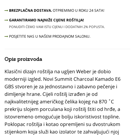
BREZPLAČNA DOSTAVA.
OTPREMIMO U ROKU 24 SATA!
GARANTIRAMO NAJNIŽE CIJENE ROŠTILJA!
PONUDITI ĆEMO VAM ISTU CIJENU I DODATNIH 2% POPUSTA.
POSJETITE NAS U NAŠEM PRODAJNOM SALONU.
Opis proizvoda
Klasični dizajn roštilja na ugljen Weber je dobio
moderniji izgled. Novi Summit Charcoal Kamado E6
GBS stvoren je za jednostavno i zabavno pečenje i
dimljenje hrane. Cijeli roštilj izrađen je od
najkvalitetnijeg američkog čelika kojeg na 870 ˚C
prekriju slojem porculana koji roštilj štiti od hrđe, a
istovremeno omogućuje bolju iskoristivost topline.
Poklopac roštilja i kotao opremljeni su dvostrukom
stijenkom koja služi kao izolator te zahvaljujući njoj