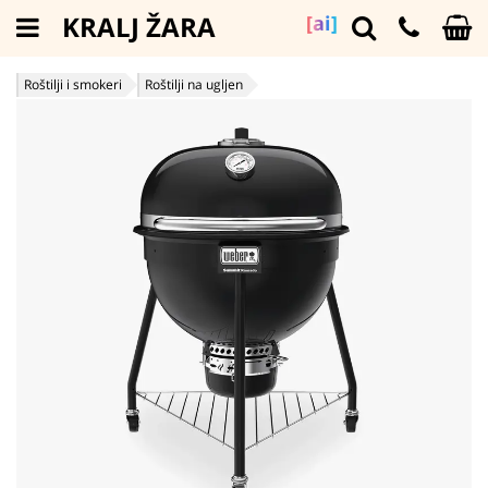
KRALJ ŽARA
[ai]
Roštilji i smokeri
Roštilji na ugljen