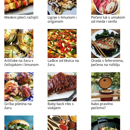
Medeni pileći ražnjići
Lignje s limunom i
Pečeni luk s umakom
origanom
od meda i senfa
Artičoke na žaru s
Lađice od tikvica na
Orada s feferonima,
češnjakom i limunom
žaru
pečena na roštilju
Grčka piletina na
Baby back ribs s
Kako pravilno
žaru
viskijem
pečemo?