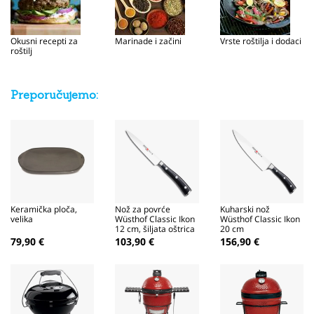
Okusni recepti za
Marinade i začini
Vrste roštilja i dodaci
roštilj
Preporučujemo:
Keramička ploča,
Nož za povrće
Kuharski nož
velika
Wüsthof Classic Ikon
Wüsthof Classic Ikon
12 cm, šiljata oštrica
20 cm
79,90 €
103,90 €
156,90 €