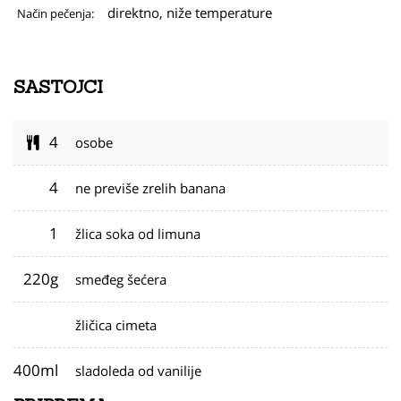
direktno, niže temperature
Način pečenja:
SASTOJCI
4
osobe
4
ne previše zrelih banana
1
žlica soka od limuna
220g
smeđeg šećera
žličica cimeta
400ml
sladoleda od vanilije