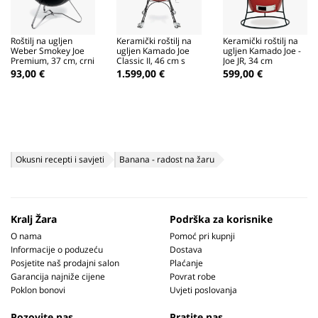
Roštilj na ugljen
Keramički roštilj na
Keramički roštilj na
Weber Smokey Joe
ugljen Kamado Joe
ugljen Kamado Joe -
Premium, 37 cm, crni
Classic II, 46 cm s
Joe JR, 34 cm
kolicima
93,00 €
1.599,00 €
599,00 €
Okusni recepti i savjeti
Banana - radost na žaru
Kralj Žara
Podrška za korisnike
O nama
Pomoć pri kupnji
Informacije o poduzeću
Dostava
Posjetite naš prodajni salon
Plaćanje
Garancija najniže cijene
Povrat robe
Poklon bonovi
Uvjeti poslovanja
Pozovite nas
Pratite nas