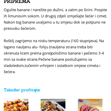
PRIPREMA
Ogulite banane i narežite po dužini, a zatim po širini. Pospite
ih limunovim sokom. U drugoj zdjeli izmješajte šećer i cimet.
Nakon tog banane uvaljamo u tu smjesu dok se potpuno ne
presvuku šećerom.
Roštilj zagrijemo na nisku temperaturu (160 stupnjeva). Na
lagano nauljenu alu- foliju (nauljena strana treba biti
okrenuta licem prema gore)položimo banane i pečemo 3-4
min sa svake strane.Pečene banane poslužujemo sa
sladoledom,tučenim vrhnjem i ostatkom smjese cimeta i
šećera.
Također pročitajte: