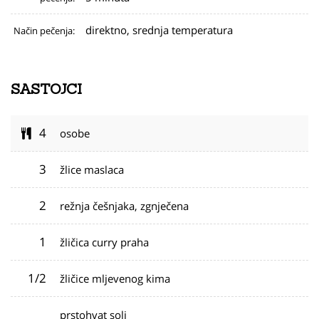
direktno, srednja temperatura
Način pečenja:
SASTOJCI
4
osobe
3
žlice maslaca
2
režnja češnjaka, zgnječena
1
žličica curry praha
1/2
žličice mljevenog kima
prstohvat soli