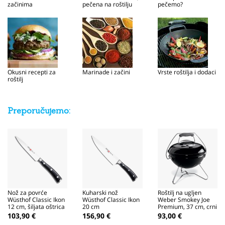
začinima
pečena na roštilju
pečemo?
Okusni recepti za
Marinade i začini
Vrste roštilja i dodaci
roštilj
Preporučujemo:
Nož za povrće
Kuharski nož
Roštilj na ugljen
Wüsthof Classic Ikon
Wüsthof Classic Ikon
Weber Smokey Joe
12 cm, šiljata oštrica
20 cm
Premium, 37 cm, crni
103,90 €
156,90 €
93,00 €