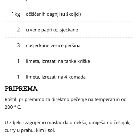
1kg
očišćenih dagnji (u školjci)
2
crvene paprike, sjeckane
3
nasjeckane vezice peršina
1
limeta, izrezati na tanke kriške
1
limeta, izrezati na 4 komada
PRIPREMA
Roštilj pripremimo za direktno pečenje na temperaturi od
200 ° C.
U zdjelici zagrijemo maslac da omekša, umiješamo češnjak,
curry u prahu, kim i sol.