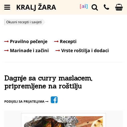
KRALJ ŽARA
[ai]
Okusni recepti i savjeti
Dagnje sa curry maslacem, pripremljene na roštilju
Pravilno pečenje
Recepti
Marinade i začini
Vrste roštilja i dodaci
Dagnje sa curry maslacem,
pripremljene na roštilju
PODIJELI SA PRIJATELJIMA