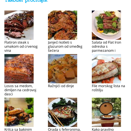
Također pročitajte:
Flatiron steak s
Janjeći kotleti s
Salata od Flat Iron
umakom od crvenog
glazurom od smeđeg
odreska s
vina
šećera
parmezanom i
peršinom
Losos sa medom,
Ražnjići od dinje
File morskog lista na
dimljen na cedrovoj
roštilju
dasci
Krilca sa bakinim
Orada s feferonima,
Kako pravilno