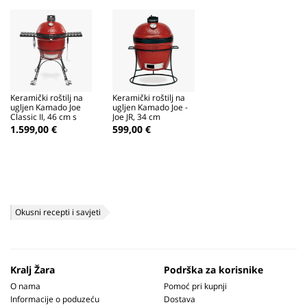
Keramički roštilj na
Keramički roštilj na
ugljen Kamado Joe
ugljen Kamado Joe -
Classic II, 46 cm s
Joe JR, 34 cm
kolicima
1.599,00 €
599,00 €
Okusni recepti i savjeti
Dagnje sa curry maslacem, pripremljene na roštilju
Kralj Žara
Podrška za korisnike
O nama
Pomoć pri kupnji
Informacije o poduzeću
Dostava