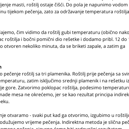
ljenje masti, roštilj ostaje čišći. Do pola je napunimo vodom 
inu tijekom pečenja, zato za održavanje temperatura roštilj
dajemo, čim vidimo da roštilj gubi temperaturu (obično nak
 roštilja i bočni pomični dio rešetke i dodamo pribl. 12 do 
mo otvoren nekoliko minuta, da se briketi zapale, a zatim ga
n
 pečenje roštilj sa tri plamenika. Roštilj prije pečenja sa sv
peraturu, zatim isključimo srednji plamenik i na rešetku i
lje gore. Zatvorimo poklopac roštilja, podesimo temperaturu
omade mesa ne okrećemo, jer se kao rezultat principa indire
peku.
je otvaramo - svaki put kad ga otvorimo, izgubimo u roštilj
produžujemo vrijeme pečenja. Indirektna metoda je slična pe