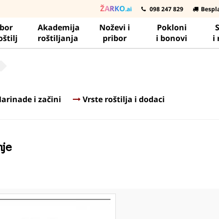
ŽARKO
.ai
098 247 829
Bespl
ibor
Akademija
Noževi i
Pokloni
S
oštilj
roštiljanja
pribor
i bonovi
i
arinade i začini
Vrste roštilja i dodaci
nje