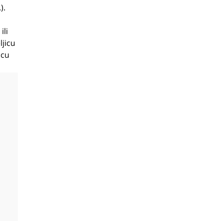
).
ili
ljicu
icu