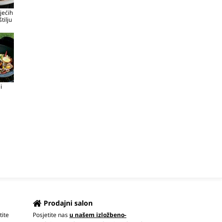
jećih
tilju
i
Prodajni salon
tite
Posjetite nas
u našem izložbeno-