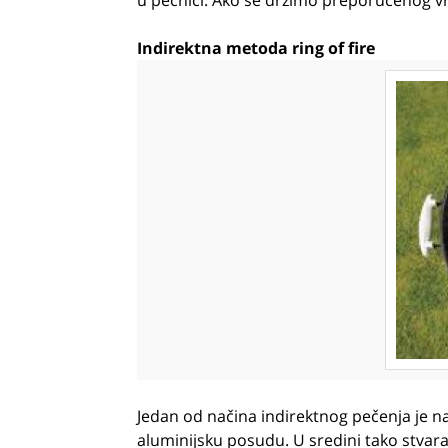
u pećnici. Ako se držimo preporučenog v
Indirektna metoda ring of fire
Jedan od načina indirektnog pečenja je na
aluminijsku posudu. U sredini tako stva