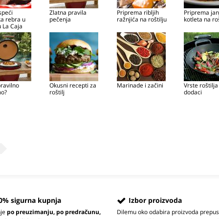
speći
Zlatna pravila
Priprema ribljih
Priprema jan
ka rebra u
pečenja
ražnjića na roštilju
kotleta na roš
u La Caja
ravilno
Okusni recepti za
Marinade i začini
Vrste roštilja 
o?
roštilj
dodaci
0% sigurna kupnja
Izbor proizvoda
nje
po preuzimanju, po predračunu,
Dilemu oko odabira proizvoda prepus