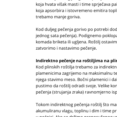
koja hvata višak masti i time sprječava pa
koja apsorbira i istovremeno emitira topl
trebamo manje goriva.
Kod duljeg pečenja gorivo po potrebi do
jednog sata pečenja). Podignemo poklopac
komada briketa ili ugljena. Roštilj ostavi
zatvorimo i nastavimo pečenje.
Indirektno pečenje na roštiljima na pli
Kod plinskih roštilja trebamo za indirektno
plamenicima zagrijemo na maksimalnu tem
njega stavimo meso. Bočni plamenici i da
pustimo da roštilj odradi svoje. Velike k
pečenja (strujanja zraka) ravnomjerno is
Tokom indirektnog pečenja roštilj što man
akumuliranu vlagu, toplinu i dim i time 