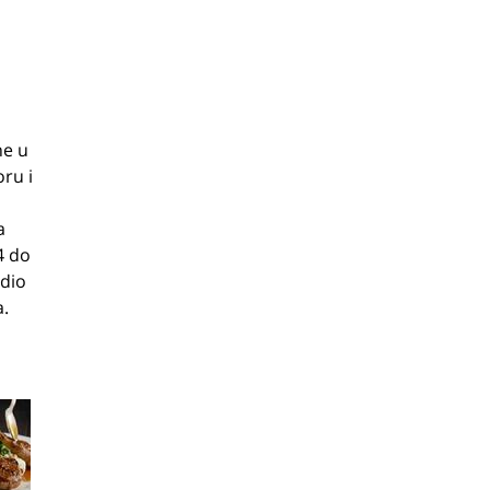
ne u
ru i
a
4 do
 dio
a.