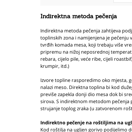
Indirektna metoda pečenja
Indirektna metoda pečenja zahtijeva podj
toplinskih zona i namijenjena je pečenju ve
tvrđih komada mesa, koji trebaju više vr
pripremu na nižoj neposrednoj temperat
rebara, cijelo pile, veće ribe, cijeli roastbif,
krumpir, itd.)
Izvore topline rasporedimo oko mjesta, g
nalazi meso. Direktna toplina bi kod duž
previše zapekla donji dio mesa dok bi sre
sirova. S indirektnom metodom pečenja p
strujanje toplog zraka (u zatvorenom roš
Indirektno pečenje na roštiljima na ug
Kod roštilja na ugljen gorivo podijelimo 