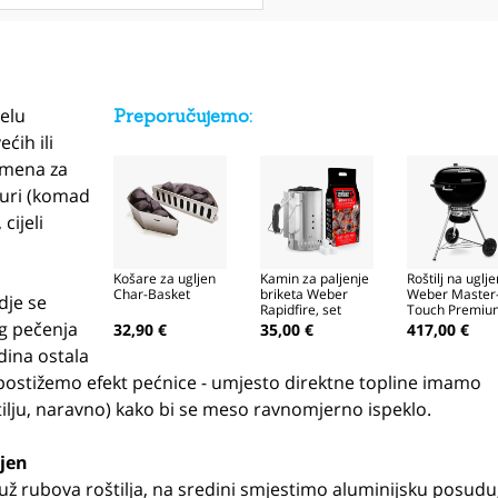
elu
Preporučujemo:
ćih ili
emena za
uri (komad
 cijeli
Košare za ugljen
Kamin za paljenje
Roštilj na uglj
Char-Basket
briketa Weber
Weber Master
dje se
Rapidfire, set
Touch Premiu
GBS SE-5775, 
eg pečenja
32,90 €
35,00 €
417,00 €
cm
dina ostala
ostižemo efekt pećnice - umjesto direktne topline imamo
tilju, naravno) kako bi se meso ravnomjerno ispeklo.
ljen
duž rubova roštilja, na sredini smjestimo aluminijsku posudu