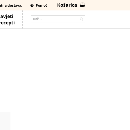
Košarica
atna dostava.
Pomoć
avjeti
 recepti