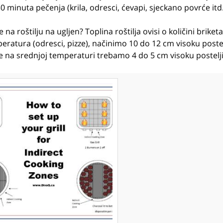
minuta pečenja (krila, odresci, ćevapi, sjeckano povrće itd.
 roštilju na ugljen? Toplina roštilja ovisi o količini briketa 
eratura (odresci, pizze), načinimo 10 do 12 cm visoku poste
enje na srednjoj temperaturi trebamo 4 do 5 cm visoku postelj