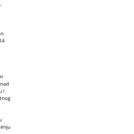
-
a
on
14
im
znad
 i
ktnog
u
čenju