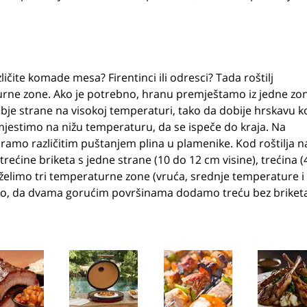
ličite komade mesa? Firentinci ili odresci? Tada roštilj
urne zone. Ako je potrebno, hranu premještamo iz jedne zo
bje strane na visokoj temperaturi, tako da dobije hrskavu ko
emjestimo na nižu temperaturu, da se ispeče do kraja. Na
ramo različitim puštanjem plina u plamenike. Kod roštilja n
trećine briketa s jedne strane (10 do 12 cm visine), trećina (
o želimo tri temperaturne zone (vruća, srednje temperature i
ako, da dvama gorućim površinama dodamo treću bez briket