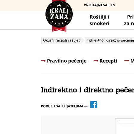
PRODAJNI SALON
Roštilji i
Pr
smokeri
za r
Okusni recepti i savjeti
Indirektno i direktno pečenje
Pravilno pečenje
Recepti
M
Indirektno i direktno peče
PODIJELI SA PRIJATELJIMA