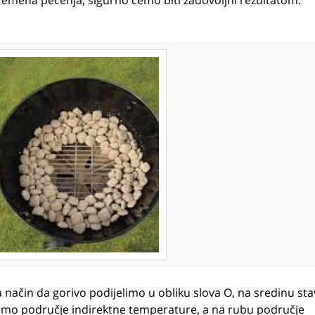
remena pečenja, sigurno ćemo biti zadovoljni rezultatom.
 način da gorivo podijelimo u obliku slova O, na sredinu st
ramo područje indirektne temperature, a na rubu područje