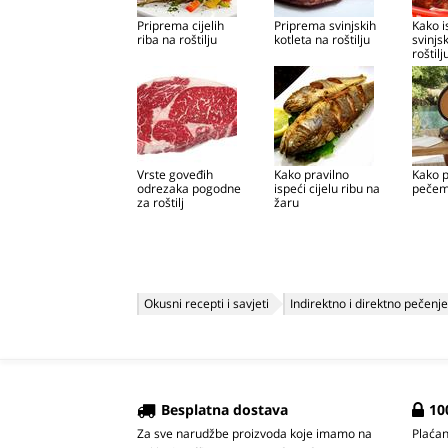
Priprema cijelih
Priprema svinjskih
Kako i
riba na roštilju
kotleta na roštilju
svinjs
roštilj
China
Vrste goveđih
Kako pravilno
Kako p
odrezaka pogodne
ispeći cijelu ribu na
pečem
za roštilj
žaru
Okusni recepti i savjeti
Indirektno i direktno pečenje
Besplatna dostava
10
Za sve narudžbe proizvoda koje imamo na
Plaća