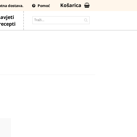
Košarica
atna dostava.
Pomoć
avjeti
 recepti