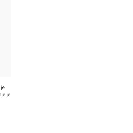
 je
je je