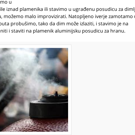
vimo u
file iznad plamenika ili stavimo u ugrađenu posudicu za diml
cu, možemo malo improvizirati. Natopljeno iverje zamotamo 
 puta probušimo, tako da dim može izlaziti, i stavimo je na
i i staviti na plamenik aluminijsku posudicu za hranu.