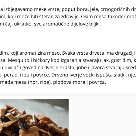
 a izbjegavamo meke vrste, poput bora, jele, crnogoričnih d
dim, koji može biti štetan za zdravlje. Osim mesa također m
ni čaj, ukratko, sve aromatične dijelove biljki.
dim, koji aromatizira meso. Svaka vrsta drveta ima drugačiji
sa. Mesquito i hickory kod izgaranja stvaraju jak, gust dim, k
ivljač i govedina. Iverje hrasta, johe i javora stvaraju sre
, perad, ribu i povrće. Drveno iverje voćki ispušta slatki, nje
komada mesa (npr. ribe), plodova mora i povrća.