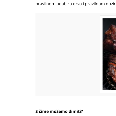
pravilnom odabiru drva i pravilnom dozir
S čime možemo dimiti?