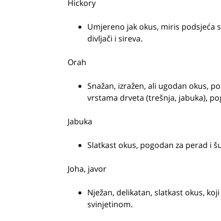
Hickory
Umjereno jak okus, miris podsjeća sla
divljači i sireva.
Orah
Snažan, izražen, ali ugodan okus, p
vrstama drveta (trešnja, jabuka), po
Jabuka
Slatkast okus, pogodan za perad i š
Joha, javor
Nježan, delikatan, slatkast okus, ko
svinjetinom.