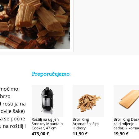
Preporučujemo:
namočimo.
 brzo
 roštilja na
dvije šake)
 da se počne
Roštilj na ugljen
Broil King
Broil King Das
Smokey Mountain
Aromatični čips
za dimljenje –
na roštilj i
Cooker, 47 cm
Hickory
cedar, 2 koma
473,00 €
11,90 €
19,90 €