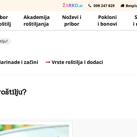
ŽARKO
.ai
098 247 829
Bespl
ibor
Akademija
Noževi i
Pokloni
S
oštilj
roštiljanja
pribor
i bonovi
i
ilju?
arinade i začini
Vrste roštilja i dodaci
oštilju?