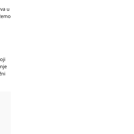
rva u
ožemo
oji
dnje
žni