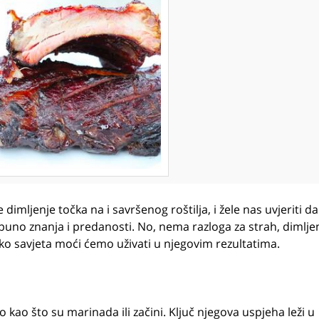
e dimljenje točka na i savršenog roštilja, i žele nas uvjeriti da
puno znanja i predanosti. No, nema razloga za strah, dimljen
liko savjeta moći ćemo uživati u njegovim rezultatima.
to kao što su marinada ili začini. Ključ njegova uspjeha leži u