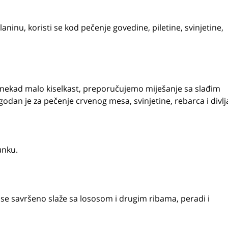
ninu, koristi se kod pečenje govedine, piletine, svinjetine,
onekad malo kiselkast, preporučujemo miješanje sa slađim
godan je za pečenje crvenog mesa, svinjetine, rebarca i divlja
unku.
ji se savršeno slaže sa lososom i drugim ribama, peradi i