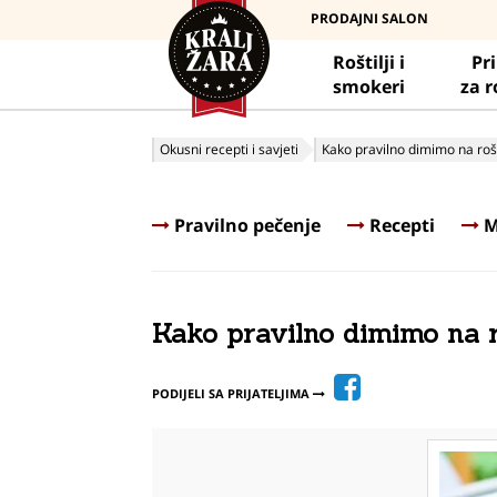
PRODAJNI SALON
Roštilji i
Pr
smokeri
za r
Okusni recepti i savjeti
Kako pravilno dimimo na rošt
Pravilno pečenje
Recepti
M
Kako pravilno dimimo na r
PODIJELI SA PRIJATELJIMA