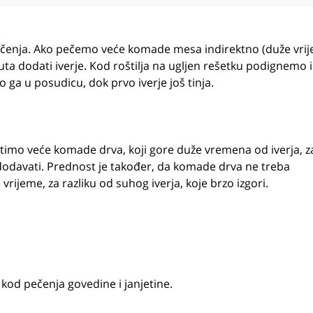
čenja. Ako pečemo veće komade mesa indirektno (duže vri
a dodati iverje. Kod roštilja na ugljen rešetku podignemo i
o ga u posudicu, dok prvo iverje još tinja.
timo veće komade drva, koji gore duže vremena od iverja, z
dodavati. Prednost je također, da komade drva ne treba
vrijeme, za razliku od suhog iverja, koje brzo izgori.
kod pečenja govedine i janjetine.