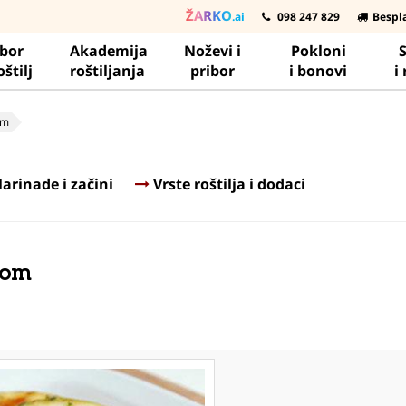
ŽARKO
.ai
098 247 829
Bespl
ibor
Akademija
Noževi i
Pokloni
S
oštilj
roštiljanja
pribor
i bonovi
i
om
arinade i začini
Vrste roštilja i dodaci
tom