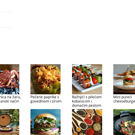
ica na žaru,
Pečene paprike s
Ražnjići s pilećom
Mini pureći
ijanski način
govedinom i sirom
kobasicom i
cheeseburge
domaćim pestom
od kus kusa