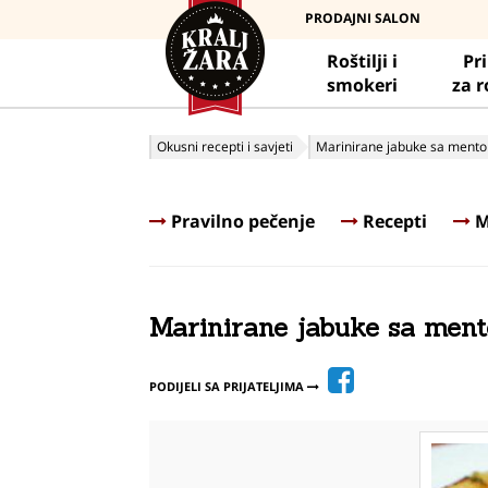
PRODAJNI SALON
Roštilji i
Pr
smokeri
za r
Okusni recepti i savjeti
Marinirane jabuke sa ment
Pravilno pečenje
Recepti
M
Marinirane jabuke sa men
PODIJELI SA PRIJATELJIMA