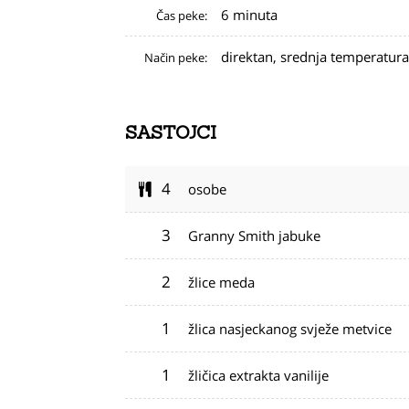
6 minuta
Čas peke:
direktan, srednja temperatura
Način peke:
SASTOJCI
4
osobe
3
Granny Smith jabuke
2
žlice meda
1
žlica nasjeckanog svježe metvice
1
žličica extrakta vanilije