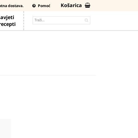
Košarica
atna dostava.
Pomoć
avjeti
 recepti