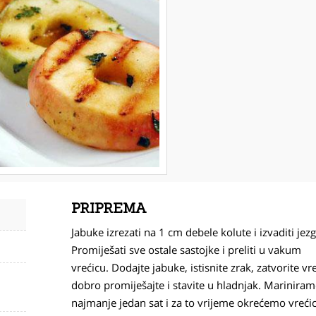
PRIPREMA
Jabuke izrezati na 1 cm debele kolute i izvaditi jezg
Promiješati sve ostale sastojke i preliti u vakum
vrećicu. Dodajte jabuke, istisnite zrak, zatvorite vr
dobro promiješajte i stavite u hladnjak. Marinira
najmanje jedan sat i za to vrijeme okrećemo vreći