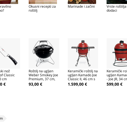
ravilno
Okusni recepti za
Marinade i začini
Vrste roštilja 
o?
roštilj
dodaci
ki nož
Roštilj na ugljen
Keramički roštilj na
Keramički roš
f Classic
Weber Smokey Joe
ugljen Kamado Joe
ugljen Kama
0 cm
Premium, 37 cm,
Classic II, 46 cm s
- Joe JR, 34 
crni
kolicima
0 €
93,00 €
1.599,00 €
599,00 €
om