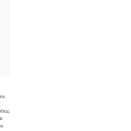
ru.
ećicu,
mo
cu