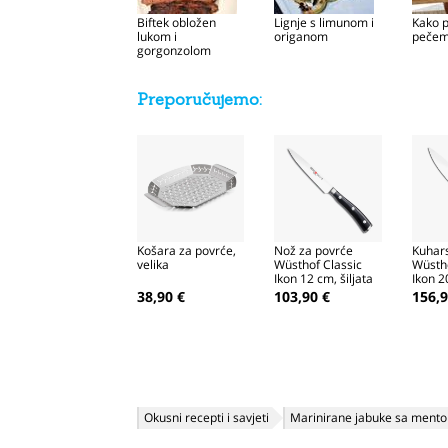
Biftek obložen
Lignje s limunom i
Kako p
lukom i
origanom
pečem
gorgonzolom
Preporučujemo:
Košara za povrće,
Nož za povrće
Kuhars
velika
Wüsthof Classic
Wüstho
Ikon 12 cm, šiljata
Ikon 2
oštrica
38,90 €
103,90 €
156,9
Okusni recepti i savjeti
Marinirane jabuke sa ment