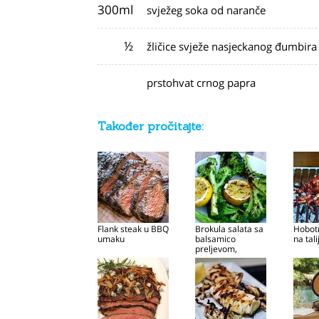
300ml
svježeg soka od naranče
½
žličice svježe nasjeckanog đumbira
prstohvat crnog papra
Također pročitajte:
Flank steak u BBQ
Brokula salata sa
Hobotn
umaku
balsamico
na tal
preljevom,
pripremljena na
roštilju