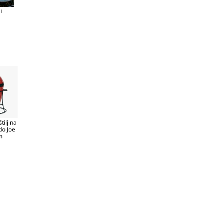
i
tilj na
do Joe
cm