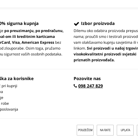
0% sigurna kupnja
Izbor proizvoda
nje
po preuzimanju, po predračunu,
Dilemu oko odabira proizvoda prepus
pal-om ili kreditnim karticama
nama; proučili smo i testirali proizvod
rCard, Visa, American Express
bez
vam olakšavamo kupnju savjetima ili 
 od zlouporabe. Osim toga, pružamo
linkom.
Svi proizvodi u našoj trgovi
u sigurnost vaših osobnih podataka.
visokokvalitetni proizvodi svjetski
priznatih proizvođača.
ška za korisnike
Pozovite nas
098 247 829
pri kupnji
va
je
 robe
 poslovanja