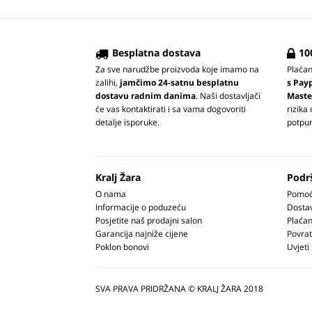
Besplatna dostava
10
Za sve narudžbe proizvoda koje imamo na
Plaća
zalihi,
jamčimo 24-satnu besplatnu
s Pay
dostavu radnim danima
. Naši dostavljači
Maste
će vas kontaktirati i sa vama dogovoriti
rizika
detalje isporuke.
potpun
Kralj Žara
Podr
O nama
Pomoć 
Informacije o poduzeću
Dosta
Posjetite naš prodajni salon
Plaćan
Garancija najniže cijene
Povrat
Poklon bonovi
Uvjeti
SVA PRAVA PRIDRŽANA © KRALJ ŽARA 2018