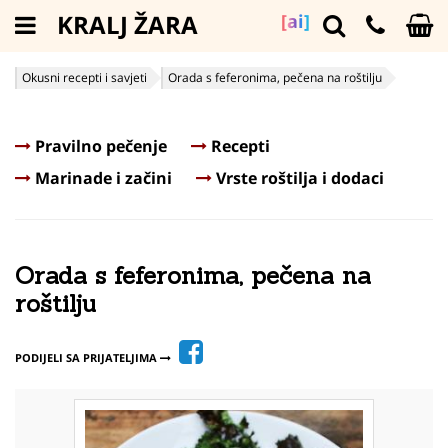
KRALJ ŽARA
[ai]
Okusni recepti i savjeti
Orada s feferonima, pečena na roštilju
Pravilno pečenje
Recepti
Marinade i začini
Vrste roštilja i dodaci
Orada s feferonima, pečena na
roštilju
PODIJELI SA PRIJATELJIMA