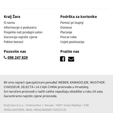
Kralj Žara
Podrška za korisnike
O nama
Pomoć pri kupnji
Informacije o poduzeću
Dostava
Posjetite naš prodajni salon
Plaćanje
Garancija najniže cijene
Povrat robe
Poklon bonovi
Uvjeti poslovanja
Pozovite nas
Pratite nas
098 247 829
Mi smo najveći specijalizirani ponuđač WEBER, KAMADO JOE, WUSTHOF,
CHASSEUR, SELECTA i LA CAJA CHINA proizvoda u Hrvatskoj.
Svi naručeni proizvodi s naših zaliha napuštaju skladište u roku 24 sata.
Garantiramo najniže cijene proizvoda.
Kralj žara d.o.o., Vodovodna 1, Novaki, 10431 Sveta Nedelja • OIB:
HR26126479309, IBAN: HR5423600001102523126