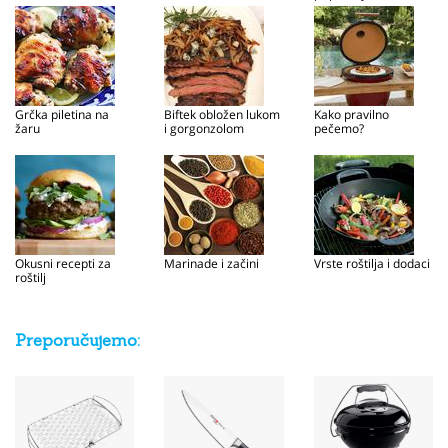
roštilju
Grčka piletina na
Biftek obložen lukom
Kako pravilno
žaru
i gorgonzolom
pečemo?
Okusni recepti za
Marinade i začini
Vrste roštilja i dodaci
roštilj
Preporučujemo: