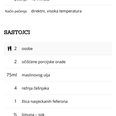
direktni, visoka temperatura
Način pečenja:
SASTOJCI
2
osobe
2
očišćene porcijske orade
75ml
maslinovog ulja
4
režnja češnjaka
1
žlica nasjeckanih feferona
½
limuna – sok