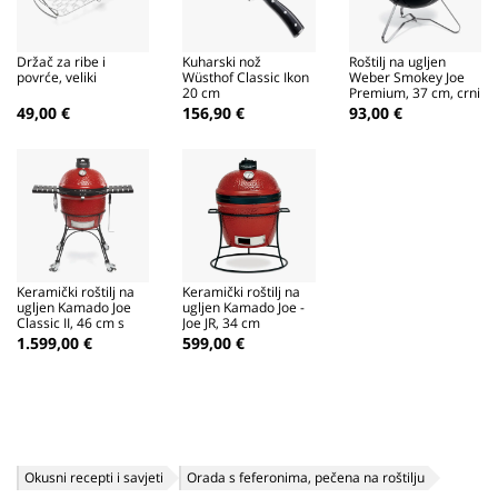
Držač za ribe i
Kuharski nož
Roštilj na ugljen
povrće, veliki
Wüsthof Classic Ikon
Weber Smokey Joe
20 cm
Premium, 37 cm, crni
49,00 €
156,90 €
93,00 €
Keramički roštilj na
Keramički roštilj na
ugljen Kamado Joe
ugljen Kamado Joe -
Classic II, 46 cm s
Joe JR, 34 cm
kolicima
1.599,00 €
599,00 €
Okusni recepti i savjeti
Orada s feferonima, pečena na roštilju