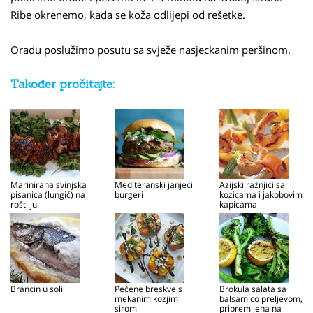
Ribe okrenemo, kada se koža odlijepi od rešetke.
Oradu poslužimo posutu sa svježe nasjeckanim peršinom.
Također pročitajte:
Marinirana svinjska
Mediteranski janjeći
Azijski ražnjići sa
pisanica (lungić) na
burgeri
kozicama i jakobovim
roštilju
kapicama
Brancin u soli
Pečene breskve s
Brokula salata sa
mekanim kozjim
balsamico preljevom,
sirom
pripremljena na