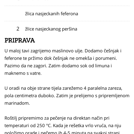
žlica nasjeckanih feferona
2
žlice nasjeckanog peršina
PRIPRAVA
U maloj tavi zagrijemo maslinovo ulje. Dodamo češnjak i
feferone te pržimo dok češnjak ne omekša i porumeni.
Pazimo da ne zagori. Zatim dodamo sok od limuna i
maknemo s vatre.
U oradi na obje strane tijela zarežemo 4 paralelna zareza,
pola centimetra duboko. Zatim je prelijemo s pripremljenom
marinadom.
Roštilj pripremimo za pečenje na direktan način pri
temperaturi od 250 °C. Kada je rešetka vrlo vruća, na nju
položimo orade i pečemo ih 4-5 minuta na svakoj strani.