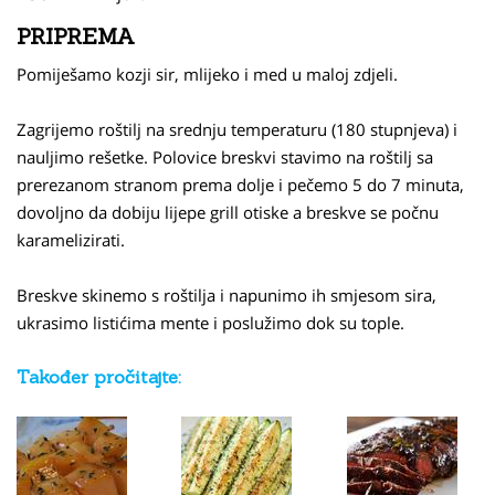
PRIPREMA
Pomiješamo kozji sir, mlijeko i med u maloj zdjeli.
Zagrijemo roštilj na srednju temperaturu (180 stupnjeva) i
nauljimo rešetke. Polovice breskvi stavimo na roštilj sa
prerezanom stranom prema dolje i pečemo 5 do 7 minuta,
dovoljno da dobiju lijepe grill otiske a breskve se počnu
karamelizirati.
Breskve skinemo s roštilja i napunimo ih smjesom sira,
ukrasimo listićima mente i poslužimo dok su tople.
Također pročitajte: