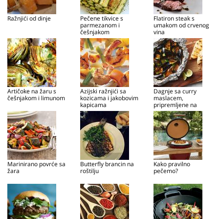
Ražnjići od dinje
Pečene tikvice s
Flatiron steak s
parmezanom i
umakom od crvenog
češnjakom
vina
Artičoke na žaru s
Azijski ražnjići sa
Dagnje sa curry
češnjakom i limunom
kozicama i jakobovim
maslacem,
kapicama
pripremljene na
roštilju
Marinirano povrće sa
Butterfly brancin na
Kako pravilno
žara
roštilju
pečemo?