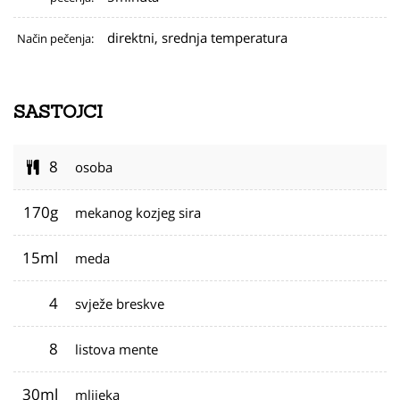
direktni, srednja temperatura
Način pečenja:
SASTOJCI
8
osoba
170g
mekanog kozjeg sira
15ml
meda
4
svježe breskve
8
listova mente
30ml
mlijeka