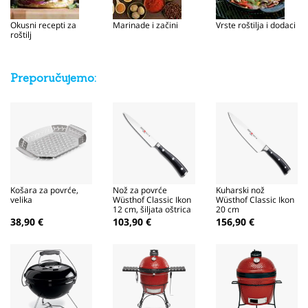
Okusni recepti za
Marinade i začini
Vrste roštilja i dodaci
roštilj
Preporučujemo:
Košara za povrće,
Nož za povrće
Kuharski nož
velika
Wüsthof Classic Ikon
Wüsthof Classic Ikon
12 cm, šiljata oštrica
20 cm
38,90 €
103,90 €
156,90 €