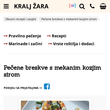
KRALJ ŽARA
[ai]
Okusni recepti i savjeti
Pečene breskve s mekanim kozjim sirom
Pravilno pečenje
Recepti
Marinade i začini
Vrste roštilja i dodaci
Pečene breskve s mekanim kozjim
sirom
PODIJELI SA PRIJATELJIMA