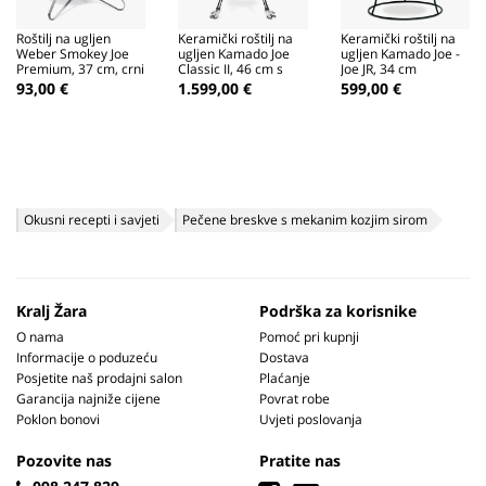
Roštilj na ugljen
Keramički roštilj na
Keramički roštilj na
Weber Smokey Joe
ugljen Kamado Joe
ugljen Kamado Joe -
Premium, 37 cm, crni
Classic II, 46 cm s
Joe JR, 34 cm
kolicima
93,00 €
1.599,00 €
599,00 €
Okusni recepti i savjeti
Pečene breskve s mekanim kozjim sirom
Kralj Žara
Podrška za korisnike
O nama
Pomoć pri kupnji
Informacije o poduzeću
Dostava
Posjetite naš prodajni salon
Plaćanje
Garancija najniže cijene
Povrat robe
Poklon bonovi
Uvjeti poslovanja
Pozovite nas
Pratite nas