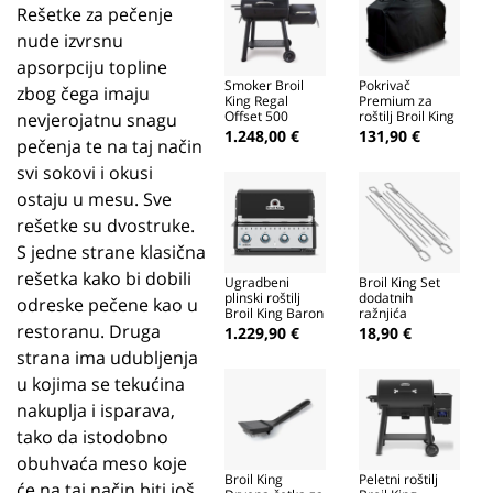
Rešetke za pečenje
nude izvrsnu
apsorpciju topline
Smoker Broil
Pokrivač
zbog čega imaju
King Regal
Premium za
Offset 500
roštilj Broil King
nevjerojatnu snagu
Baron 590
1.248,00 €
131,90 €
pečenja te na taj način
svi sokovi i okusi
ostaju u mesu. Sve
rešetke su dvostruke.
S jedne strane klasična
rešetka kako bi dobili
Ugradbeni
Broil King Set
plinski roštilj
dodatnih
odreske pečene kao u
Broil King Baron
ražnjića
420
restoranu. Druga
1.229,90 €
18,90 €
strana ima udubljenja
u kojima se tekućina
nakuplja i isparava,
tako da istodobno
obuhvaća meso koje
Broil King
Peletni roštilj
će na taj način biti još