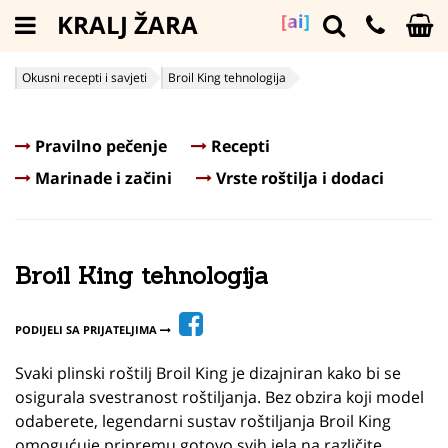
KRALJ ŽARA
[ai]
Okusni recepti i savjeti
Broil King tehnologija
Pravilno pečenje
Recepti
Marinade i začini
Vrste roštilja i dodaci
Broil King tehnologija
PODIJELI SA PRIJATELJIMA
Svaki plinski roštilj Broil King je dizajniran kako bi se
osigurala svestranost roštiljanja. Bez obzira koji model
odaberete, legendarni sustav roštiljanja Broil King
omogućuje pripremu gotovo svih jela na različite