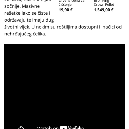
Drvena četka za
Broil King
čišćenje
Crown Pellet
sočnije. Masivne
500
19,90 €
1.549,00 €
rešetke lako se čiste i
održavaju te imaju dug
životni vijek. U nekim su roštiljima dostupni i inačici od
nehrđajućeg čelika.