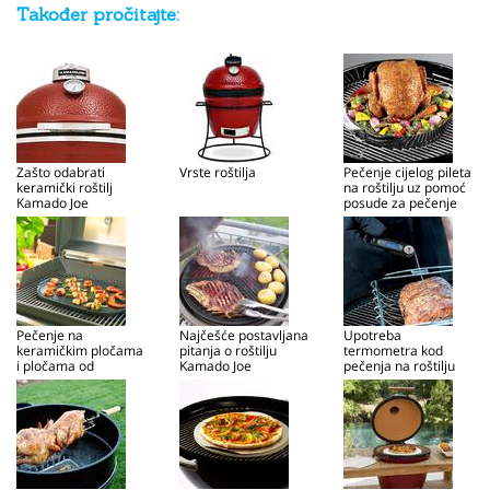
Također pročitajte:
Zašto odabrati
Vrste roštilja
Pečenje cijelog pileta
keramički roštilj
na roštilju uz pomoć
Kamado Joe
posude za pečenje
pileta
Pečenje na
Najčešće postavljana
Upotreba
keramičkim pločama
pitanja o roštilju
termometra kod
i pločama od
Kamado Joe
pečenja na roštilju
lijevanog željeza