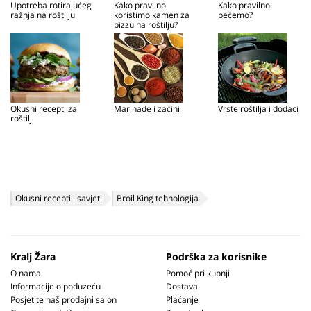
Upotreba rotirajućeg
Kako pravilno
Kako pravilno
ražnja na roštilju
koristimo kamen za
pečemo?
pizzu na roštilju?
Okusni recepti za
Marinade i začini
Vrste roštilja i dodaci
roštilj
Okusni recepti i savjeti
Broil King tehnologija
Kralj Žara
Podrška za korisnike
O nama
Pomoć pri kupnji
Informacije o poduzeću
Dostava
Posjetite naš prodajni salon
Plaćanje