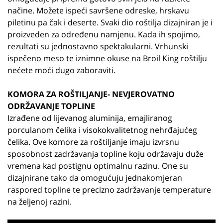
načine. Možete ispeći savršene odreske, hrskavu
piletinu pa čak i deserte. Svaki dio roštilja dizajniran je i
proizveden za određenu namjenu. Kada ih spojimo,
rezultati su jednostavno spektakularni. Vrhunski
ispečeno meso te iznimne okuse na Broil King roštilju
nećete moći dugo zaboraviti.
KOMORA ZA ROŠTILJANJE- NEVJEROVATNO
ODRŽAVANJE TOPLINE
Izrađene od lijevanog aluminija, emajliranog
porculanom čelika i visokokvalitetnog nehrđajućeg
čelika. Ove komore za roštiljanje imaju izvrsnu
sposobnost zadržavanja topline koju održavaju duže
vremena kad postignu optimalnu razinu. One su
dizajnirane tako da omogućuju jednakomjeran
raspored topline te precizno zadržavanje temperature
na željenoj razini.