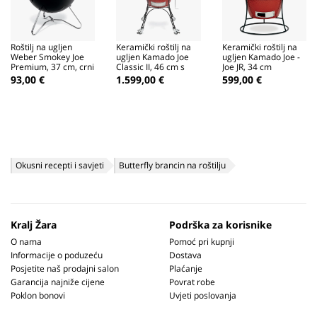
Roštilj na ugljen
Keramički roštilj na
Keramički roštilj na
Weber Smokey Joe
ugljen Kamado Joe
ugljen Kamado Joe -
Premium, 37 cm, crni
Classic II, 46 cm s
Joe JR, 34 cm
kolicima
93,00 €
1.599,00 €
599,00 €
Okusni recepti i savjeti
Butterfly brancin na roštilju
Kralj Žara
Podrška za korisnike
O nama
Pomoć pri kupnji
Informacije o poduzeću
Dostava
Posjetite naš prodajni salon
Plaćanje
Garancija najniže cijene
Povrat robe
Poklon bonovi
Uvjeti poslovanja