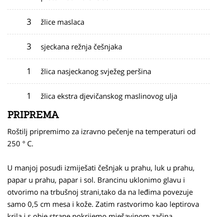
3
žlice maslaca
3
sjeckana režnja češnjaka
1
žlica nasjeckanog svježeg peršina
1
žlica ekstra djevičanskog maslinovog ulja
PRIPREMA
Roštilj pripremimo za izravno pečenje na temperaturi od
250 ° C.
U manjoj posudi izmiješati češnjak u prahu, luk u prahu,
papar u prahu, papar i sol. Brancinu uklonimo glavu i
otvorimo na trbušnoj strani,tako da na leđima povezuje
samo 0,5 cm mesa i kože. Zatim rastvorimo kao leptirova
krila i s obje strane pokrijemo mješavinom začina.