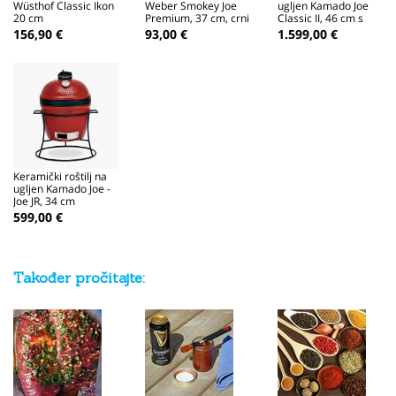
Wüsthof Classic Ikon
Weber Smokey Joe
ugljen Kamado Joe
20 cm
Premium, 37 cm, crni
Classic II, 46 cm s
kolicima
156,90 €
93,00 €
1.599,00 €
Keramički roštilj na
ugljen Kamado Joe -
Joe JR, 34 cm
599,00 €
Također pročitajte: