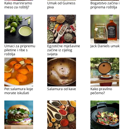
Kako mariniramo
Umak od Guiness
Bogatstvo začina i
meso za roštilj?
piva
priprema roštilja
Umaci za pripremu
Egzotične mješavine
Jack Daniels umak
piletine i ribe s
začine iz cijelog
roštilja
svijeta
Pet salamura koje
Salamura od kave
Kako pravilno
morate iskušati
pečemo?