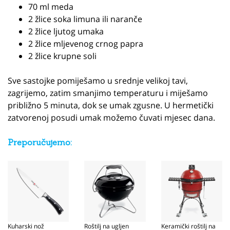
70 ml meda
2 žlice soka limuna ili naranče
2 žlice ljutog umaka
2 žlice mljevenog crnog papra
2 žlice krupne soli
Sve sastojke pomiješamo u srednje velikoj tavi,
zagrijemo, zatim smanjimo temperaturu i miješamo
približno 5 minuta, dok se umak zgusne. U hermetički
zatvorenoj posudi umak možemo čuvati mjesec dana.
Preporučujemo:
Kuharski nož
Roštilj na ugljen
Keramički roštilj na