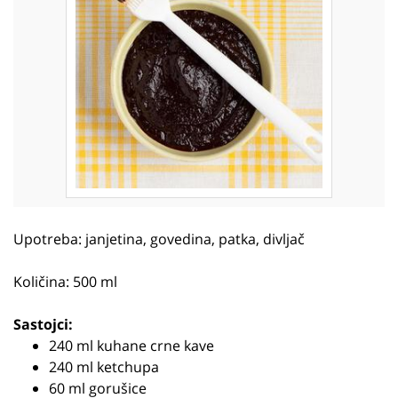
Upotreba: janjetina, govedina, patka, divljač
Količina: 500 ml
Sastojci:
240 ml kuhane crne kave
240 ml ketchupa
60 ml gorušice