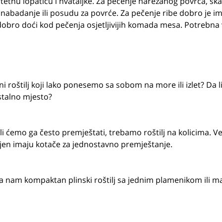
litetnu lopaticu i hvataljke. Za pečenje narezanog povrća, š
nabadanje ili posudu za povrće. Za pečenje ribe dobro je im
e dobro doći kod pečenja osjetljivijih komada mesa. Potrebn
i roštilj koji lako ponesemo sa sobom na more ili izlet? Da l
 stalno mjesto?
ili ćemo ga često premještati, trebamo roštilj na kolicima. V
 ugljen imaju kotače za jednostavno premještanje.
ba nam kompaktan plinski roštilj sa jednim plamenikom ili ma