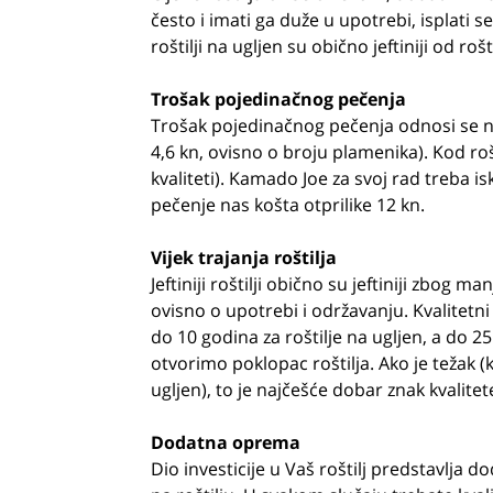
često i imati ga duže u upotrebi, isplati se
roštilji na ugljen su obično jeftiniji od rošt
Trošak pojedinačnog pečenja
Trošak pojedinačnog pečenja odnosi se na c
4,6 kn, ovisno o broju plamenika). Kod roš
kvaliteti). Kamado Joe za svoj rad treba is
pečenje nas košta otprilike 12 kn.
Vijek trajanja roštilja
Jeftiniji roštilji obično su jeftiniji zbog m
ovisno o upotrebi i održavanju. Kvalitetni 
do 10 godina za roštilje na ugljen, a do 25
otvorimo poklopac roštilja. Ako je težak (
ugljen), to je najčešće dobar znak kvalitet
Dodatna oprema
Dio investicije u Vaš roštilj predstavlja