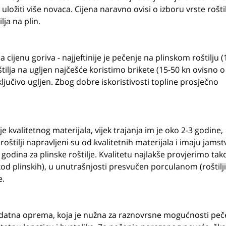
 uložiti više novaca. Cijena naravno ovisi o izboru vrste roštil
ilja na plin.
ijenu goriva - najjeftinije je pečenje na plinskom roštilju (
tilja na ugljen najčešće koristimo brikete (15-50 kn ovisno o
ključivo ugljen. Zbog dobre iskoristivosti topline prosječno
anje kvalitetnog materijala, vijek trajanja im je oko 2-3 godine,
roštilji napravljeni su od kvalitetnih materijala i imaju jamst
 godina za plinske roštilje. Kvalitetu najlakše provjerimo tak
kod plinskih), u unutrašnjosti presvučen porculanom (roštilj
e.
 dodatna oprema, koja je nužna za raznovrsne mogućnosti peč