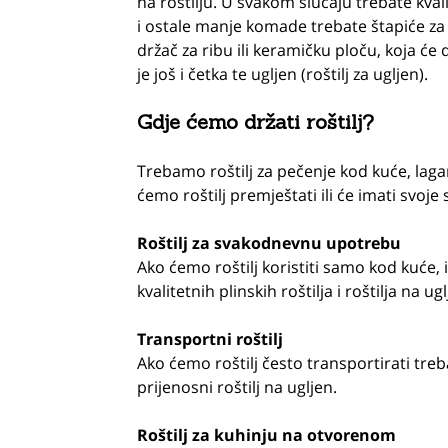
na roštilju. U svakom slučaju trebate kva
i ostale manje komade trebate štapiće za 
držač za ribu ili keramičku ploču, koja ć
je još i četka te ugljen (roštilj za ugljen).
Gdje ćemo držati roštilj?
Trebamo roštilj za pečenje kod kuće, lagan
ćemo roštilj premještati ili će imati svoje
Roštilj za svakodnevnu upotrebu
Ako ćemo roštilj koristiti samo kod kuće, 
kvalitetnih plinskih roštilja i roštilja na
Transportni roštilj
Ako ćemo roštilj često transportirati tre
prijenosni roštilj na ugljen.
Roštilj za kuhinju na otvorenom