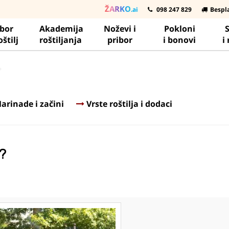
ŽARKO
.ai
098 247 829
Bespl
ibor
Akademija
Noževi i
Pokloni
S
oštilj
roštiljanja
pribor
i bonovi
i
arinade i začini
Vrste roštilja i dodaci
j?