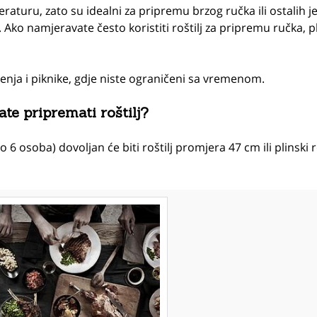
eraturu, zato su idealni za pripremu brzog ručka ili ostalih je
o namjeravate često koristiti roštilj za pripremu ručka, pl
ženja i piknike, gdje niste ograničeni sa vremenom.
ate pripremati roštilj?
o 6 osoba) dovoljan će biti roštilj promjera 47 cm ili plinski r