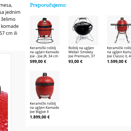
mesa,
Preporučujemo:
j sa jednim
 želimo
te komade
57 cm ili
Keramički roštilj
Roštilj na ugljen
Keramički rošti
na ugljen Kamado
Weber Smokey
na ugljen Kam
Joe - Joe JR, 34 cm
Joe Premium, 37
Joe Classic II, 
cm, crni
cm s kolicima
599,00 €
93,00 €
1.599,00 €
Keramički roštilj
na ugljen Kamado
Joe BigJoe II
Stand-Alone, 61
1.899,00 €
cm