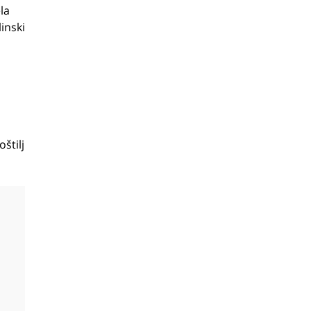
la
inski
oštilj