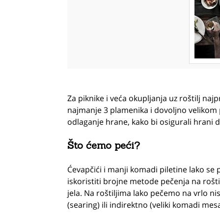
Za piknike i veća okupljanja uz roštilj najpri
najmanje 3 plamenika i dovoljno velikom
odlaganje hrane, kako bi osigurali hrani 
Što ćemo peći?
Ćevapčići i manji komadi piletine lako se 
iskoristiti brojne metode pečenja na rošt
jela. Na roštiljima lako pečemo na vrlo 
(searing) ili indirektno (veliki komadi mesa