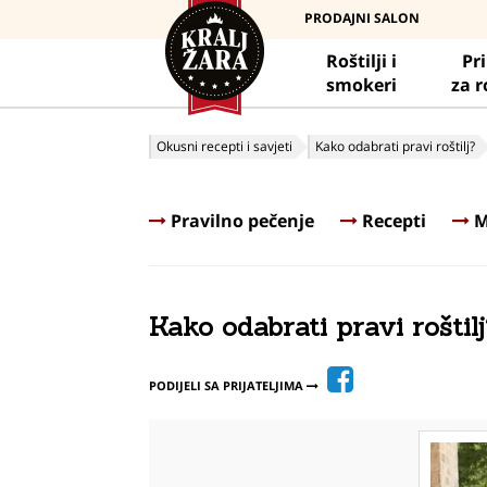
PRODAJNI SALON
Roštilji i
Pr
smokeri
za r
Okusni recepti i savjeti
Kako odabrati pravi roštilj?
Pravilno pečenje
Recepti
M
Kako odabrati pravi roštil
PODIJELI SA PRIJATELJIMA