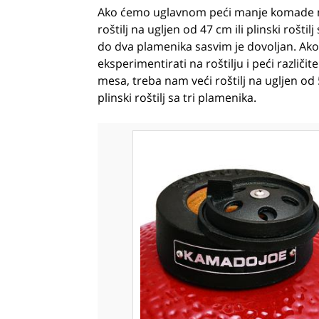
Ako ćemo uglavnom peći manje komade 
roštilj na ugljen od 47 cm ili plinski roštil
do dva plamenika sasvim je dovoljan. Ako
eksperimentirati na roštilju i peći različi
mesa, treba nam veći roštilj na ugljen od 
plinski roštilj sa tri plamenika.