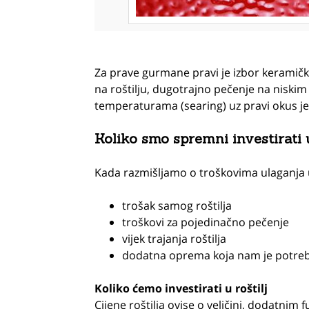
Za prave gurmane pravi je izbor keramič
na roštilju, dugotrajno pečenje na niskim
temperaturama (searing) uz pravi okus jela
Koliko smo spremni investirati u
Kada razmišljamo o troškovima ulaganja u
trošak samog roštilja
troškovi za pojedinačno pečenje
vijek trajanja roštilja
dodatna oprema koja nam je potre
Koliko ćemo investirati u roštilj
Cijene roštilja ovise o veličini, dodatnim f