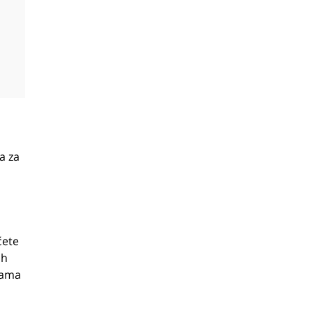
a za
ćete
ih
rama