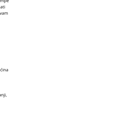
kampe
ati
a vam
i
ećina
nji,