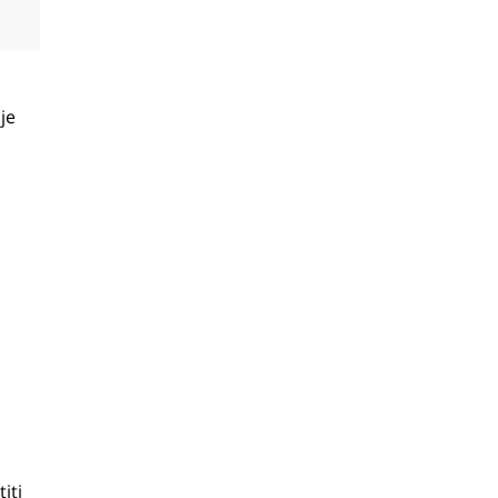
je
iti