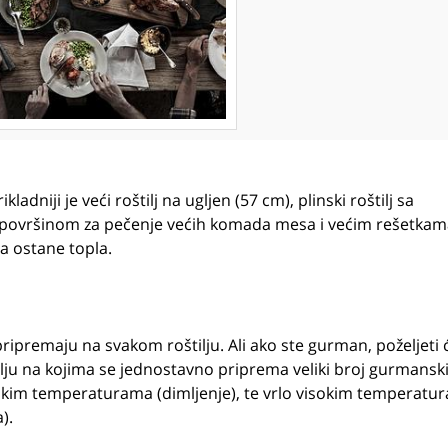
kladniji je veći roštilj na ugljen (57 cm), plinski roštilj sa
 površinom za pečenje većih komada mesa i većim rešetkam
da ostane topla.
pripremaju na svakom roštilju. Ali ako ste gurman, poželjeti 
ilju na kojima se jednostavno priprema veliki broj gurmansk
niskim temperaturama (dimljenje), te vrlo visokim temperatu
).