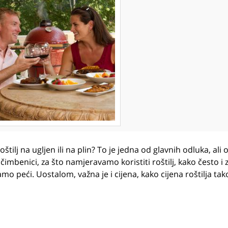
tilj na ugljen ili na plin? To je jedna od glavnih odluka, ali 
čimbenici, za što namjeravamo koristiti roštilj, kako često i 
o peći. Uostalom, važna je i cijena, kako cijena roštilja tako