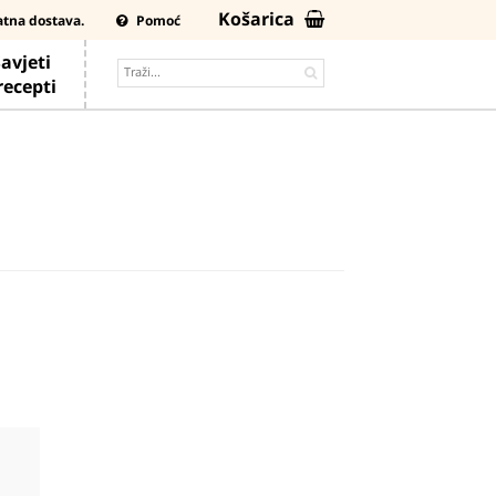
Košarica
atna dostava.
Pomoć
avjeti
 recepti