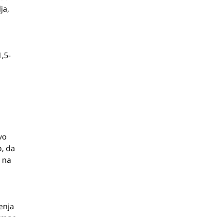
ja,
1,5-
vo
o, da
i na
enja