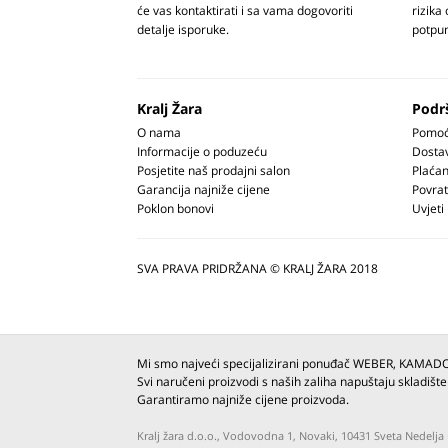
će vas kontaktirati i sa vama dogovoriti
rizika
detalje isporuke.
potpun
Kralj Žara
Podr
O nama
Pomoć 
Informacije o poduzeću
Dosta
Posjetite naš prodajni salon
Plaćan
Garancija najniže cijene
Povrat
Poklon bonovi
Uvjeti
SVA PRAVA PRIDRŽANA © KRALJ ŽARA 2018
Mi smo najveći specijalizirani ponuđač WEBER, KAMAD
Svi naručeni proizvodi s naših zaliha napuštaju skladište
Garantiramo najniže cijene proizvoda.
Kralj žara d.o.o., Vodovodna 1, Novaki, 10431 Sveta Nedel