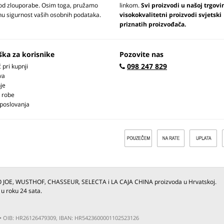
 od zlouporabe. Osim toga, pružamo
linkom.
Svi proizvodi u našoj trgovi
u sigurnost vaših osobnih podataka.
visokokvalitetni proizvodi svjetski
priznatih proizvođača.
ška za korisnike
Pozovite nas
098 247 829
pri kupnji
va
je
 robe
 poslovanja
O JOE, WUSTHOF, CHASSEUR, SELECTA i LA CAJA CHINA proizvoda u Hrvatskoj.
 u roku 24 sata.
ja • OIB: HR26126479309, IBAN: HR5423600001102523126