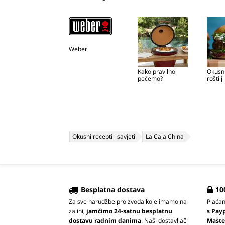
Weber
Kako pravilno
Okusni
pečemo?
roštilj
Okusni recepti i savjeti
La Caja China
Besplatna dostava
10
Za sve narudžbe proizvoda koje imamo na
Plaća
zalihi,
jamčimo 24-satnu besplatnu
s Pay
dostavu radnim danima
. Naši dostavljači
Maste