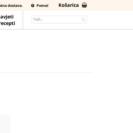
Košarica
atna dostava.
Pomoć
avjeti
 recepti