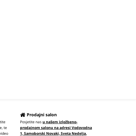
Prodajni salon
tite
Posjetite nas
u našem izložbeno-
e, te
prodajnom salonu na adresi Vodovodna
video
1, Samoborski Novaki, Sveta Nedelja
,