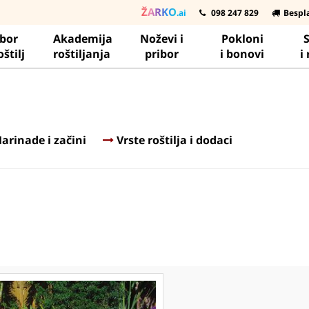
ŽARKO
.ai
098 247 829
Bespl
ibor
Akademija
Noževi i
Pokloni
S
oštilj
roštiljanja
pribor
i bonovi
i
arinade i začini
Vrste roštilja i dodaci