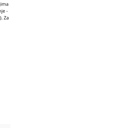
ojima
je -
). Za