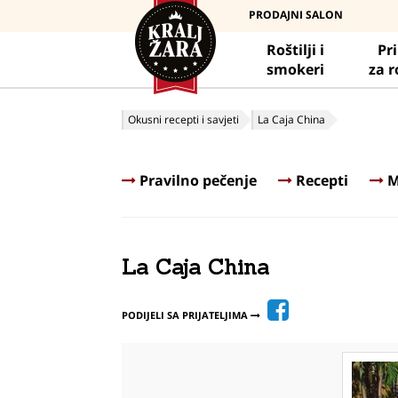
PRODAJNI SALON
Roštilji i
Pr
smokeri
za r
Okusni recepti i savjeti
La Caja China
Pravilno pečenje
Recepti
M
La Caja China
PODIJELI SA PRIJATELJIMA