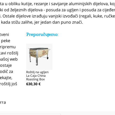
 u obliku kutije, rezanje i savijanje aluminijskih dijelova, k
i od željeznih dijelova - posuda za ugljen i posuda za cijeđen
 Ostale dijelove izrađuju vanjski izvođači (regali, kuke, ručke
kada stižu zalihe, jer jedan dan puno znači.
tveni
Preporučujemo:
e peke
pripremu
vi roštilj
našoj web
postaje
odič za
Roštilj na ugljen
La Caja China
ekajte,
Roasting Box
Medium
oštilj još
630,30 €
rra