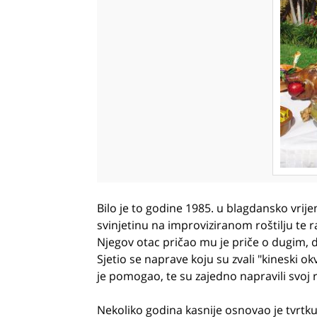
Bilo je to godine 1985. u blagdansko vri
svinjetinu na improviziranom roštilju t
Njegov otac pričao mu je priče o dugim, d
Sjetio se naprave koju su zvali "kineski o
je pomogao, te su zajedno napravili svoj ro
Nekoliko godina kasnije osnovao je tvrtku