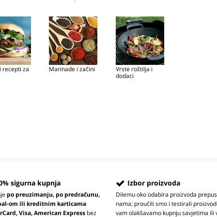
 recepti za
Marinade i začini
Vrste roštilja i
dodaci
0% sigurna kupnja
Izbor proizvoda
nje
po preuzimanju, po predračunu,
Dilemu oko odabira proizvoda prepus
pal-om ili kreditnim karticama
nama; proučili smo i testirali proizvod
rCard, Visa, American Express
bez
vam olakšavamo kupnju savjetima ili 