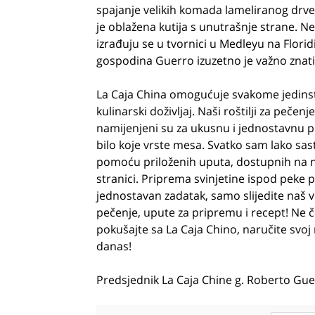
spajanje velikih komada lameliranog drveta
je oblažena kutija s unutrašnje strane. Nek
izrađuju se u tvornici u Medleyu na Floridi.
gospodina Guerro izuzetno je važno znati 
La Caja China omogućuje svakome jedins
kulinarski doživljaj. Naši roštilji za pečenj
namijenjeni su za ukusnu i jednostavnu 
bilo koje vrste mesa. Svatko sam lako sasta
pomoću priloženih uputa, dostupnih na 
stranici. Priprema svinjetine ispod peke 
jednostavan zadatak, samo slijedite naš v
pečenje, upute za pripremu i recept! Ne č
pokušajte sa La Caja Chino, naručite svoj r
danas!
Predsjednik La Caja Chine g. Roberto Gue