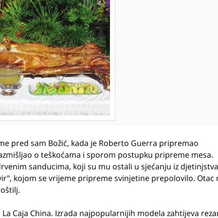
jeme pred sam Božić, kada je Roberto Guerra pripremao
e razmišljao o teškoćama i sporom postupku pripreme mesa.
rvenim sanducima, koji su mu ostali u sjećanju iz djetinjstva
kvir", kojom se vrijeme pripreme svinjetine prepolovilo. Otac
štilj.
 La Caja China. Izrada najpopularnijih modela zahtijeva rezan