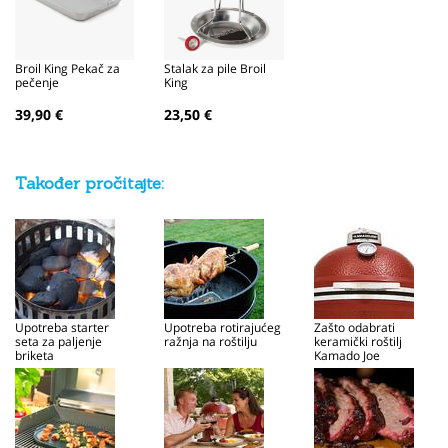
Broil King Pekač za
Stalak za pile Broil
pečenje
King
39,90 €
23,50 €
Također pročitajte:
Upotreba starter
Upotreba rotirajućeg
Zašto odabrati
seta za paljenje
ražnja na roštilju
keramički roštilj
briketa
Kamado Joe