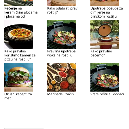
Pečenje na
Kako odabrati pravi
Upotreba posude za
keramičkim pločama
roštilj?
dimljenje na
i pločama od
plinskom roštilju
lijevanog željeza
Kako pravilno
Pravilna upotreba
Kako pravilno
koristimo kamen za
woka na roštilju
pečemo?
pizzu na roštilju?
Okusni recepti za
Marinade i začini
Vrste roštilja i dodaci
roštilj