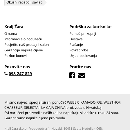
Okusni recepti i savjeti
Pečenje cijelog pileta na roštilju uz pomoć posude za pečenje pileta
Kralj Žara
Podrška za korisnike
O nama
Pomoć pri kupnji
Informacije o poduzeću
Dostava
Posjetite naš prodajni salon
Plaćanje
Garancija najniže cijene
Povrat robe
Poklon bonovi
Uvjeti poslovanja
Pozovite nas
Pratite nas
098 247 829
Mi smo najveći specijalizirani ponuđač WEBER, KAMADO JOE, WUSTHOF,
CHASSEUR, SELECTA i LA CAJA CHINA proizvoda u Hrvatskoj.
Svi naručeni proizvodi s naših zaliha napuštaju skladište u roku 24 sata.
Garantiramo najniže cijene proizvoda.
Kralj žara d.o.o., Vodovodna 1, Novaki, 10431 Sveta Nedelja • OIB: