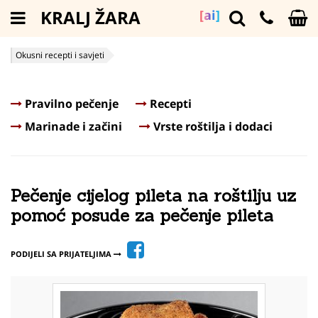
KRALJ ŽARA
[ai]
Okusni recepti i savjeti
Pečenje cijelog pileta na roštilju uz pomoć posude za pečenje pileta
Pravilno pečenje
Recepti
Marinade i začini
Vrste roštilja i dodaci
Pečenje cijelog pileta na roštilju uz
pomoć posude za pečenje pileta
PODIJELI SA PRIJATELJIMA