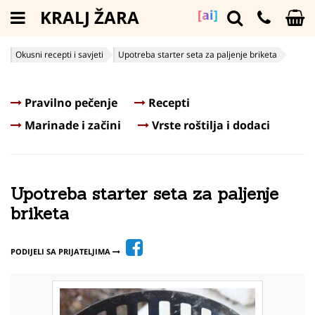
KRALJ ŽARA
[ai]
Okusni recepti i savjeti
Upotreba starter seta za paljenje briketa
Pravilno pečenje
Recepti
Marinade i začini
Vrste roštilja i dodaci
Upotreba starter seta za paljenje
briketa
PODIJELI SA PRIJATELJIMA