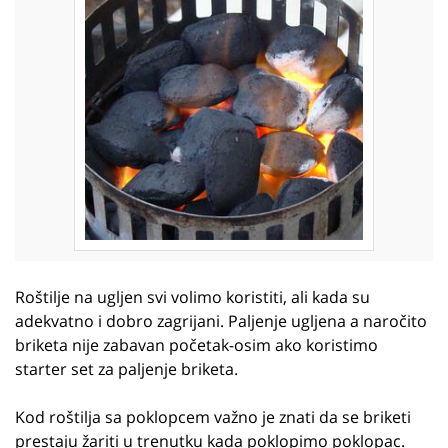
Roštilje na ugljen svi volimo koristiti, ali kada su
adekvatno i dobro zagrijani. Paljenje ugljena a naročito
briketa nije zabavan početak-osim ako koristimo
starter set za paljenje briketa.
Kod roštilja sa poklopcem važno je znati da se briketi
prestaju žariti u trenutku kada poklopimo poklopac.