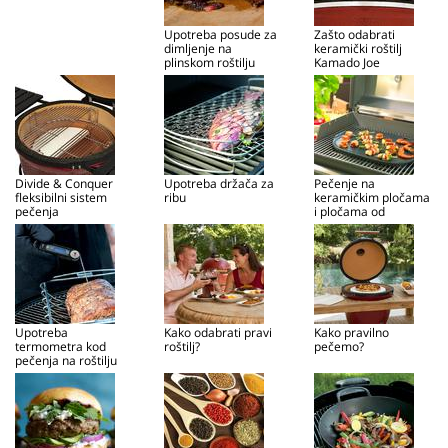
Upotreba posude za
Zašto odabrati
dimljenje na
keramički roštilj
plinskom roštilju
Kamado Joe
Divide & Conquer
Upotreba držača za
Pečenje na
fleksibilni sistem
ribu
keramičkim pločama
pečenja
i pločama od
lijevanog željeza
Upotreba
Kako odabrati pravi
Kako pravilno
termometra kod
roštilj?
pečemo?
pečenja na roštilju