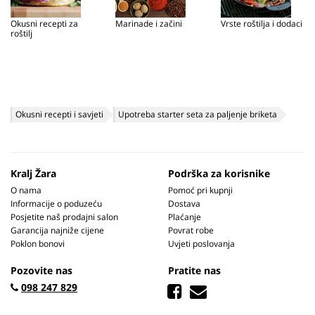
Okusni recepti za
Marinade i začini
Vrste roštilja i dodaci
roštilj
Okusni recepti i savjeti
Upotreba starter seta za paljenje briketa
Kralj Žara
Podrška za korisnike
O nama
Pomoć pri kupnji
Informacije o poduzeću
Dostava
Posjetite naš prodajni salon
Plaćanje
Garancija najniže cijene
Povrat robe
Poklon bonovi
Uvjeti poslovanja
Pozovite nas
Pratite nas
098 247 829