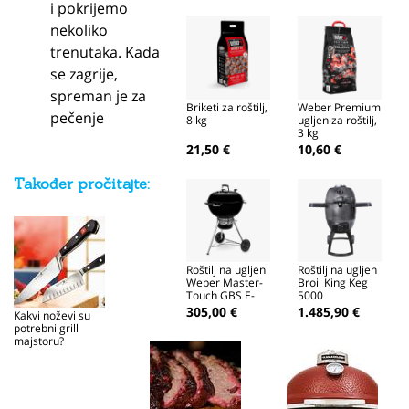
i pokrijemo
nekoliko
trenutaka. Kada
se zagrije,
spreman je za
Briketi za roštilj,
Weber Premium
pečenje
8 kg
ugljen za roštilj,
3 kg
21,50 €
10,60 €
Također pročitajte:
Roštilj na ugljen
Roštilj na ugljen
Weber Master-
Broil King Keg
Touch GBS E-
5000
5750, 57 cm,
305,00 €
1.485,90 €
Kakvi noževi su
crni
potrebni grill
majstoru?