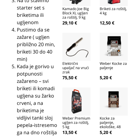
Na to stavimo
starter set s
Kamado Joe Big
Briketi za roštilj,
Block XL ugljen
4 kg
briketima ili
za roštilj, 9 kg
ugljenom
29,10 €
12,50 €
Pustimo da se
zažare ( ugljen
približno 20 min,
briketi 30 do 40
min)
Električni
Weber Kocke za
Kada je gorivo u
upaljač na vrući
paljenje
zrak
potpunosti
LooftLighter
75,50 €
5,20 €
zažareno – svi
briketi ili komadi
ugljena su žarko
crveni, a na
briketima je
vidljivi tanki sloj
Weber Premium
Kocke za
ugljen za roštilj,
paljenje,
pepela-istresemo
5 kg
ekološke, 48
kom.
ga na dno roštilja
13,50 €
5,20 €