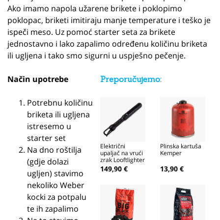
Ako imamo napola užarene brikete i poklopimo
poklopac, briketi imitiraju manje temperature i teško je
ispeči meso. Uz pomoć starter seta za brikete
jednostavno i lako zapalimo određenu količinu briketa
ili ugljena i tako smo sigurni u uspješno pečenje.
Način upotrebe
Preporučujemo:
Potrebnu količinu
briketa ili ugljena
istresemo u
starter set
Električni
Plinska kartuša
Na dno roštilja
upaljač na vrući
Kemper
zrak Looftlighter
(gdje dolazi
II
149,90 €
13,90 €
ugljen) stavimo
nekoliko Weber
kocki za potpalu
te ih zapalimo