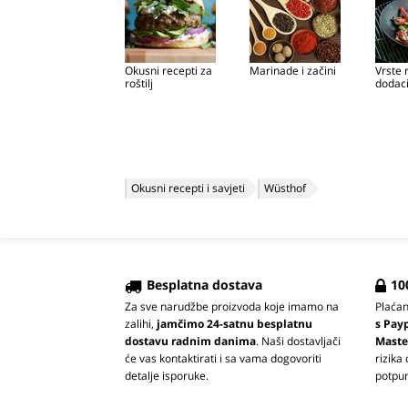
Okusni recepti za
Marinade i začini
Vrste r
roštilj
dodac
Okusni recepti i savjeti
Wüsthof
Besplatna dostava
10
Za sve narudžbe proizvoda koje imamo na
Plaća
zalihi,
jamčimo 24-satnu besplatnu
s Pay
dostavu radnim danima
. Naši dostavljači
Maste
će vas kontaktirati i sa vama dogovoriti
rizika
detalje isporuke.
potpun