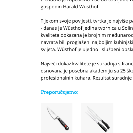
gospodin Harald Wüsthof .
Tijekom svoje povijesti, tvrtka je najviše 
- danas je Wüsthof jedina tvornica u Solin
kvaliteta dokazana je brojnim međunarodn
navrata bili proglašeni najboljim kuhinj
svijeta. Wüsthof je ujedno i službeni ops
Najveći dokaz kvalitete je suradnja s f
osnovana je posebna akademiju sa 25 škol
profesionalnih kuhara. Rezultat suradnje je
Preporučujemo: