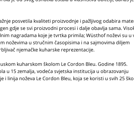
pažnje posvetila kvaliteti proizvodnje i pažljivog odabira mater
gen gdje se svi proizvodni procesi i dalje obavlja sama. Viso
im nagradama koje je tvrtka primila; Wüsthof noževi su u 
skim noževima u stručnim časopisima i na sajmovima diljem
krbljivač njemačke kuharske reprezentacije.
rancuskom kuharskom školom Le Cordon Bleu. Godine 1895.
a u 15 zemalja, vodeća svjetska institucija u obrazovanju
 i linija noževa Le Cordon Bleu, koja se koristi u svih 25 ško