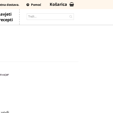
Košarica
atna dostava.
Pomoć
avjeti
 recepti
 vodi