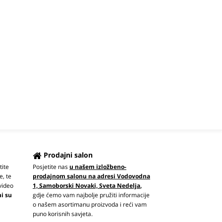
Prodajni salon
tite
Posjetite nas
u našem izložbeno-
e, te
prodajnom salonu na adresi Vodovodna
video
1, Samoborski Novaki, Sveta Nedelja
,
ni su
gdje ćemo vam najbolje pružiti informacije
o našem asortimanu proizvoda i reći vam
puno korisnih savjeta.