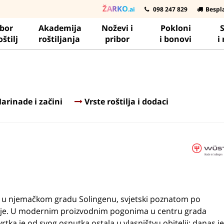
ŽARKO
.ai
098 247 829
Bespl
ibor
Akademija
Noževi i
Pokloni
S
oštilj
roštiljanja
pribor
i bonovi
i
arinade i začini
Vrste roštilja i dodaci
e u njemačkom gradu Solingenu, svjetski poznatom po
ezanje. U modernim proizvodnim pogonima u centru grada
rtka je od svog osnutka ostala u vlasništvu obitelji; danas je