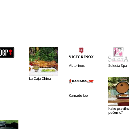
r
Victorinox
Selecta Spa
La Caja China
Kamado Joe
Kako praviln
pečemo?