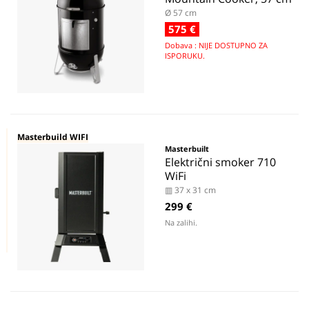
Ø 57 cm
575 €
Dobava : NIJE DOSTUPNO ZA
ISPORUKU.
Masterbuild WIFI
Masterbuilt
Električni smoker 710
WiFi
▥ 37 x 31 cm
299 €
Na zalihi.