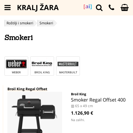
KRALJ ŽARA
[ai]
Roštilji i smokeri
Smokeri
Smokeri
WEBER
BROIL KING
MASTERBUILT
Broil King Regal Offset
Broil King
Smoker Regal Offset 400
▥ 65 x 49 cm
1.126,90 €
Na zalihi.