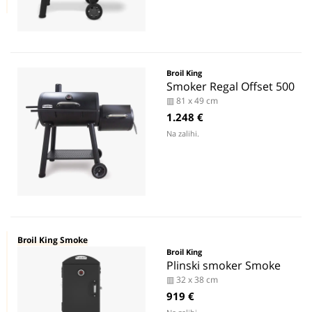
Broil King
Smoker Regal Offset 500
▥ 81 x 49 cm
1.248 €
Na zalihi.
Broil King Smoke
Broil King
Plinski smoker Smoke
▥ 32 x 38 cm
919 €