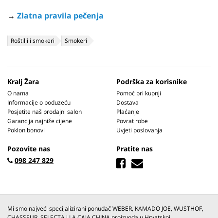
→
Zlatna pravila pečenja
Roštilji i smokeri
Smokeri
Kralj Žara
Podrška za korisnike
O nama
Pomoć pri kupnji
Informacije o poduzeću
Dostava
Posjetite naš prodajni salon
Plaćanje
Garancija najniže cijene
Povrat robe
Poklon bonovi
Uvjeti poslovanja
Pozovite nas
Pratite nas
098 247 829
Mi smo najveći specijalizirani ponuđač WEBER, KAMADO JOE, WUSTHOF,
CHASSEUR, SELECTA i LA CAJA CHINA proizvoda u Hrvatskoj.