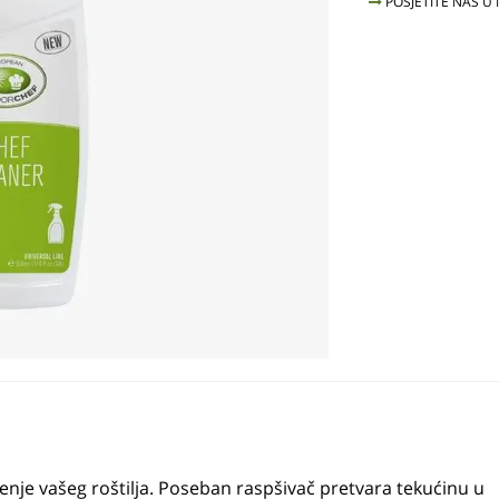
POSJETITE NAS U
enje vašeg roštilja. Poseban raspšivač pretvara tekućinu u