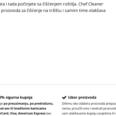
a i tada počinjete sa čišćenjem roštilja. Chef Cleaner
g proizvoda za čišćenje na tržištu i samim time olakšava
0% sigurna kupnja
Izbor proizvoda
nje
po preuzimanju, po predračunu,
Dilemu oko odabira proizvoda prepus
pal-om ili kreditnim karticama
nama; proučili smo i testirali proizvod
rCard, Visa, American Express
bez
vam olakšavamo kupnju savjetima ili 