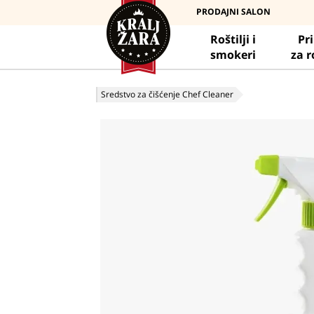
PRODAJNI SALON
Roštilji i
Pr
smokeri
za r
Sredstvo za čišćenje Chef Cleaner