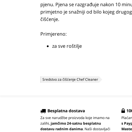
pjenu. Pjena se razgrađuje nakon 10 minut
primjetno je snažniji od bilo kojeg drugo
čišćenje.
Primjereno:
za sve roštilje
Sredstvo za čišćenje Chef Cleaner
Besplatna dostava
10
Za sve narudžbe proizvoda koje imamo na
Plaća
zalihi,
jamčimo 24-satnu besplatnu
s Pay
dostavu radnim danima
. Naši dostavljači
Maste