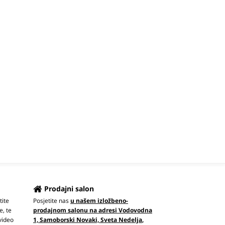
Prodajni salon
tite
Posjetite nas
u našem izložbeno-
e, te
prodajnom salonu na adresi Vodovodna
video
1, Samoborski Novaki, Sveta Nedelja
,