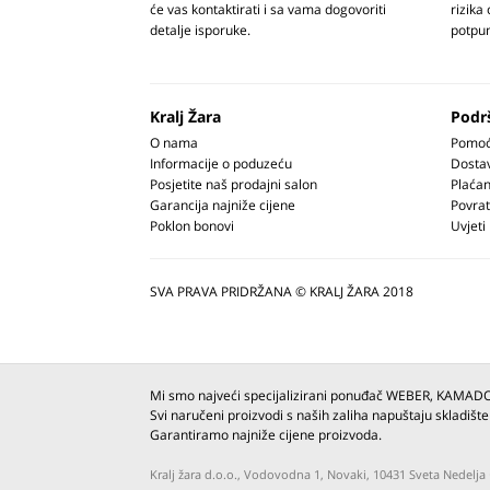
će vas kontaktirati i sa vama dogovoriti
rizika
detalje isporuke.
potpun
Kralj Žara
Podr
O nama
Pomoć 
Informacije o poduzeću
Dosta
Posjetite naš prodajni salon
Plaćan
Garancija najniže cijene
Povrat
Poklon bonovi
Uvjeti
SVA PRAVA PRIDRŽANA © KRALJ ŽARA 2018
Mi smo najveći specijalizirani ponuđač WEBER, KAMAD
Svi naručeni proizvodi s naših zaliha napuštaju skladište
Garantiramo najniže cijene proizvoda.
Kralj žara d.o.o., Vodovodna 1, Novaki, 10431 Sveta Nedel