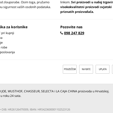
 od zlouporabe. Osim toga, pružamo
linkom.
Svi proizvodi u našoj trgovi
u sigurnost vaših osobnih podataka.
visokokvalitetni proizvodi svjetski
priznatih proizvođača.
ška za korisnike
Pozovite nas
098 247 829
pri kupnji
va
je
 robe
 poslovanja
O JOE, WUSTHOF, CHASSEUR, SELECTA i LA CAJA CHINA proizvoda u Hrvatskoj.
 u roku 24 sata.
ja • OIB: HR26126479309, IBAN: HR5423600001102523126