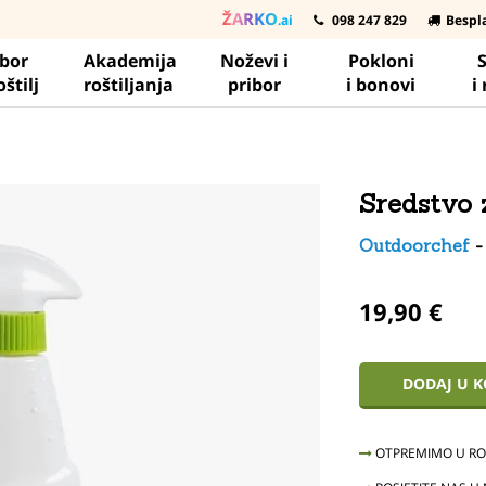
ŽARKO
.ai
098 247 829
Bespl
ibor
Akademija
Noževi i
Pokloni
S
oštilj
roštiljanja
pribor
i bonovi
i
Sredstvo 
Outdoorchef
19,90 €
DODAJ U 
OTPREMIMO U ROK