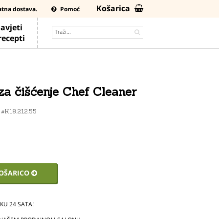
Košarica
atna dostava.
Pomoć
avjeti
 recepti
za čišćenje Chef Cleaner
-
#K18.212.55
KOŠARICO
U 24 SATA!