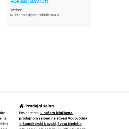
KORISNI SAVJETI
Weber
Predstavljanje robnih marki
Prodajni salon
tite
Posjetite nas
u našem izložbeno-
e, te
prodajnom salonu na adresi Vodovodna
video
1, Samoborski Novaki, Sveta Nedelja
,