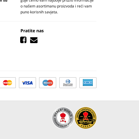
ni su
gdje ćemo vam najbolje pružiti informacije
o našem asortimanu proizvoda i reći vam
puno korisnih savjeta.
Pratite nas