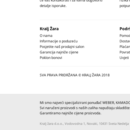
će vas kontaktirati i sa vama dogovoriti
rizika
detalje isporuke.
potpun
Kralj Žara
Podr
O nama
Pomoć 
Informacije o poduzeću
Dosta
Posjetite naš prodajni salon
Plaćan
Garancija najniže cijene
Povrat
Poklon bonovi
Uvjeti
SVA PRAVA PRIDRŽANA © KRALJ ŽARA 2018
Mi smo najveći specijalizirani ponuđač WEBER, KAMAD
Svi naručeni proizvodi s naših zaliha napuštaju skladište
Garantiramo najniže cijene proizvoda.
Kralj žara d.o.o., Vodovodna 1, Novaki, 10431 Sveta Nedel