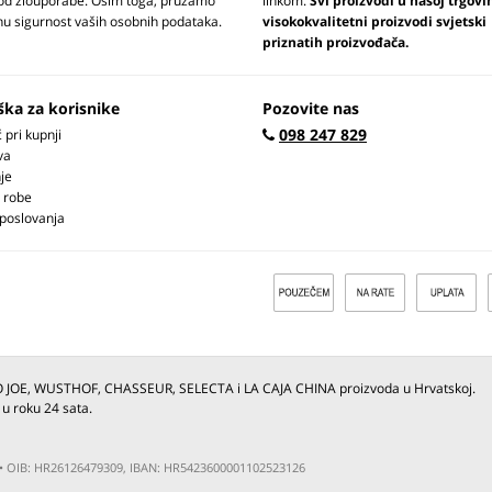
 od zlouporabe. Osim toga, pružamo
linkom.
Svi proizvodi u našoj trgovi
u sigurnost vaših osobnih podataka.
visokokvalitetni proizvodi svjetski
priznatih proizvođača.
ška za korisnike
Pozovite nas
098 247 829
pri kupnji
va
je
 robe
 poslovanja
O JOE, WUSTHOF, CHASSEUR, SELECTA i LA CAJA CHINA proizvoda u Hrvatskoj.
 u roku 24 sata.
ja • OIB: HR26126479309, IBAN: HR5423600001102523126