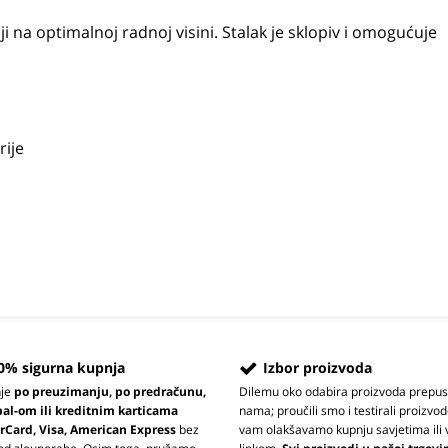
toji na optimalnoj radnoj visini. Stalak je sklopiv i omogućuje
rije
0% sigurna kupnja
Izbor proizvoda
nje
po preuzimanju, po predračunu,
Dilemu oko odabira proizvoda prepus
pal-om ili kreditnim karticama
nama; proučili smo i testirali proizvod
rCard, Visa, American Express
bez
vam olakšavamo kupnju savjetima ili 