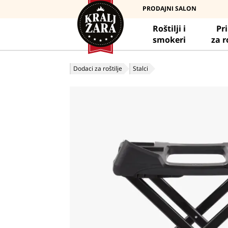
PRODAJNI SALON
Roštilji i
Pr
smokeri
za r
Dodaci za roštilje
Stalci