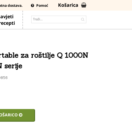
Košarica
atna dostava.
Pomoć
avjeti
 recepti
rtable za roštilje Q 1000N
 serije
0856
KOŠARICO