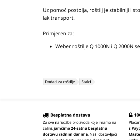
Uz pomoć postolja, roštilj je stabilniji i s
lak transport.
Primjeren za:
Weber roštilje Q 1000N i Q 2000N se
Dodaci za roštilje
Stalci
Besplatna dostava
10
Za sve narudžbe proizvoda koje imamo na
Plaća
zalihi,
jamčimo 24-satnu besplatnu
s Pay
dostavu radnim danima
. Naši dostavljači
Maste