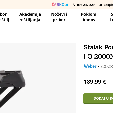
ŽARKO
.ai
098 247 829
Bespl
ibor
Akademija
Noževi i
Pokloni
S
oštilj
roštiljanja
pribor
i bonovi
i
Stalak Po
i Q 2000N
Weber
-
#K340
189,99 €
DODAJ U 