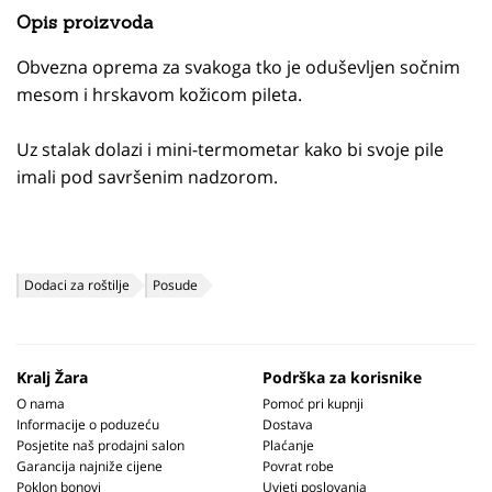
Opis proizvoda
Obvezna oprema za svakoga tko je oduševljen sočnim
mesom i hrskavom kožicom pileta.
Uz stalak dolazi i mini-termometar kako bi svoje pile
imali pod savršenim nadzorom.
Dodaci za roštilje
Posude
Kralj Žara
Podrška za korisnike
O nama
Pomoć pri kupnji
Informacije o poduzeću
Dostava
Posjetite naš prodajni salon
Plaćanje
Garancija najniže cijene
Povrat robe
Poklon bonovi
Uvjeti poslovanja