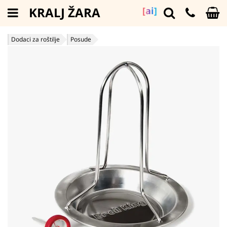
KRALJ ŽARA
[ai]
Dodaci za roštilje
Posude