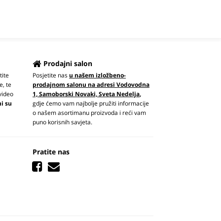
Prodajni salon
tite
Posjetite nas
u našem izložbeno-
e, te
prodajnom salonu na adresi Vodovodna
video
1, Samoborski Novaki, Sveta Nedelja
,
ni su
gdje ćemo vam najbolje pružiti informacije
o našem asortimanu proizvoda i reći vam
puno korisnih savjeta.
Pratite nas