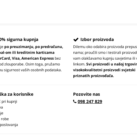
0% sigurna kupnja
Izbor proizvoda
nje
po preuzimanju, po predračunu,
Dilemu oko odabira proizvoda prepus
pal-om ili kreditnim karticama
nama; proučili smo i testirali proizvod
rCard, Visa, American Express
bez
vam olakšavamo kupnju savjetima ili 
 od zlouporabe. Osim toga, pružamo
linkom.
Svi proizvodi u našoj trgovi
u sigurnost vaših osobnih podataka.
visokokvalitetni proizvodi svjetski
priznatih proizvođača.
ška za korisnike
Pozovite nas
098 247 829
pri kupnji
va
je
 robe
 poslovanja