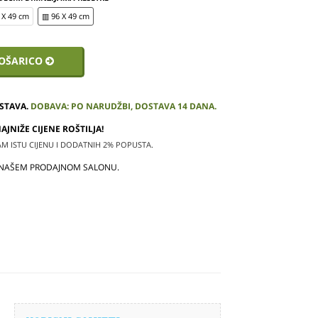
 X 49 cm
▥ 96 X 49 cm
KOŠARICO
STAVA.
DOBAVA: PO NARUDŽBI, DOSTAVA 14 DANA.
JNIŽE CIJENE ROŠTILJA!
 ISTU CIJENU I DODATNIH 2% POPUSTA.
 NAŠEM PRODAJNOM SALONU.