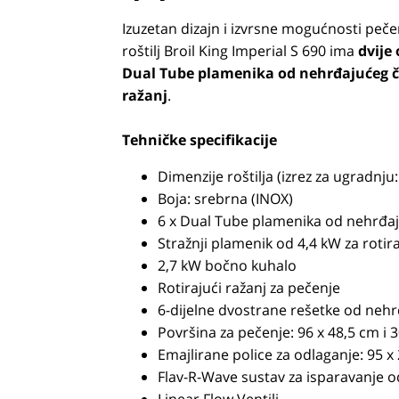
Izuzetan dizajn i izvrsne mogućnosti pe
roštilj Broil King Imperial S 690 ima
dvije
Dual Tube plamenika od nehrđajućeg če
ražanj
.
Tehničke specifikacije
Dimenzije roštilja (izrez za ugradnju
Boja: srebrna (INOX)
6 x Dual Tube plamenika od nehrđaj
Stražnji plamenik od 4,4 kW za rotira
2,7 kW bočno kuhalo
Rotirajući ražanj za pečenje
6-dijelne dvostrane rešetke od nehr
Površina za pečenje: 96 x 48,5 cm i 
Emajlirane police za odlaganje: 95 x
Flav-R-Wave sustav za isparavanje o