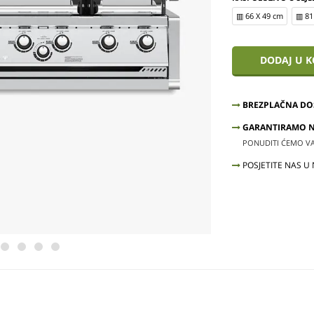
▥ 66 X 49 cm
▥ 81
DODAJ U 
BREZPLAČNA DO
GARANTIRAMO NA
PONUDITI ĆEMO VAM
POSJETITE NAS U