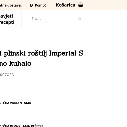
Košarica
atna dostava.
Pomoć
avjeti
 recepti
plinski roštilj Imperial S
no kuhalo
K997083
EDEĆIM VARIANTAMA
DEĆIM DIMNZIJAMA REŠETKE