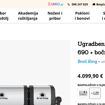
ŽARKO
.ai
098 247 829
Bespl
ibor
Akademija
Noževi i
Pokloni
S
oštilj
roštiljanja
pribor
i bonovi
i
Ugradbeni 
690 + boč
Broil King
-
#
4.099,90 €
RASPOLOŽIVO U SLJ
RASPOLOŽIVO U SLJE