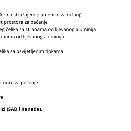
ođer na stražnjem plameniku za ražanj)
st prostora za pečenje
g čelika sa stranama od lijevanog aluminija
ranama od lijevanog aluminija
lika sa osvijetljenim tipkama
omoru za pečenje
ve
ci (SAD i Kanada).