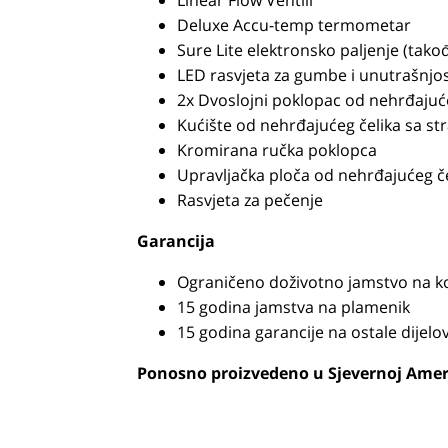
Linear Flow Ventili
Deluxe Accu-temp termometar
Sure Lite elektronsko paljenje (tak
LED rasvjeta za gumbe i unutrašnjo
2x Dvoslojni poklopac od nehrđajuće
Kućište od nehrđajućeg čelika sa st
Kromirana ručka poklopca
Upravljačka ploča od nehrđajućeg če
Rasvjeta za pečenje
Garancija
Ograničeno doživotno jamstvo na k
15 godina jamstva na plamenik
15 godina garancije na ostale dijelo
Ponosno proizvedeno u Sjevernoj Ameri