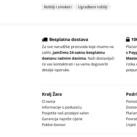
Roštilji i smokeri
Ugradbeni roštilji
Besplatna dostava
10
Za sve narudžbe proizvoda koje imamo na
Plaća
zalihi,
jamčimo 24-satnu besplatnu
s Pay
dostavu radnim danima
. Naši dostavljači
Maste
će vas kontaktirati i sa vama dogovoriti
rizika
detalje isporuke.
potpun
Kralj Žara
Podr
O nama
Pomoć 
Informacije o poduzeću
Dosta
Posjetite naš prodajni salon
Plaćan
Garancija najniže cijene
Povrat
Poklon bonovi
Uvjeti