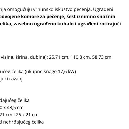
čenja omogućuju vrhunsko iskustvo pečenja. Ugrađeni
 odvojene komore za pečenje, šest iznimno snažnih
lika, zasebno ugrađeno kuhalo i ugrađeni rotirajući
: visina, širina, dubina): 25,71 cm, 110,8 cm, 58,73 cm
ućeg čelika (ukupne snage 17,6 kW)
jući ražanj
đajućeg čelika
30 x 48,5 cm
 21 cm i 26 x 21 cm
d nehrđajućeg čelika