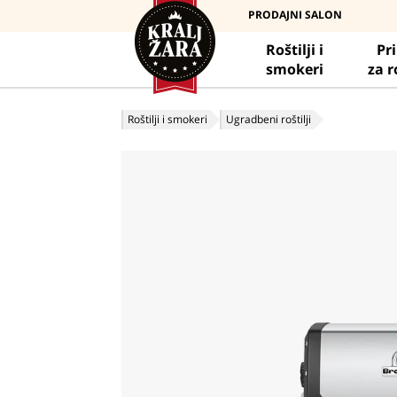
PRODAJNI SALON
Roštilji i
Pr
smokeri
za r
Roštilji i smokeri
Ugradbeni roštilji