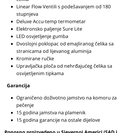
Linear Flow Ventili s podešavanjem od 180
stupnjeva
Deluxe Accu-temp termometar
Elektronsko paljenje Sure Lite
LED osvjetljenje gumba
Dvoslojni poklopac od emajliranog čelika sa
stranicama od lijevanog aluminija
Kromirane ručke
Upravljačka ploča od nehrđajućeg čelika sa
osvijetljenim tipkama
Garancija
Ograničeno doživotno jamstvo na komoru za
pečenje
15 godina jamstva na plamenik
15 godina garancije na ostale dijelove
Ponosno proizvedeno u Sjevernoj Americi (SAD i