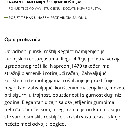
GARANTIRAMO NAJNIŽE CIJENE ROŠTILJA!
PONUDITI ĆEMO VAM ISTU CIJENU I DODATNIH 2% POPUSTA.
POSJETITE NAS U NAŠEM PRODAJNOM SALONU.
Opis proizvoda
Ugradbeni plinski roštilj Regal™ namijenjen je
kuhinjskim entuzijastima. Regal 420 je početna verzija
ugradbenog roštilja. Napredniji 470 također ima
stražnji plamenik i rotirajući ražanj. Zahvaljujući
korištenim tehnologijama, roštiljanje je praktičnije
nego ikad. Zahvaljujući korištenim materijalima, možete
biti sigurni u trajnost, pouzdanost i sigurnost dugi niz
godina. Elegantan dizajn sa osvijetljenim gumbima i
nehrđajućim čelikom, integriran u ljetnu kuhinju koju
ste sami osmislili, roštilj će ukrasiti vašu terasu s koje
nećete moći odvojiti pogled.