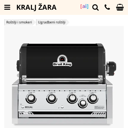
KRALJ ŽARA
[ai]
Roštilji i smokeri
Ugradbeni roštilji