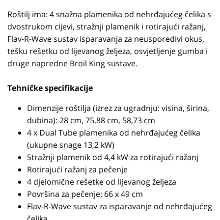
Roštilj ima: 4 snažna plamenika od nehrđajućeg čelika s
dvostrukom cijevi, stražnji plamenik i rotirajući ražanj,
Flav-R-Wave sustav isparavanja za neusporedivi okus,
tešku rešetku od lijevanog željeza, osvjetljenje gumba i
druge napredne Broil King sustave.
Tehničke specifikacije
Dimenzije roštilja (izrez za ugradnju: visina, širina,
dubina): 28 cm, 75,88 cm, 58,73 cm
4 x Dual Tube plamenika od nehrđajućeg čelika
(ukupne snage 13,2 kW)
Stražnji plamenik od 4,4 kW za rotirajući ražanj
Rotirajući ražanj za pečenje
4 djelomične rešetke od lijevanog željeza
Površina za pečenje: 66 x 49 cm
Flav-R-Wave sustav za isparavanje od nehrđajućeg
čelika