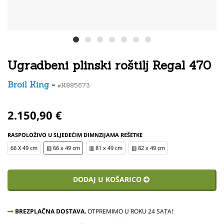
Ugradbeni plinski roštilj Regal 470
Broil King
-
#K885673
2.150,90 €
RASPOLOŽIVO U SLJEDEĆIM DIMNZIJAMA REŠETKE
66 X 49 cm
▥ 66 x 49 cm
▥ 81 x 49 cm
▥ 82 x 49 cm
DODAJ U KOŠARICO
BREZPLAČNA DOSTAVA.
OTPREMIMO U ROKU 24 SATA!