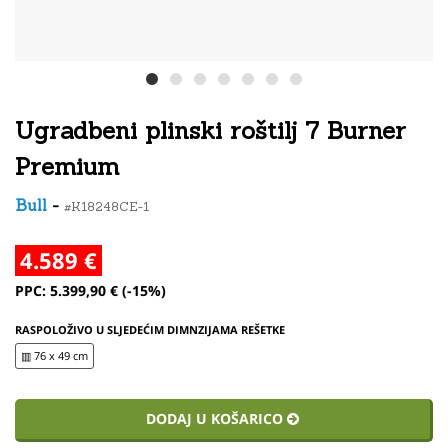
Ugradbeni plinski roštilj 7 Burner
Premium
Bull
-
#K18248CE-1
4.589 €
PPC: 5.399,90 € (-15%)
RASPOLOŽIVO U SLJEDEĆIM DIMNZIJAMA REŠETKE
▥ 76 x 49 cm
DODAJ U KOŠARICO