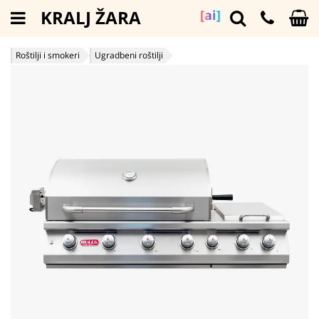
KRALJ ŽARA
[ai]
Roštilji i smokeri
Ugradbeni roštilji