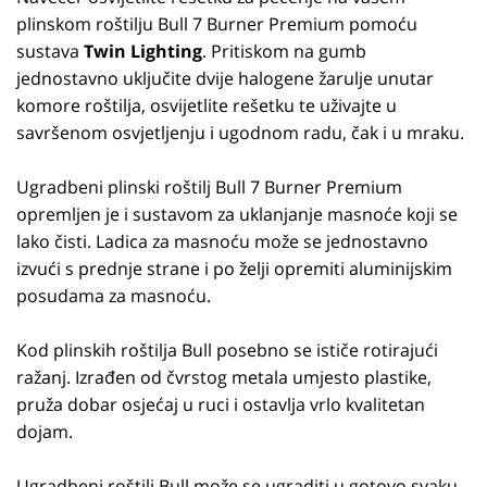
plinskom roštilju Bull 7 Burner Premium pomoću
sustava
Twin Lighting
. Pritiskom na gumb
jednostavno uključite dvije halogene žarulje unutar
komore roštilja, osvijetlite rešetku te uživajte u
savršenom osvjetljenju i ugodnom radu, čak i u mraku.
Ugradbeni plinski roštilj Bull 7 Burner Premium
opremljen je i sustavom za uklanjanje masnoće koji se
lako čisti. Ladica za masnoću može se jednostavno
izvući s prednje strane i po želji opremiti aluminijskim
posudama za masnoću.
Kod plinskih roštilja Bull posebno se ističe rotirajući
ražanj. Izrađen od čvrstog metala umjesto plastike,
pruža dobar osjećaj u ruci i ostavlja vrlo kvalitetan
dojam.
Ugradbeni roštilj Bull može se ugraditi u gotovo svaku