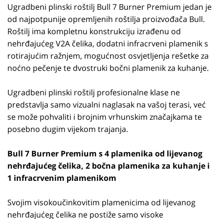
Ugradbeni plinski roštilj Bull 7 Burner Premium jedan je
od najpotpunije opremljenih roštilja proizvođača Bull.
Roštilj ima kompletnu konstrukciju izrađenu od
nehrđajućeg V2A čelika, dodatni infracrveni plamenik s
rotirajućim ražnjem, mogućnost osvjetljenja rešetke za
noćno pečenje te dvostruki bočni plamenik za kuhanje.
Ugradbeni plinski roštilj profesionalne klase ne
predstavlja samo vizualni naglasak na vašoj terasi, već
se može pohvaliti i brojnim vrhunskim značajkama te
posebno dugim vijekom trajanja.
Bull 7 Burner Premium s 4 plamenika od lijevanog
nehrđajućeg čelika, 2 bočna plamenika za kuhanje i
1 infracrvenim plamenikom
Svojim visokoučinkovitim plamenicima od lijevanog
nehrđajućeg čelika ne postiže samo visoke