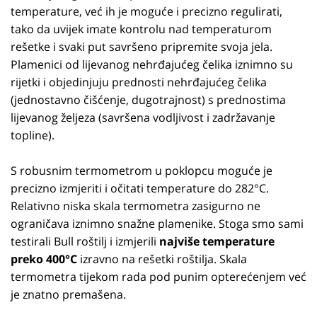
temperature, već ih je moguće i precizno regulirati,
tako da uvijek imate kontrolu nad temperaturom
rešetke i svaki put savršeno pripremite svoja jela.
Plamenici od lijevanog nehrđajućeg čelika iznimno su
rijetki i objedinjuju prednosti nehrđajućeg čelika
(jednostavno čišćenje, dugotrajnost) s prednostima
lijevanog željeza (savršena vodljivost i zadržavanje
topline).
S robusnim termometrom u poklopcu moguće je
precizno izmjeriti i očitati temperature do 282°C.
Relativno niska skala termometra zasigurno ne
ograničava iznimno snažne plamenike. Stoga smo sami
testirali Bull roštilj i izmjerili
najviše temperature
preko 400°C
izravno na rešetki roštilja. Skala
termometra tijekom rada pod punim opterećenjem već
je znatno premašena.