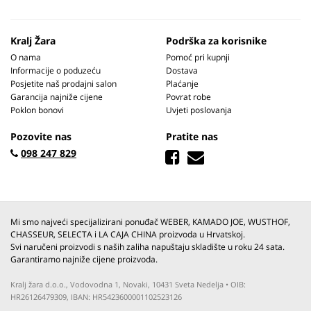
Kralj Žara
Podrška za korisnike
O nama
Pomoć pri kupnji
Informacije o poduzeću
Dostava
Posjetite naš prodajni salon
Plaćanje
Garancija najniže cijene
Povrat robe
Poklon bonovi
Uvjeti poslovanja
Pozovite nas
Pratite nas
098 247 829
Mi smo najveći specijalizirani ponuđač WEBER, KAMADO JOE, WUSTHOF,
CHASSEUR, SELECTA i LA CAJA CHINA proizvoda u Hrvatskoj.
Svi naručeni proizvodi s naših zaliha napuštaju skladište u roku 24 sata.
Garantiramo najniže cijene proizvoda.
Kralj žara d.o.o., Vodovodna 1, Novaki, 10431 Sveta Nedelja • OIB:
HR26126479309, IBAN: HR5423600001102523126