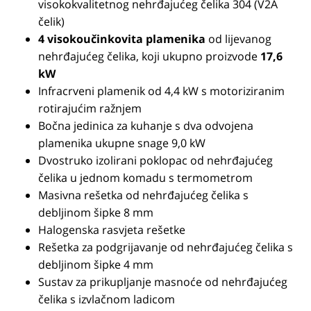
visokokvalitetnog nehrđajućeg čelika 304 (V2A
čelik)
4 visokoučinkovita plamenika
od lijevanog
nehrđajućeg čelika, koji ukupno proizvode
17,6
kW
Infracrveni plamenik od 4,4 kW s motoriziranim
rotirajućim ražnjem
Bočna jedinica za kuhanje s dva odvojena
plamenika ukupne snage 9,0 kW
Dvostruko izolirani poklopac od nehrđajućeg
čelika u jednom komadu s termometrom
Masivna rešetka od nehrđajućeg čelika s
debljinom šipke 8 mm
Halogenska rasvjeta rešetke
Rešetka za podgrijavanje od nehrđajućeg čelika s
debljinom šipke 4 mm
Sustav za prikupljanje masnoće od nehrđajućeg
čelika s izvlačnom ladicom