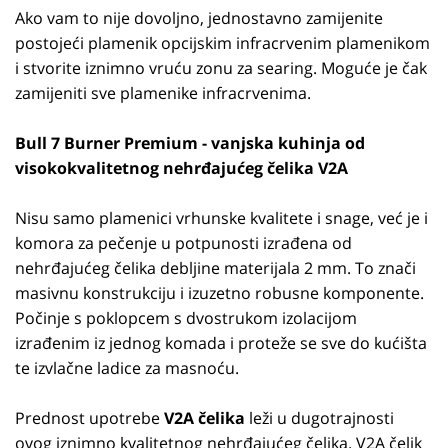
Ako vam to nije dovoljno, jednostavno zamijenite
postojeći plamenik opcijskim infracrvenim plamenikom
i stvorite iznimno vruću zonu za searing. Moguće je čak
zamijeniti sve plamenike infracrvenima.
Bull 7 Burner Premium - vanjska kuhinja od
visokokvalitetnog nehrđajućeg čelika V2A
Nisu samo plamenici vrhunske kvalitete i snage, već je i
komora za pečenje u potpunosti izrađena od
nehrđajućeg čelika debljine materijala 2 mm. To znači
masivnu konstrukciju i izuzetno robusne komponente.
Počinje s poklopcem s dvostrukom izolacijom
izrađenim iz jednog komada i proteže se sve do kućišta
te izvlačne ladice za masnoću.
Prednost upotrebe
V2A čelika
leži u dugotrajnosti
ovog iznimno kvalitetnog nehrđajućeg čelika. V2A čelik