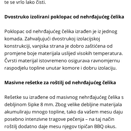
te se vrlo lako čisti.
Dvostruko izolirani poklopac od nehrđajućeg čelika
Poklopac od nehrđajućeg čelika izrađen je iz jednog
komada. Zahvaljujući dvostrukoj izolacijskoj
konstrukciji, vanjska strana je dobro zaštićena od
promjene boje materijala uslijed visokih temperatura.
Čvrsti materijal istovremeno osigurava ravnomjernu
raspodjelu topline unutar komore i dobru izolaciju.
Masivne rešetke za roštilj od nehrđajućeg čelika
Rešetke su izrađene od masivnog nehrđajućeg čelika s
debljinom šipke 8 mm. Zbog velike debljine materijala
akumuliraju mnogo topline, tako da vašem mesu daju
posebno intenzivne tragove pečenja – na taj način
roštilj dodatno daje mesu njegov tipičan BBQ okus.