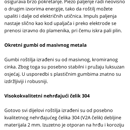
osigurava brzo pokretanje. Piezo paljenje radi neovisno
o drugim izvorima energije, tako da roštilj možete
upaliti i dalje od električnih utičnica. Impuls paljenja
nastaje slično kao kod upaljača i preko elektrode se
prenosi izravno do plamenika, pri čemu iskra pali plin.
Okretni gumbi od masivnog metala
Gumbi roštilja izrađeni su od masivnog, kromiranog
cinka. Zbog toga su posebno stabilni i pružaju luksuzan
osjećaj. U usporedbi s plastičnim gumbima znatno su
izdržljiviji i robusniji.
Visokokvalitetni nehrđajući čelik 304
Gotovo svi dijelovi roštilja izrađeni su od posebno
kvalitetnog nehrđajućeg čelika 304 (V2A čelik) debljine
materijala 2 mm. Izuzetno je otporan na hrđu i koroziju