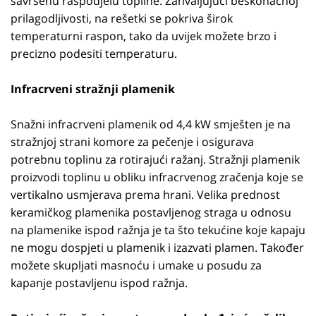
savršenu raspodjelu topline. Zahvaljujući beskonačnoj
prilagodljivosti, na rešetki se pokriva širok
temperaturni raspon, tako da uvijek možete brzo i
precizno podesiti temperaturu.
Infracrveni stražnji plamenik
Snažni infracrveni plamenik od 4,4 kW smješten je na
stražnjoj strani komore za pečenje i osigurava
potrebnu toplinu za rotirajući ražanj. Stražnji plamenik
proizvodi toplinu u obliku infracrvenog zračenja koje se
vertikalno usmjerava prema hrani. Velika prednost
keramičkog plamenika postavljenog straga u odnosu
na plamenike ispod ražnja je ta što tekućine koje kapaju
ne mogu dospjeti u plamenik i izazvati plamen. Također
možete skupljati masnoću i umake u posudu za
kapanje postavljenu ispod ražnja.