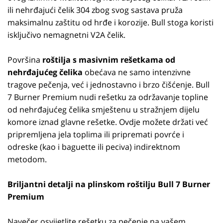
ili nehrđajući čelik 304 zbog svog sastava pruža
maksimalnu zaštitu od hrđe i korozije. Bull stoga koristi
isključivo nemagnetni V2A čelik.
Površina
roštilja s masivnim rešetkama od
nehrđajućeg čelika
obećava ne samo intenzivne
tragove pečenja, već i jednostavno i brzo čišćenje. Bull
7 Burner Premium nudi rešetku za održavanje topline
od nehrđajućeg čelika smještenu u stražnjem dijelu
komore iznad glavne rešetke. Ovdje možete držati već
pripremljena jela toplima ili pripremati povrće i
odreske (kao i baguette ili peciva) indirektnom
metodom.
Briljantni detalji na plinskom roštilju Bull 7 Burner
Premium
Navečer osvijetlite rešetku za pečenje na vašem