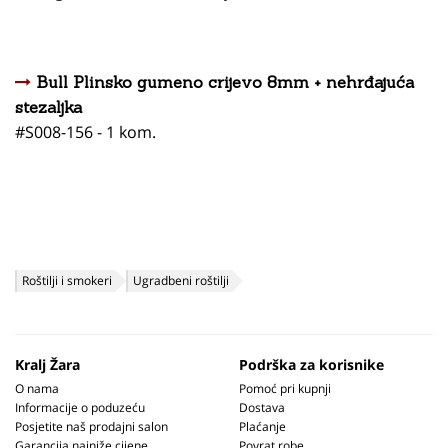
Bull Plinsko gumeno crijevo 8mm + nehrđajuća
stezaljka
#S008-156 - 1 kom.
Roštilji i smokeri
Ugradbeni roštilji
Kralj Žara
Podrška za korisnike
O nama
Pomoć pri kupnji
Informacije o poduzeću
Dostava
Posjetite naš prodajni salon
Plaćanje
Garancija najniže cijene
Povrat robe