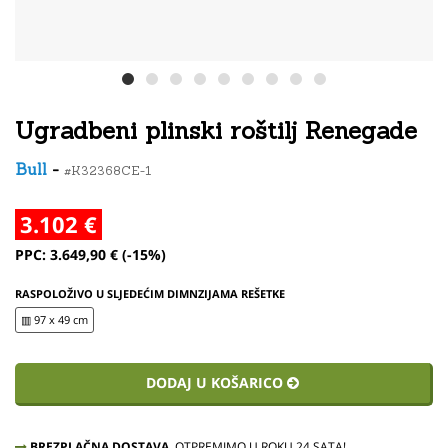
Ugradbeni plinski roštilj Renegade
Bull
-
#K32368CE-1
3.102 €
PPC: 3.649,90 € (-15%)
RASPOLOŽIVO U SLJEDEĆIM DIMNZIJAMA REŠETKE
▥ 97 x 49 cm
DODAJ U KOŠARICO
BREZPLAČNA DOSTAVA.
OTPREMIMO U ROKU 24 SATA!