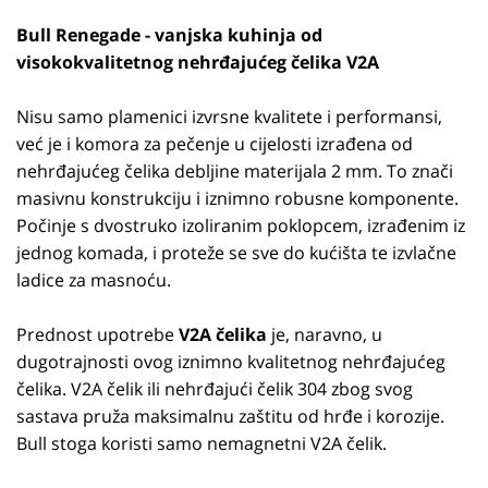
Bull Renegade - vanjska kuhinja od
visokokvalitetnog nehrđajućeg čelika V2A
Nisu samo plamenici izvrsne kvalitete i performansi,
već je i komora za pečenje u cijelosti izrađena od
nehrđajućeg čelika debljine materijala 2 mm. To znači
masivnu konstrukciju i iznimno robusne komponente.
Počinje s dvostruko izoliranim poklopcem, izrađenim iz
jednog komada, i proteže se sve do kućišta te izvlačne
ladice za masnoću.
Prednost upotrebe
V2A čelika
je, naravno, u
dugotrajnosti ovog iznimno kvalitetnog nehrđajućeg
čelika. V2A čelik ili nehrđajući čelik 304 zbog svog
sastava pruža maksimalnu zaštitu od hrđe i korozije.
Bull stoga koristi samo nemagnetni V2A čelik.