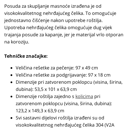
Posuda za skupljanje masnoće izrađena je od
visokokvalitetnog nehrđajućeg čelika. To omogućuje
jednostavno čišćenje nakon upotrebe roštilja.
Upotreba nehrđajućeg čelika omogućuje dug vijek
trajanja posude za kapanje, jer je materijal vrlo otporan
na koroziju.
Tehničke značajke:
Veličina rešetke za pečenje: 97 x 49 cm
Veličina rešetke za podgrijavanje: 97 x 18 cm
Dimenzije pri zatvorenom poklopcu (visina, širina,
dubina): 53,5 x 101 x 63,9 cm
Dimenzije roštilja zajedno s
kolicima
pri
zatvorenom poklopcu (visina, širina, dubina):
123,2 x 149,3 x 63,9 cm
Svi sastavni dijelovi roštilja izrađeni su od
visokokvalitetnog nehrđajućeg čelika 304 (V2A