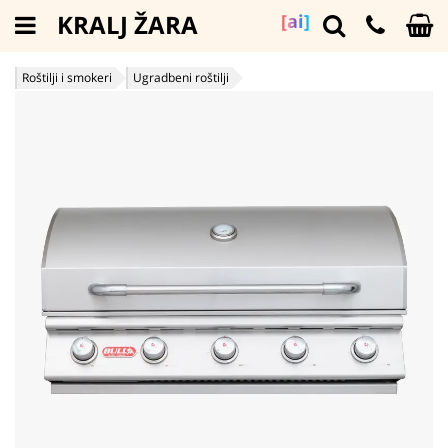
KRALJ ŽARA
[ai]
Roštilji i smokeri
Ugradbeni roštilji