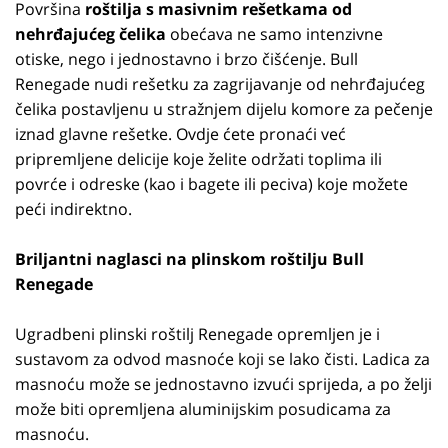
Površina
roštilja s masivnim rešetkama od
nehrđajućeg čelika
obećava ne samo intenzivne
otiske, nego i jednostavno i brzo čišćenje. Bull
Renegade nudi rešetku za zagrijavanje od nehrđajućeg
čelika postavljenu u stražnjem dijelu komore za pečenje
iznad glavne rešetke. Ovdje ćete pronaći već
pripremljene delicije koje želite održati toplima ili
povrće i odreske (kao i bagete ili peciva) koje možete
peći indirektno.
Briljantni naglasci na plinskom roštilju Bull
Renegade
Ugradbeni plinski roštilj Renegade opremljen je i
sustavom za odvod masnoće koji se lako čisti. Ladica za
masnoću može se jednostavno izvući sprijeda, a po želji
može biti opremljena aluminijskim posudicama za
masnoću.