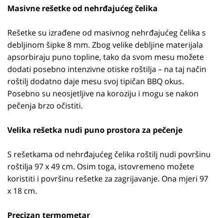
Masivne rešetke od nehrđajućeg čelika
Rešetke su izrađene od masivnog nehrđajućeg čelika s
debljinom šipke 8 mm. Zbog velike debljine materijala
apsorbiraju puno topline, tako da svom mesu možete
dodati posebno intenzivne otiske roštilja – na taj način
roštilj dodatno daje mesu svoj tipičan BBQ okus.
Posebno su neosjetljive na koroziju i mogu se nakon
pečenja brzo očistiti.
Velika rešetka nudi puno prostora za pečenje
S rešetkama od nehrđajućeg čelika roštilj nudi površinu
roštilja 97 x 49 cm. Osim toga, istovremeno možete
koristiti i površinu rešetke za zagrijavanje. Ona mjeri 97
x 18 cm.
Precizan termometar