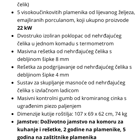
čelik)
5 visokoučinkovitih plamenika od lijevanog željeza,
emajliranih porculanom, koji ukupno proizvode
22 kW
Dvostruko izoliran poklopac od nehrđajućeg
čelika u jednom komadu s termometrom
Masivna rešetka od nehrđajućeg čelika s
debljinom šipke 8 mm
Rešetka za podgrijavanje od nehrđajućeg čelika s
debljinom šipke 4 mm
Sustav za skupljanje masnoće od nehrđajućeg
čelika s izvlačnom ladicom
Masivni kontrolni gumb od kromiranog cinka s
ugrađenim piezo paljenjem
Dimenzije kutije roštilja: 107 x 69 x 62 cm, 74 kg
Jamstvo: Doživotno jamstvo na komoru za
kuhanje i rešetke, 2 godine na plamenike, 5
godina na zaštitnike plamenika