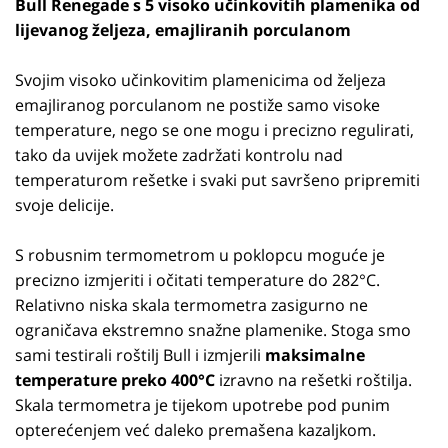
Bull Renegade s 5 visoko učinkovitih plamenika od
lijevanog željeza, emajliranih porculanom
Svojim visoko učinkovitim plamenicima od željeza
emajliranog porculanom ne postiže samo visoke
temperature, nego se one mogu i precizno regulirati,
tako da uvijek možete zadržati kontrolu nad
temperaturom rešetke i svaki put savršeno pripremiti
svoje delicije.
S robusnim termometrom u poklopcu moguće je
precizno izmjeriti i očitati temperature do 282°C.
Relativno niska skala termometra zasigurno ne
ograničava ekstremno snažne plamenike. Stoga smo
sami testirali roštilj Bull i izmjerili
maksimalne
temperature preko 400°C
izravno na rešetki roštilja.
Skala termometra je tijekom upotrebe pod punim
opterećenjem već daleko premašena kazaljkom.