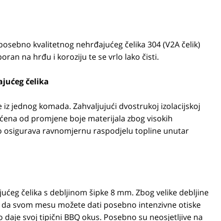
d posebno kvalitetnog nehrđajućeg čelika 304 (V2A čelik)
ran na hrđu i koroziju te se vrlo lako čisti.
ajućeg čelika
 iz jednog komada. Zahvaljujući dvostrukoj izolacijskoj
tićena od promjene boje materijala zbog visokih
o osigurava ravnomjernu raspodjelu topline unutar
ćeg čelika s debljinom šipke 8 mm. Zbog velike debljine
ko da svom mesu možete dati posebno intenzivne otiske
no daje svoj tipični BBQ okus. Posebno su neosjetljive na