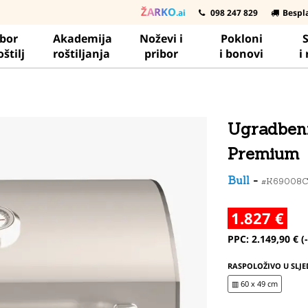
ŽARKO
.ai
098 247 829
Bespl
ibor
Akademija
Noževi i
Pokloni
S
oštilj
roštiljanja
pribor
i bonovi
i
Ugradbeni 
Premium
Bull
-
#K69008C
1.827 €
PPC: 2.149,90 € (
RASPOLOŽIVO U SLJE
▥ 60 x 49 cm