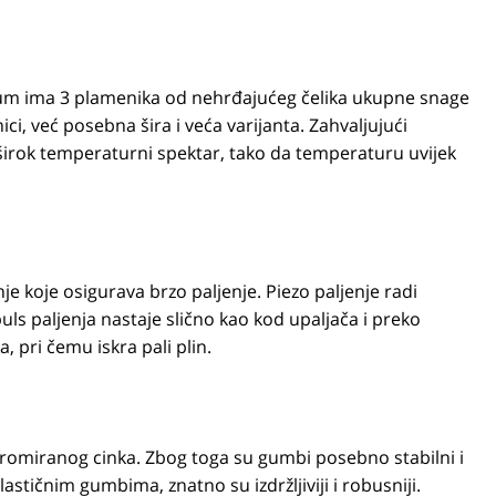
mium ima 3 plamenika od nehrđajućeg čelika ukupne snage
ci, već posebna šira i veća varijanta. Zahvaljujući
e širok temperaturni spektar, tako da temperaturu uvijek
e koje osigurava brzo paljenje. Piezo paljenje radi
uls paljenja nastaje slično kao kod upaljača i preko
 pri čemu iskra pali plin.
kromiranog cinka. Zbog toga su gumbi posebno stabilni i
astičnim gumbima, znatno su izdržljiviji i robusniji.