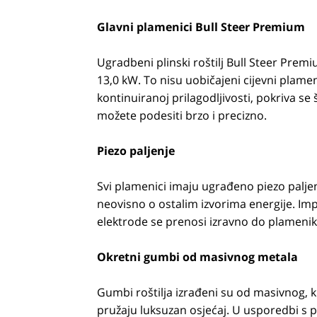
Glavni plamenici Bull Steer Premium
Ugradbeni plinski roštilj Bull Steer Pre
13,0 kW. To nisu uobičajeni cijevni plameni
kontinuiranoj prilagodljivosti, pokriva s
možete podesiti brzo i precizno.
Piezo paljenje
Svi plamenici imaju ugrađeno piezo paljenj
neovisno o ostalim izvorima energije. Imp
elektrode se prenosi izravno do plamenika,
Okretni gumbi od masivnog metala
Gumbi roštilja izrađeni su od masivnog, 
pružaju luksuzan osjećaj. U usporedbi s pl