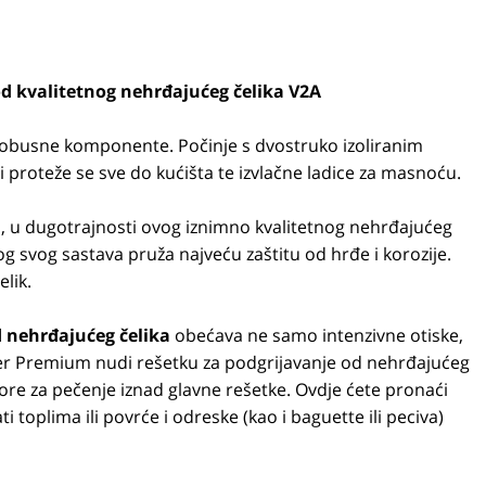
od kvalitetnog nehrđajućeg čelika V2A
 robusne komponente. Počinje s dvostruko izoliranim
 proteže se sve do kućišta te izvlačne ladice za masnoću.
, u dugotrajnosti ovog iznimno kvalitetnog nehrđajućeg
zbog svog sastava pruža najveću zaštitu od hrđe i korozije.
lik.
d nehrđajućeg čelika
obećava ne samo intenzivne otiske,
Steer Premium nudi rešetku za podgrijavanje od nehrđajućeg
ore za pečenje iznad glavne rešetke. Ovdje ćete pronaći
ti toplima ili povrće i odreske (kao i baguette ili peciva)