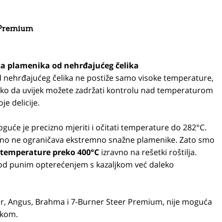
r Premium
ta plamenika od nehrđajućeg čelika
 nehrđajućeg čelika ne postiže samo visoke temperature,
 tako da uvijek možete zadržati kontrolu nad temperaturom
je delicije.
e je precizno mjeriti i očitati temperature do 282°C.
urno ne ograničava ekstremno snažne plamenike. Zato smo
 temperature preko 400°C
izravno na rešetki roštilja.
pod punim opterećenjem s kazaljkom već daleko
r, Angus, Brahma i 7-Burner Steer Premium, nije moguća
ikom.