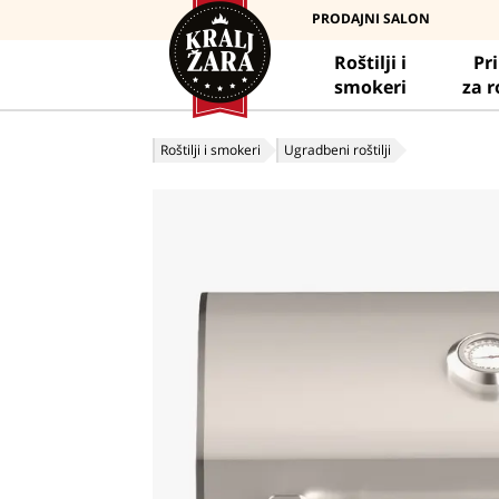
PRODAJNI SALON
Roštilji i
Pr
smokeri
za r
Roštilji i smokeri
Ugradbeni roštilji