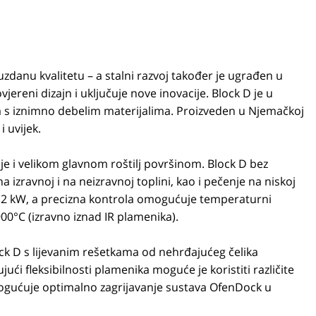
uzdanu kvalitetu – a stalni razvoj također je ugrađen u
jereni dizajn i uključuje nove inovacije. Block D je u
a s iznimno debelim materijalima. Proizveden u Njemačkoj
 uvijek.
 i velikom glavnom roštilj površinom. Block D bez
 izravnoj i na neizravnoj toplini, kao i pečenje na niskoj
,2 kW, a precizna kontrola omogućuje temperaturni
0°C (izravno iznad IR plamenika).
ck D s lijevanim rešetkama od nehrđajućeg čelika
ući fleksibilnosti plamenika moguće je koristiti različite
gućuje optimalno zagrijavanje sustava OfenDock u