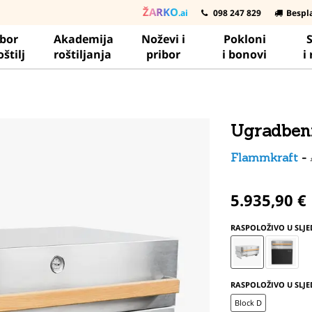
ŽARKO
.ai
098 247 829
Bespl
ibor
Akademija
Noževi i
Pokloni
S
oštilj
roštiljanja
pribor
i bonovi
i
Ugradbeni 
Flammkraft
-
5.935,90 €
RASPOLOŽIVO U SLJ
RASPOLOŽIVO U SLJ
Block D