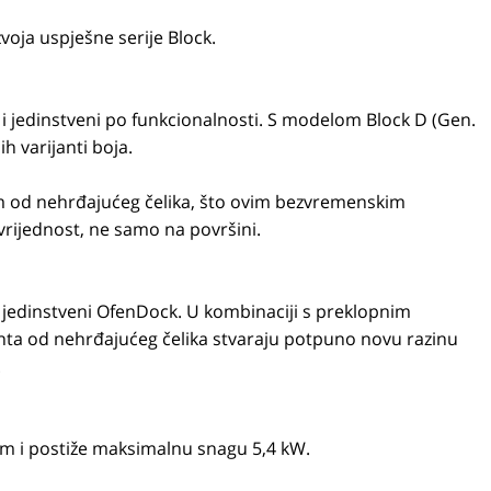
zvoja uspješne serije Block.
u i jedinstveni po funkcionalnosti. S modelom Block D (Gen.
h varijanti boja.
 od nehrđajućeg čelika, što ovim bezvremenskim
vrijednost, ne samo na površini.
i jedinstveni OfenDock. U kombinaciji s preklopnim
ta od nehrđajućeg čelika stvaraju potpuno novu razinu
.
 cm i postiže maksimalnu snagu 5,4 kW.