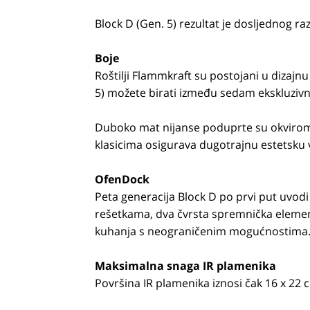
Block D (Gen. 5) rezultat je dosljednog ra
Boje
Roštilji Flammkraft su postojani u dizajn
5) možete birati između sedam ekskluzivni
Duboko mat nijanse poduprte su okvirom
klasicima osigurava dugotrajnu estetsku 
OfenDock
Peta generacija Block D po prvi put uvod
rešetkama, dva čvrsta spremnička elemen
kuhanja s neograničenim mogućnostima
Maksimalna snaga IR plamenika
Površina IR plamenika iznosi čak 16 x 22