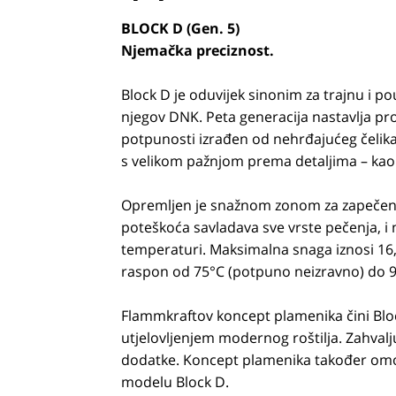
BLOCK D (Gen. 5)
Njemačka preciznost.
Block D je oduvijek sinonim za trajnu i po
njegov DNK. Peta generacija nastavlja prov
potpunosti izrađen od nehrđajućeg čelik
s velikom pažnjom prema detaljima – kao i
Opremljen je snažnom zonom za zapečenje
poteškoća savladava sve vrste pečenja, i na
temperaturi. Maksimalna snaga iznosi 16
raspon od 75°C (potpuno neizravno) do 90
Flammkraftov koncept plamenika čini Blo
utjelovljenjem modernog roštilja. Zahvaljuj
dodatke. Koncept plamenika također omo
modelu Block D.