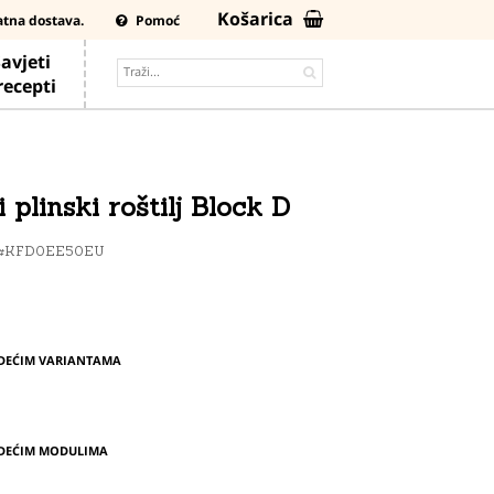
Košarica
atna dostava.
Pomoć
avjeti
 recepti
plinski roštilj Block D
#KFD0EE50EU
EDEĆIM VARIANTAMA
EDEĆIM MODULIMA