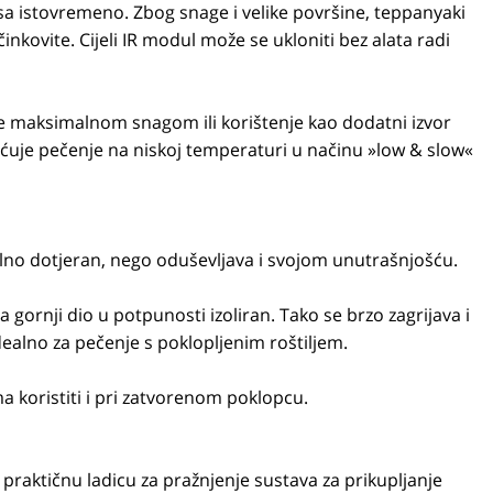
 istovremeno. Zbog snage i velike površine, teppanyaki
inkovite. Cijeli IR modul može se ukloniti bez alata radi
e maksimalnom snagom ili korištenje kao dodatni izvor
ćuje pečenje na niskoj temperaturi u načinu »low & slow«
alno dotjeran, nego oduševljava i svojom unutrašnjošću.
 gornji dio u potpunosti izoliran. Tako se brzo zagrijava i
alno za pečenje s poklopljenim roštiljem.
 koristiti i pri zatvorenom poklopcu.
a praktičnu ladicu za pražnjenje sustava za prikupljanje