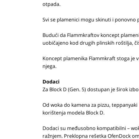
otpada.
Svi se plamenici mogu skinuti i ponovno p
Budući da Flammkraftov koncept plamenika
uobičajeno kod drugih plinskih roštilja, či
Koncept plamenika Flammkraft stoga je vr
njega.
Dodaci
Za Block D (Gen. 5) dostupan je širok izb
Od woka do kamena za pizzu, teppanyaki p
korištenja modela Block D.
Dodaci su međusobno kompatibilni – wok s
ražnjem. Preklopna rešetka OfenDock om