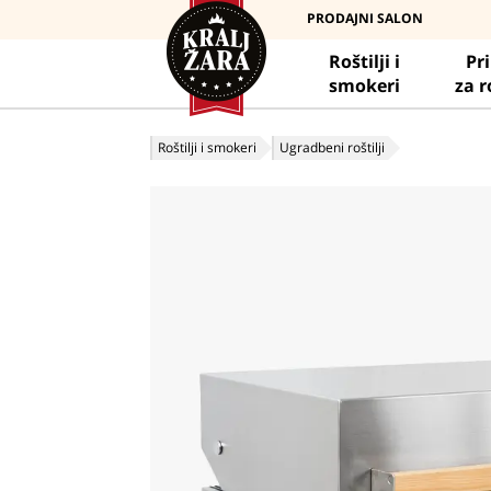
PRODAJNI SALON
Roštilji i
Pr
smokeri
za r
Roštilji i smokeri
Ugradbeni roštilji