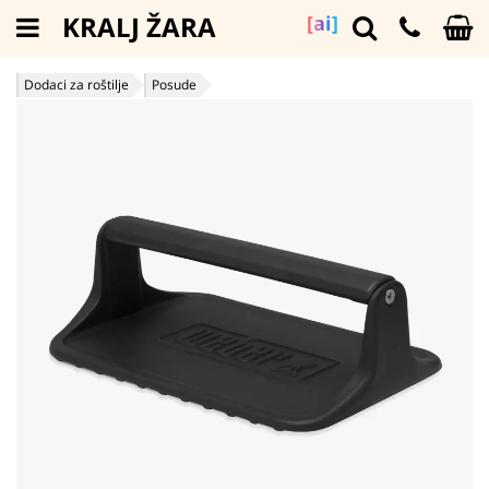
KRALJ ŽARA
[ai]
Dodaci za roštilje
Posude