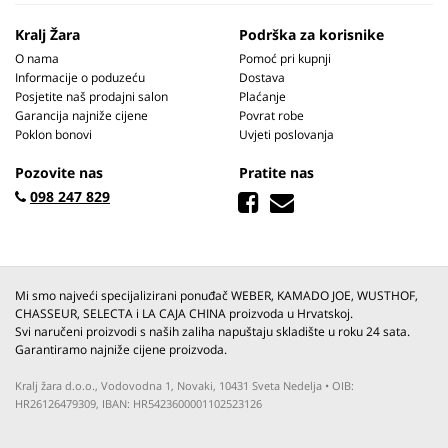
Kralj Žara
Podrška za korisnike
O nama
Pomoć pri kupnji
Informacije o poduzeću
Dostava
Posjetite naš prodajni salon
Plaćanje
Garancija najniže cijene
Povrat robe
Poklon bonovi
Uvjeti poslovanja
Pozovite nas
Pratite nas
098 247 829
Mi smo najveći specijalizirani ponuđač WEBER, KAMADO JOE, WUSTHOF,
CHASSEUR, SELECTA i LA CAJA CHINA proizvoda u Hrvatskoj.
Svi naručeni proizvodi s naših zaliha napuštaju skladište u roku 24 sata.
Garantiramo najniže cijene proizvoda.
Kralj žara d.o.o., Vodovodna 1, Novaki, 10431 Sveta Nedelja • OIB:
HR26126479309, IBAN: HR5423600001102523126