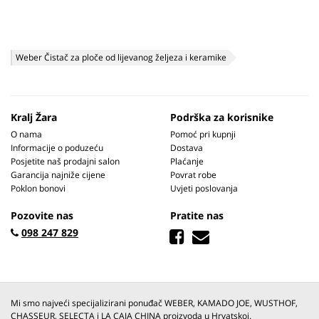
Weber Čistač za ploče od lijevanog željeza i keramike
Kralj Žara
Podrška za korisnike
O nama
Pomoć pri kupnji
Informacije o poduzeću
Dostava
Posjetite naš prodajni salon
Plaćanje
Garancija najniže cijene
Povrat robe
Poklon bonovi
Uvjeti poslovanja
Pozovite nas
Pratite nas
098 247 829
Mi smo najveći specijalizirani ponuđač WEBER, KAMADO JOE, WUSTHOF,
CHASSEUR, SELECTA i LA CAJA CHINA proizvoda u Hrvatskoj.