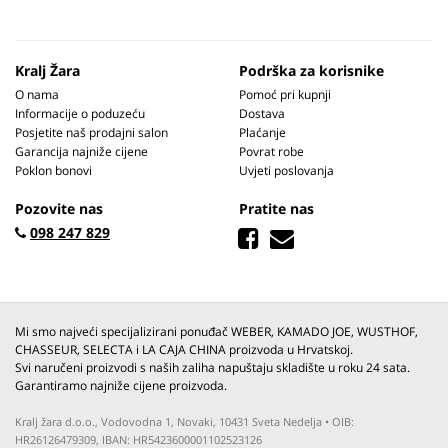
Kralj Žara
Podrška za korisnike
O nama
Pomoć pri kupnji
Informacije o poduzeću
Dostava
Posjetite naš prodajni salon
Plaćanje
Garancija najniže cijene
Povrat robe
Poklon bonovi
Uvjeti poslovanja
Pozovite nas
Pratite nas
098 247 829
Mi smo najveći specijalizirani ponuđač WEBER, KAMADO JOE, WUSTHOF,
CHASSEUR, SELECTA i LA CAJA CHINA proizvoda u Hrvatskoj.
Svi naručeni proizvodi s naših zaliha napuštaju skladište u roku 24 sata.
Garantiramo najniže cijene proizvoda.
Kralj žara d.o.o., Vodovodna 1, Novaki, 10431 Sveta Nedelja • OIB:
HR26126479309, IBAN: HR5423600001102523126