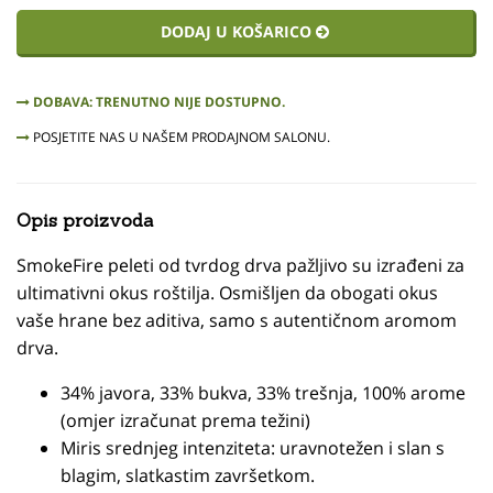
DODAJ U KOŠARICO
DOBAVA: TRENUTNO NIJE DOSTUPNO.
POSJETITE NAS U NAŠEM PRODAJNOM SALONU.
Opis proizvoda
SmokeFire peleti od tvrdog drva pažljivo su izrađeni za
ultimativni okus roštilja. Osmišljen da obogati okus
vaše hrane bez aditiva, samo s autentičnom aromom
drva.
34% javora, 33% bukva, 33% trešnja, 100% arome
(omjer izračunat prema težini)
Miris srednjeg intenziteta: uravnotežen i slan s
blagim, slatkastim završetkom.