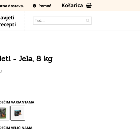
Košarica
atna dostava.
Pomoć
avjeti
 recepti
eti - Jela, 8 kg
90
EDEĆIM VARIANTAMA
DEĆIM VELIČINAMA