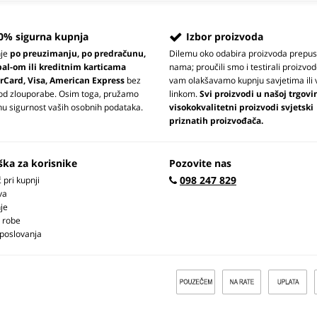
0% sigurna kupnja
Izbor proizvoda
nje
po preuzimanju, po predračunu,
Dilemu oko odabira proizvoda prepus
pal-om ili kreditnim karticama
nama; proučili smo i testirali proizvod
rCard, Visa, American Express
bez
vam olakšavamo kupnju savjetima ili 
 od zlouporabe. Osim toga, pružamo
linkom.
Svi proizvodi u našoj trgovi
u sigurnost vaših osobnih podataka.
visokokvalitetni proizvodi svjetski
priznatih proizvođača.
ška za korisnike
Pozovite nas
098 247 829
pri kupnji
va
je
 robe
 poslovanja