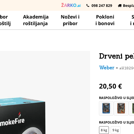
ŽARKO
.ai
098 247 829
Bespl
ibor
Akademija
Noževi i
Pokloni
S
oštilj
roštiljanja
pribor
i bonovi
i
Drveni pel
Weber
-
#K182
20,50 €
RASPOLOŽIVO U SLJ
RASPOLOŽIVO U SLJE
8 kg
9 kg