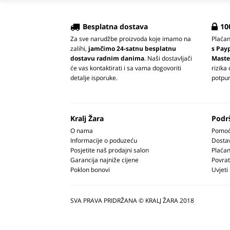
Besplatna dostava
10
Za sve narudžbe proizvoda koje imamo na
Plaća
zalihi,
jamčimo 24-satnu besplatnu
s Pay
dostavu radnim danima
. Naši dostavljači
Maste
će vas kontaktirati i sa vama dogovoriti
rizika
detalje isporuke.
potpun
Kralj Žara
Podr
O nama
Pomoć 
Informacije o poduzeću
Dosta
Posjetite naš prodajni salon
Plaćan
Garancija najniže cijene
Povrat
Poklon bonovi
Uvjeti
SVA PRAVA PRIDRŽANA © KRALJ ŽARA 2018