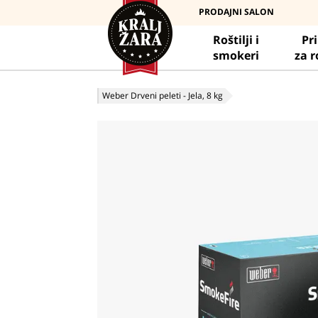
PRODAJNI SALON
Roštilji i
Pr
smokeri
za r
Weber Drveni peleti - Jela, 8 kg