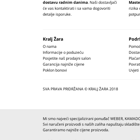
dostavu radnim danima
. Naši dostavljači
Maste
će vas kontaktirati i sa vama dogovoriti
rizika
detalje isporuke.
potpun
Kralj Žara
Podr
O nama
Pomoć 
Informacije o poduzeću
Dosta
Posjetite naš prodajni salon
Plaćan
Garancija najniže cijene
Povrat
Poklon bonovi
Uvjeti
SVA PRAVA PRIDRŽANA © KRALJ ŽARA 2018
Mi smo najveći specijalizirani ponuđač WEBER, KAMAD
Svi naručeni proizvodi s naših zaliha napuštaju skladište
Garantiramo najniže cijene proizvoda.