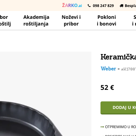
ŽARKO
.ai
098 247 829
Bespl
ibor
Akademija
Noževi i
Pokloni
S
oštilj
roštiljanja
pribor
i bonovi
i
Keramička
Weber
-
#K178
52 €
DODAJ U 
OTPREMIMO U ROK