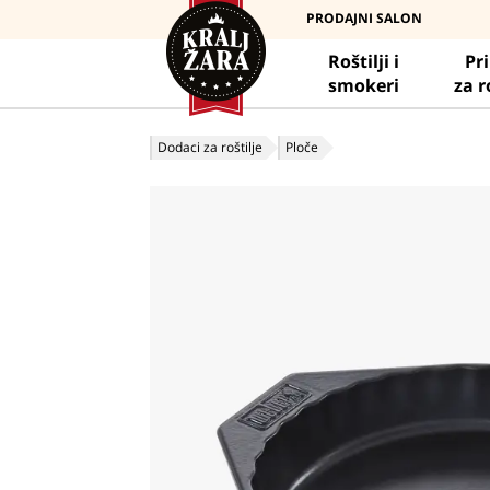
PRODAJNI SALON
Roštilji i
Pr
smokeri
za r
Dodaci za roštilje
Ploče