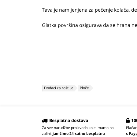
Tava je namijenjena za pečenje kolača, de
Glatka površina osigurava da se hrana ne l
Dodaci za roštilje
Ploče
Besplatna dostava
10
Za sve narudžbe proizvoda koje imamo na
Plaća
zalihi,
jamčimo 24-satnu besplatnu
s Pay