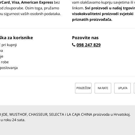
rCard, Visa, American Express
bez
vam olakšavamo kupnju savjetima ili 
 od zlouporabe. Osim toga, pružamo
linkom.
Svi proizvodi u našoj trgovi
u sigurnost vaših osobnih podataka.
visokokvalitetni proizvodi svjetski
priznatih proizvođača.
ška za korisnike
Pozovite nas
098 247 829
pri kupnji
va
je
 robe
 poslovanja
O JOE, WUSTHOF, CHASSEUR, SELECTA i LA CAJA CHINA proizvoda u Hrvatskoj.
 u roku 24 sata.