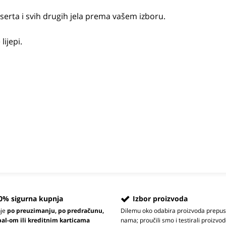
serta i svih drugih jela prema vašem izboru.
ijepi.
0% sigurna kupnja
Izbor proizvoda
nje
po preuzimanju, po predračunu,
Dilemu oko odabira proizvoda prepus
pal-om ili kreditnim karticama
nama; proučili smo i testirali proizvod