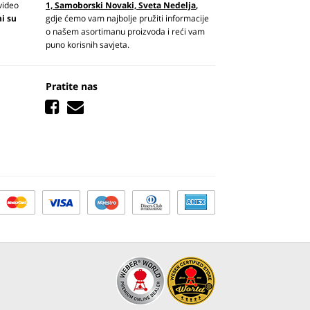
video
1, Samoborski Novaki, Sveta Nedelja
,
ni su
gdje ćemo vam najbolje pružiti informacije
o našem asortimanu proizvoda i reći vam
puno korisnih savjeta.
Pratite nas