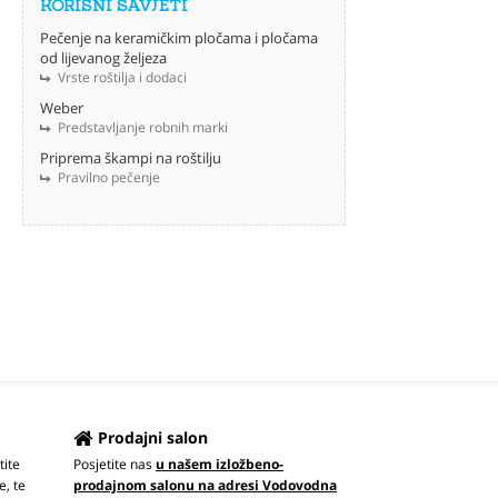
KORISNI SAVJETI
Pečenje na keramičkim pločama i pločama
od lijevanog željeza
Vrste roštilja i dodaci
Weber
Predstavljanje robnih marki
Priprema škampi na roštilju
Pravilno pečenje
Prodajni salon
tite
Posjetite nas
u našem izložbeno-
e, te
prodajnom salonu na adresi Vodovodna