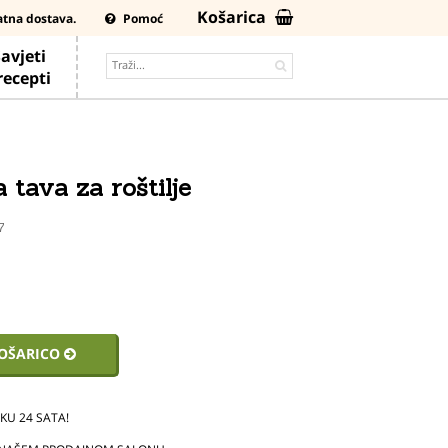
Košarica
atna dostava.
Pomoć
avjeti
 recepti
 tava za roštilje
87
KOŠARICO
U 24 SATA!