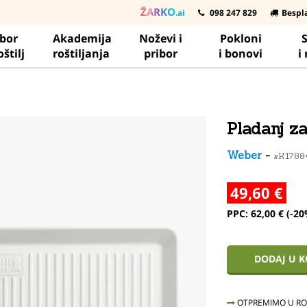
ŽARKO
.ai
098 247 829
Bespl
ibor
Akademija
Noževi i
Pokloni
S
oštilj
roštiljanja
pribor
i bonovi
i
Pladanj z
Weber
-
#K178
49,60 €
PPC: 62,00 € (-20
DODAJ U 
OTPREMIMO U ROK