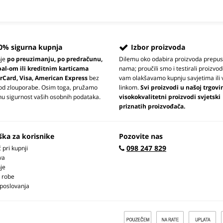
0% sigurna kupnja
Izbor proizvoda
nje
po preuzimanju, po predračunu,
Dilemu oko odabira proizvoda prepus
pal-om ili kreditnim karticama
nama; proučili smo i testirali proizvod
rCard, Visa, American Express
bez
vam olakšavamo kupnju savjetima ili 
 od zlouporabe. Osim toga, pružamo
linkom.
Svi proizvodi u našoj trgovi
u sigurnost vaših osobnih podataka.
visokokvalitetni proizvodi svjetski
priznatih proizvođača.
ška za korisnike
Pozovite nas
098 247 829
pri kupnji
va
je
 robe
 poslovanja