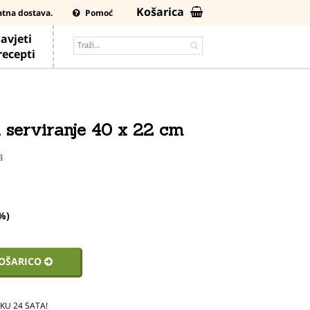
Košarica
atna dostava.
Pomoć
avjeti
 recepti
a serviranje 40 x 22 cm
84
%)
KOŠARICO
U 24 SATA!