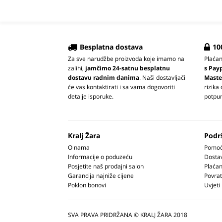
Besplatna dostava
10
Za sve narudžbe proizvoda koje imamo na
Plaća
zalihi,
jamčimo 24-satnu besplatnu
s Pay
dostavu radnim danima
. Naši dostavljači
Maste
će vas kontaktirati i sa vama dogovoriti
rizika
detalje isporuke.
potpun
Kralj Žara
Podr
O nama
Pomoć 
Informacije o poduzeću
Dosta
Posjetite naš prodajni salon
Plaćan
Garancija najniže cijene
Povrat
Poklon bonovi
Uvjeti
SVA PRAVA PRIDRŽANA © KRALJ ŽARA 2018