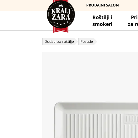
PRODAJNI SALON
Roštilji i
Pr
smokeri
za r
Dodaci za roštilje
Posude