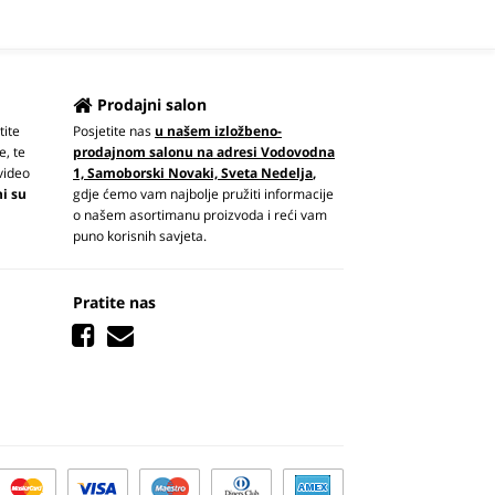
Prodajni salon
tite
Posjetite nas
u našem izložbeno-
e, te
prodajnom salonu na adresi Vodovodna
video
1, Samoborski Novaki, Sveta Nedelja
,
ni su
gdje ćemo vam najbolje pružiti informacije
o našem asortimanu proizvoda i reći vam
puno korisnih savjeta.
Pratite nas