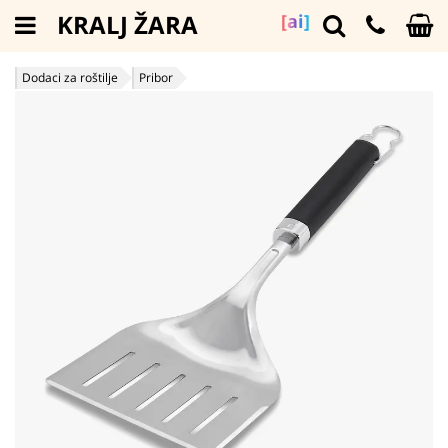
KRALJ ŽARA
[ai]
Dodaci za roštilje
Pribor