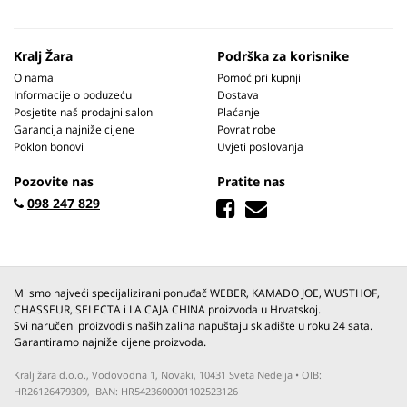
Kralj Žara
Podrška za korisnike
O nama
Pomoć pri kupnji
Informacije o poduzeću
Dostava
Posjetite naš prodajni salon
Plaćanje
Garancija najniže cijene
Povrat robe
Poklon bonovi
Uvjeti poslovanja
Pozovite nas
Pratite nas
098 247 829
Mi smo najveći specijalizirani ponuđač WEBER, KAMADO JOE, WUSTHOF,
CHASSEUR, SELECTA i LA CAJA CHINA proizvoda u Hrvatskoj.
Svi naručeni proizvodi s naših zaliha napuštaju skladište u roku 24 sata.
Garantiramo najniže cijene proizvoda.
Kralj žara d.o.o., Vodovodna 1, Novaki, 10431 Sveta Nedelja • OIB:
HR26126479309, IBAN: HR5423600001102523126