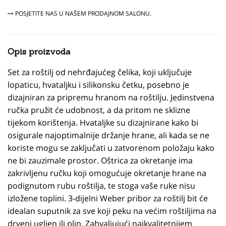
POSJETITE NAS U NAŠEM PRODAJNOM SALONU.
Opis proizvoda
Set za roštilj od nehrđajućeg čelika, koji uključuje
lopaticu, hvataljku i silikonsku četku, posebno je
dizajniran za pripremu hranom na roštilju. Jedinstvena
ručka pružit će udobnost, a da pritom ne sklizne
tijekom korištenja. Hvataljke su dizajnirane kako bi
osigurale najoptimalnije držanje hrane, ali kada se ne
koriste mogu se zaključati u zatvorenom položaju kako
ne bi zauzimale prostor. Oštrica za okretanje ima
zakrivljenu ručku koji omogućuje okretanje hrane na
podignutom rubu roštilja, te stoga vaše ruke nisu
izložene toplini. 3-dijelni Weber pribor za roštilj bit će
idealan suputnik za sve koji peku na većim roštiljima na
drveni ugljen ili plin. Zahvaljujući najkvalitetnijem