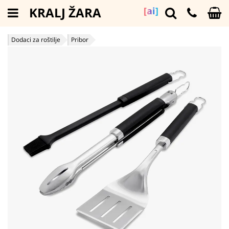
KRALJ ŽARA
[ai]
Dodaci za roštilje
Pribor