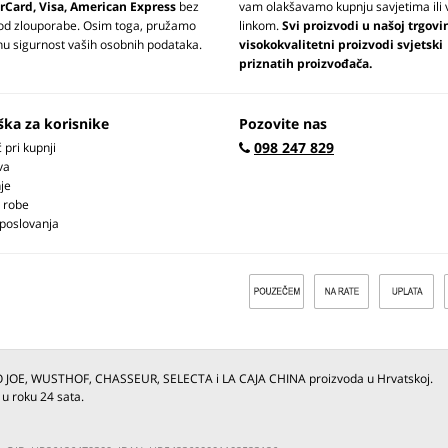
rCard, Visa, American Express
bez
vam olakšavamo kupnju savjetima ili 
 od zlouporabe. Osim toga, pružamo
linkom.
Svi proizvodi u našoj trgovi
u sigurnost vaših osobnih podataka.
visokokvalitetni proizvodi svjetski
priznatih proizvođača.
ška za korisnike
Pozovite nas
098 247 829
pri kupnji
va
je
 robe
 poslovanja
O JOE, WUSTHOF, CHASSEUR, SELECTA i LA CAJA CHINA proizvoda u Hrvatskoj.
 u roku 24 sata.