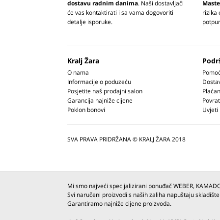
dostavu radnim danima
. Naši dostavljači
Maste
će vas kontaktirati i sa vama dogovoriti
rizika
detalje isporuke.
potpun
Kralj Žara
Podr
O nama
Pomoć 
Informacije o poduzeću
Dosta
Posjetite naš prodajni salon
Plaćan
Garancija najniže cijene
Povrat
Poklon bonovi
Uvjeti
SVA PRAVA PRIDRŽANA © KRALJ ŽARA 2018
Mi smo najveći specijalizirani ponuđač WEBER, KAMAD
Svi naručeni proizvodi s naših zaliha napuštaju skladište
Garantiramo najniže cijene proizvoda.