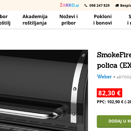
ŽARKO
.ai
098 247 829
Bespl
ibor
Akademija
Noževi i
Pokloni
S
oštilj
roštiljanja
pribor
i bonovi
i
SmokeFire
polica (E
Weber
-
#K700
82,30 €
PPC: 102,90 € (-
DODAJ U 