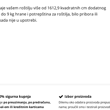
aje vašem roštilju više od 1612,9 kvadratnih cm dodatnog
 9 kg hrane i potrepština za roštilja, bilo pribora ili
kada nije u upotrebi.
0% sigurna kupnja
Izbor proizvoda
nje
po preuzimanju, po predračunu,
Dilemu oko odabira proizvoda prepus
pal-om ili kreditnim karticama
nama; proučili smo i testirali proizvod