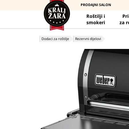
PRODAJNI SALON
Roštilji i
Pr
smokeri
za r
Dodaci za roštilje
Rezervni dijelovi