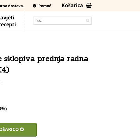
Košarica
atna dostava.
Pomoć
avjeti
 recepti
 sklopiva prednja radna
X4)
2
20%)
KOŠARICO