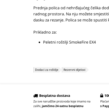
Prednja polica od nehrđajućeg čelika dod
radnog prostora. Na nju možete smjestiti do
dasku za rezanje. Polica se može spustiti 
Prikladno za:
Peletni roštilji SmokeFire EX4
Dodaci za roštilje
Rezervni dijelovi
Besplatna dostava
10
Za sve narudžbe proizvoda koje imamo na
Plaća
zalihi,
jamčimo 24-satnu besplatnu
s Pay