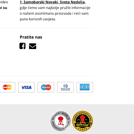
video
1, Samoborski Novaki, Sveta Nedelja
,
ni su
gdje ćemo vam najbolje pružiti informacije
o našem asortimanu proizvoda i reći vam
puno korisnih savjeta.
Pratite nas